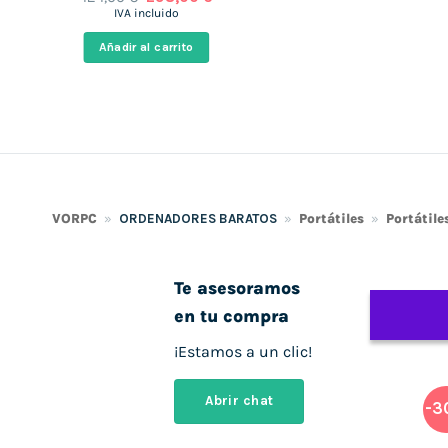
 €.
517,05 €.
939,00 €.
490,37 €.
1.159,00 €.
66
precio
precio
IVA incluido
original
actual
era:
es:
Añadir al carrito
424,00 €.
298,00 €.
VORPC
»
ORDENADORES BARATOS
»
Portátiles
»
Portátile
Te asesoramos
en tu compra
¡Estamos a un clic!
Abrir chat
-3