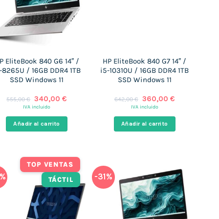
P EliteBook 840 G6 14″ /
HP EliteBook 840 G7 14″ /
5-8265U / 16GB DDR4 1TB
i5-10310U / 16GB DDR4 1TB
SSD Windows 11
SSD Windows 11
El
El
El
El
340,00
€
360,00
€
555,00
€
642,00
€
precio
precio
precio
precio
IVA incluido
IVA incluido
original
actual
original
actual
era:
es:
era:
es:
Añadir al carrito
Añadir al carrito
555,00 €.
340,00 €.
642,00 €.
360,00 €.
TOP VENTAS
8%
-31%
TÁCTIL