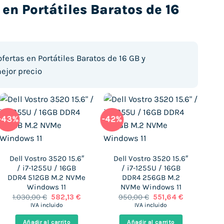
 en Portátiles Baratos de 16
fertas en Portátiles Baratos de 16 GB y
ejor precio
-43%
-42%
-39
Dell Vostro 3520 15.6″
Dell Vostro 3520 15.6″
L
/ i7-1255U / 16GB
/ i7-1255U / 16GB
G
DDR4 512GB M.2 NVMe
DDR4 256GB M.2
Windows 11
NVMe Windows 11
El
El
El
El
1.030,00
€
582,13
€
950,00
€
551,64
€
precio
precio
precio
precio
IVA incluido
IVA incluido
original
actual
original
actual
era:
es:
era:
es:
Añadir al carrito
Añadir al carrito