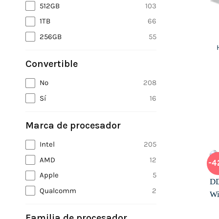
512GB
103
1TB
66
256GB
55
Convertible
No
208
Sí
16
Marca de procesador
Intel
205
AMD
12
-4
Apple
5
Qualcomm
2
Familia de procesador