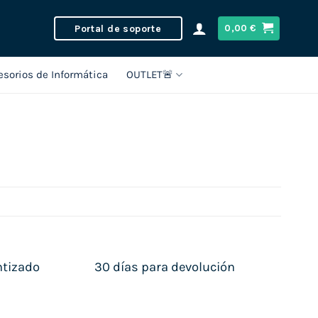
Portal de soporte
0,00
€
esorios de Informática
OUTLET🚨
ntizado
30 días para devolución