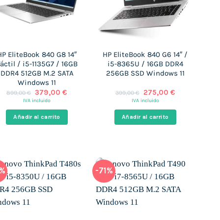
HP EliteBook 840 G8 14″
HP EliteBook 840 G6 14″ /
áctil / i5-1135G7 / 16GB
i5-8365U / 16GB DDR4
DDR4 512GB M.2 SATA
256GB SSD Windows 11
Windows 11
El
El
El
El
379,00
€
275,00
€
899,00
€
399,00
€
precio
precio
precio
precio
IVA incluido
IVA incluido
original
actual
original
actual
era:
es:
era:
es:
Añadir al carrito
Añadir al carrito
899,00 €.
379,00 €.
399,00 €.
275,00 €.
2%
-71%