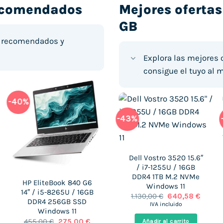
recomendados
Mejores ofertas
GB
s recomendados y
Explora las mejores o
consigue el tuyo al m
-40%
-65%
-50%
-43%
HP EliteBook 840 G7
14″ / i5-10210U / 16GB
Lenovo ThinkPad L13
Dell Vostro 3520 15.6″
DDR4 512GB SSD
GEN 4 13.3″ / i7-1355U
/ i7-1255U / 16GB
Windows 11
/ 16GB DDR5 256GB
DDR4 1TB M.2 NVMe
El
El
899,00
€
318,00
€
HP EliteBook 840 G6
M.2 NVMe Windows 10
Windows 11
io
precio
precio
IVA incluido
14″ / i5-8265U / 16GB
al
original
actual
El
El
El
El
1.159,00
€
574,92
€
1.130,00
€
640,58
€
era:
es:
DDR4 256GB SSD
recio
precio
precio
precio
precio
IVA incluido
IVA incluido
Añadir al carrito
00 €.
899,00 €.
318,00 €.
ctual
original
actual
original
actual
Windows 11
:
era:
es:
era:
es:
El
El
455,00
€
275,00
€
Añadir al carrito
Añadir al carrito