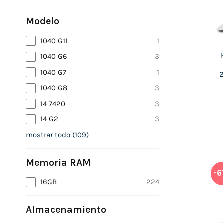
Modelo
1040 G11
1
1040 G6
3
1040 G7
1
2
1040 G8
3
14 7420
3
14 G2
3
mostrar todo
(
109
)
Memoria RAM
-6
16GB
224
Almacenamiento