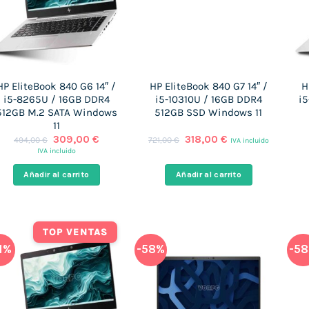
HP EliteBook 840 G6 14″ /
HP EliteBook 840 G7 14″ /
H
i5-8265U / 16GB DDR4
i5-10310U / 16GB DDR4
i
512GB M.2 SATA Windows
512GB SSD Windows 11
11
El
El
El
El
309,00
€
318,00
€
494,00
€
721,00
€
IVA incluido
precio
precio
precio
precio
IVA incluido
original
actual
original
actual
era:
es:
era:
es:
Añadir al carrito
Añadir al carrito
494,00 €.
309,00 €.
721,00 €.
318,00 €.
TOP VENTAS
1%
-58%
-5