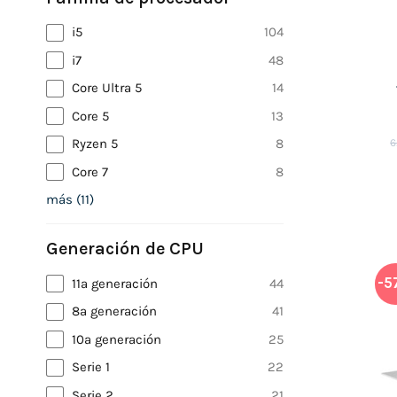
i5
104
i7
48
Core Ultra 5
14
Core 5
13
Ryzen 5
8
6
Core 7
8
más
(
11
)
Generación de CPU
-5
11ª generación
44
8ª generación
41
10ª generación
25
Serie 1
22
Serie 2
21