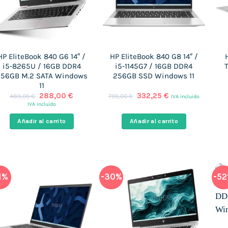
HP EliteBook 840 G6 14″ /
HP EliteBook 840 G8 14″ /
i5-8265U / 16GB DDR4
i5-1145G7 / 16GB DDR4
T
56GB M.2 SATA Windows
256GB SSD Windows 11
11
El
El
El
El
288,00
€
332,25
€
489,00
€
799,00
€
IVA incluido
precio
precio
precio
precio
IVA incluido
original
actual
original
actual
era:
es:
era:
es:
Añadir al carrito
Añadir al carrito
489,00 €.
288,00 €.
799,00 €.
332,25 €.
1%
-30%
-5