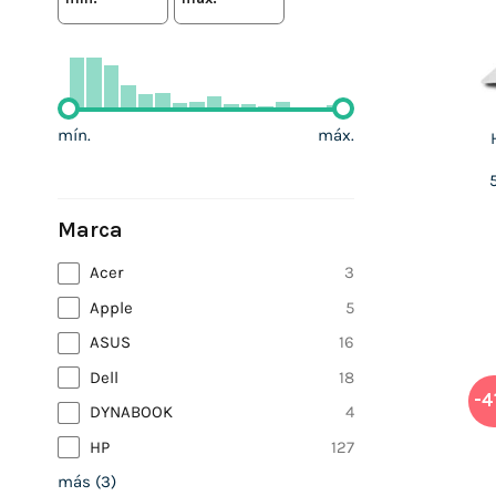
mín.
máx.
Marca
Acer
3
Apple
5
ASUS
16
Dell
18
-4
DYNABOOK
4
HP
127
más
(
3
)