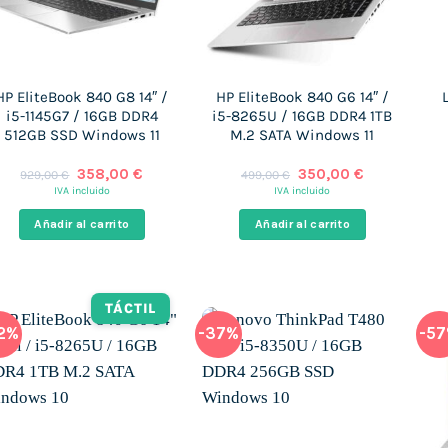
HP EliteBook 840 G8 14″ /
HP EliteBook 840 G6 14″ /
i5-1145G7 / 16GB DDR4
i5-8265U / 16GB DDR4 1TB
512GB SSD Windows 11
M.2 SATA Windows 11
El
El
El
El
358,00
€
350,00
€
929,00
€
499,00
€
precio
precio
precio
precio
IVA incluido
IVA incluido
original
actual
original
actual
era:
es:
era:
es:
Añadir al carrito
Añadir al carrito
929,00 €.
358,00 €.
499,00 €.
350,00 €.
TÁCTIL
2%
-37%
-5