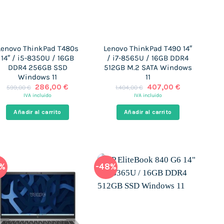
Lenovo ThinkPad T480s
Lenovo ThinkPad T490 14″
14″ / i5-8350U / 16GB
/ i7-8565U / 16GB DDR4
DDR4 256GB SSD
512GB M.2 SATA Windows
Windows 11
11
El
El
El
El
286,00
€
407,00
€
599,00
€
1.404,00
€
precio
precio
precio
precio
IVA incluido
IVA incluido
original
actual
original
actual
era:
es:
era:
es:
Añadir al carrito
Añadir al carrito
599,00 €.
286,00 €.
1.404,00 €.
407,00 €.
7%
-48%