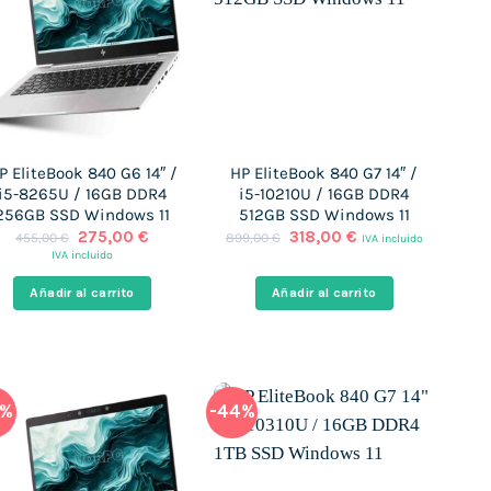
P EliteBook 840 G6 14″ /
HP EliteBook 840 G7 14″ /
i5-8265U / 16GB DDR4
i5-10210U / 16GB DDR4
256GB SSD Windows 11
512GB SSD Windows 11
El
El
El
El
275,00
€
318,00
€
455,00
€
899,00
€
IVA incluido
precio
precio
precio
precio
IVA incluido
original
actual
original
actual
era:
es:
era:
es:
Añadir al carrito
Añadir al carrito
455,00 €.
275,00 €.
899,00 €.
318,00 €.
9%
-44%