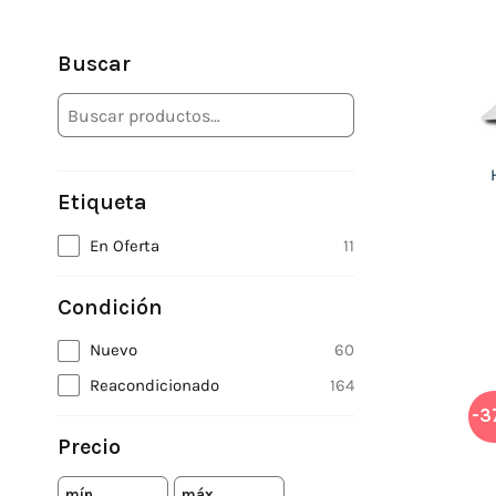
Buscar
Etiqueta
En Oferta
11
Condición
Nuevo
60
Reacondicionado
164
-3
Precio
mín.
máx.