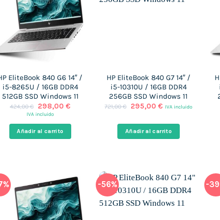
HP EliteBook 840 G6 14″ /
HP EliteBook 840 G7 14″ /
H
i5-8265U / 16GB DDR4
i5-10310U / 16GB DDR4
512GB SSD Windows 11
256GB SSD Windows 11
El
El
El
El
298,00
€
295,00
€
424,00
€
721,00
€
IVA incluido
precio
precio
precio
precio
IVA incluido
original
actual
original
actual
era:
es:
era:
es:
Añadir al carrito
Añadir al carrito
424,00 €.
298,00 €.
721,00 €.
295,00 €.
7%
-56%
-3