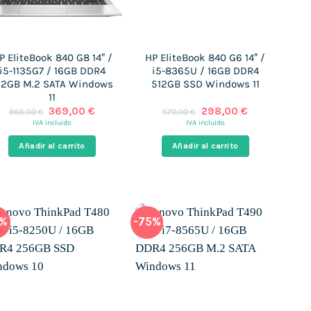
P EliteBook 840 G8 14″ /
HP EliteBook 840 G6 14″ /
i5-1135G7 / 16GB DDR4
i5-8365U / 16GB DDR4
12GB M.2 SATA Windows
512GB SSD Windows 11
11
El
El
El
El
369,00
€
298,00
€
866,00
€
570,00
€
precio
precio
precio
precio
IVA incluido
IVA incluido
original
actual
original
actual
era:
es:
era:
es:
Añadir al carrito
Añadir al carrito
866,00 €.
369,00 €.
570,00 €.
298,00 €.
2%
-75%