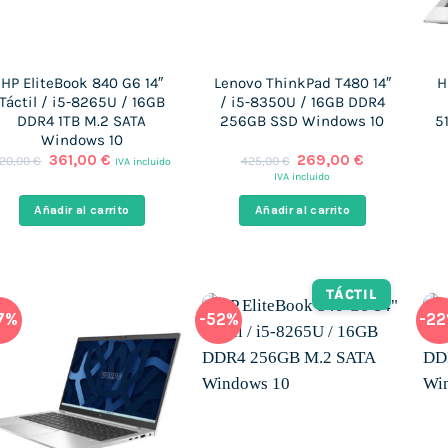
HP EliteBook 840 G6 14″
Lenovo ThinkPad T480 14″
H
Táctil / i5-8265U / 16GB
/ i5-8350U / 16GB DDR4
DDR4 1TB M.2 SATA
256GB SSD Windows 10
5
Windows 10
El
El
El
El
361,00
€
269,00
€
20,00
€
425,00
€
IVA incluido
precio
precio
precio
precio
IVA incluido
original
actual
original
actual
era:
es:
era:
es:
Añadir al carrito
Añadir al carrito
620,00 €.
361,00 €.
425,00 €.
269,00 €.
TÁCTIL
7%
-52%
-2