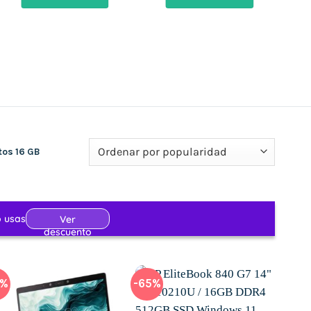
 €.
1.030,00 €.
582,13 €.
950,00 €.
551,64 €.
tos 16 GB
0%
-65%