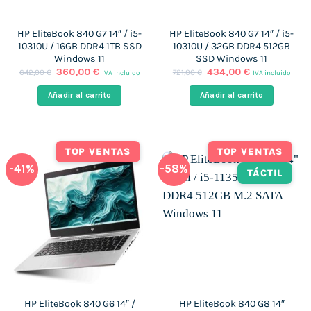
HP EliteBook 840 G7 14″ / i5-
HP EliteBook 840 G7 14″ / i5-
10310U / 16GB DDR4 1TB SSD
10310U / 32GB DDR4 512GB
Windows 11
SSD Windows 11
El
El
El
El
360,00
€
434,00
€
642,00
€
721,00
€
IVA incluido
IVA incluido
precio
precio
precio
precio
original
actual
original
actual
Añadir al carrito
Añadir al carrito
era:
es:
era:
es:
642,00 €.
360,00 €.
721,00 €.
434,00 €.
TOP VENTAS
TOP VENTAS
-41%
-58%
TÁCTIL
HP EliteBook 840 G6 14″ /
HP EliteBook 840 G8 14″