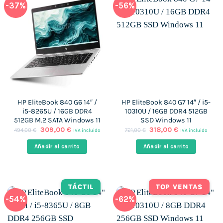
-37%
-56%
HP EliteBook 840 G6 14″ /
HP EliteBook 840 G7 14″ / i5-
i5-8265U / 16GB DDR4
10310U / 16GB DDR4 512GB
512GB M.2 SATA Windows 11
SSD Windows 11
El
El
El
El
309,00
€
318,00
€
494,00
€
721,00
€
IVA incluido
IVA incluido
precio
precio
precio
precio
original
actual
original
actual
Añadir al carrito
Añadir al carrito
era:
es:
era:
es:
494,00 €.
309,00 €.
721,00 €.
318,00 €.
TÁCTIL
TOP VENTAS
-54%
-62%