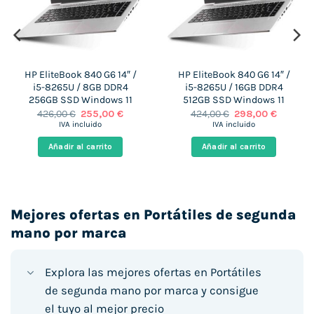
€.
HP EliteBook 840 G6 14″ /
HP EliteBook 840 G6 14″ /
i5-8265U / 8GB DDR4
i5-8265U / 16GB DDR4
256GB SSD Windows 11
512GB SSD Windows 11
El
El
El
El
426,00
€
255,00
€
424,00
€
298,00
€
precio
precio
precio
precio
IVA incluido
IVA incluido
original
actual
original
actual
era:
es:
era:
es:
Añadir al carrito
Añadir al carrito
426,00 €.
255,00 €.
424,00 €.
298,00 €
Mejores ofertas en Portátiles de segunda
mano por marca
Explora las mejores ofertas en Portátiles
de segunda mano por marca y consigue
el tuyo al mejor precio