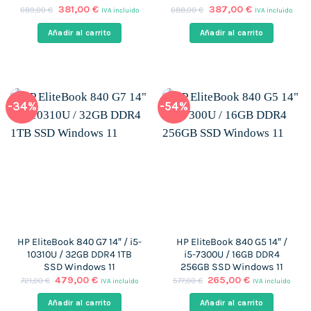
El
El
El
El
381,00
€
387,00
€
689,00
€
688,00
€
IVA incluido
IVA incluido
precio
precio
precio
precio
original
actual
original
actual
Añadir al carrito
Añadir al carrito
era:
es:
era:
es:
689,00 €.
381,00 €.
688,00 €.
387,00 €.
-34%
-54%
HP EliteBook 840 G7 14″ / i5-
HP EliteBook 840 G5 14″ /
10310U / 32GB DDR4 1TB
i5-7300U / 16GB DDR4
SSD Windows 11
256GB SSD Windows 11
El
El
El
El
479,00
€
265,00
€
721,00
€
577,00
€
IVA incluido
IVA incluido
precio
precio
precio
precio
original
actual
original
actual
Añadir al carrito
Añadir al carrito
era:
es:
era:
es: