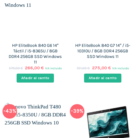
HP EliteBook 840 G6 14″
HP EliteBook 840 G7 14″ / i5-
Táctil / i5-8365U / 8GB
10310U / 8GB DDR4 256GB
DDR4 256GB SSD Windows
SSD Windows 11
11
El
El
El
El
266,00
€
275,00
€
579,00
€
721,00
€
IVA incluido
IVA incluido
precio
precio
precio
precio
original
actual
original
actual
Añadir al carrito
Añadir al carrito
era:
es:
era:
es:
579,00 €.
266,00 €.
721,00 €.
275,00 €.
-43%
-39%