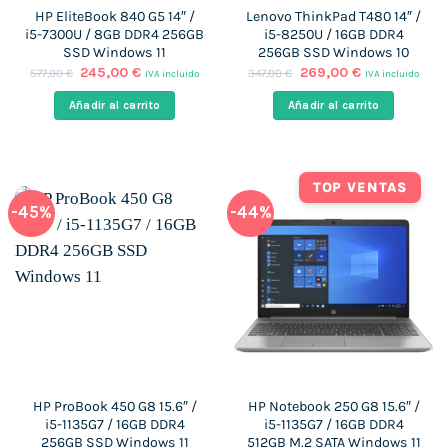
HP EliteBook 840 G5 14″ /
Lenovo ThinkPad T480 14″ /
i5-7300U / 8GB DDR4 256GB
i5-8250U / 16GB DDR4
SSD Windows 11
256GB SSD Windows 10
El
El
El
El
245,00
€
269,00
€
577,00
€
347,00
€
IVA incluido
IVA incluido
precio
precio
precio
precio
original
actual
original
actual
Añadir al carrito
Añadir al carrito
era:
es:
era:
es:
577,00 €.
245,00 €.
347,00 €.
269,00 €.
TOP VENTAS
-45%
-44%
HP ProBook 450 G8 15.6″ /
HP Notebook 250 G8 15.6″ /
i5-1135G7 / 16GB DDR4
i5-1135G7 / 16GB DDR4
256GB SSD Windows 11
512GB M.2 SATA Windows 11