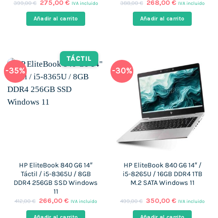
El
El
El
El
275,00
€
268,00
€
399,00
€
388,00
€
IVA incluido
IVA incluido
precio
precio
precio
precio
original
actual
original
actual
Añadir al carrito
Añadir al carrito
era:
es:
era:
es:
399,00 €.
275,00 €.
388,00 €.
268,00 €.
TÁCTIL
-35%
-30%
HP EliteBook 840 G6 14″
HP EliteBook 840 G6 14″ /
Táctil / i5-8365U / 8GB
i5-8265U / 16GB DDR4 1TB
DDR4 256GB SSD Windows
M.2 SATA Windows 11
11
El
El
El
El
266,00
€
350,00
€
412,00
€
499,00
€
IVA incluido
IVA incluido
precio
precio
precio
precio
original
actual
original
actual
Añadir al carrito
Añadir al carrito