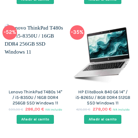
era:
es:
era:
es:
412,00 €.
266,00 €.
499,00 €.
350,00 €.
-52%
-35%
Lenovo ThinkPad T480s 14″
HP EliteBook 840 G6 14″ /
/ i5-8350U / 16GB DDR4
i5-8265U / 8GB DDR4 512GB
256GB SSD Windows 11
SSD Windows 11
El
El
El
El
286,00
€
278,00
€
599,00
€
426,00
€
IVA incluido
IVA incluido
precio
precio
precio
precio
original
actual
original
actual
Añadir al carrito
Añadir al carrito
era:
es:
era:
es:
599,00 €.
286,00 €.
426,00 €.
278,00 €.