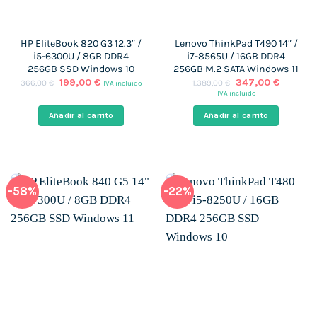
HP EliteBook 820 G3 12.3″ /
Lenovo ThinkPad T490 14″ /
i5-6300U / 8GB DDR4
i7-8565U / 16GB DDR4
256GB SSD Windows 10
256GB M.2 SATA Windows 11
El
El
El
El
199,00
€
347,00
€
366,00
€
1.389,00
€
IVA incluido
precio
precio
precio
precio
IVA incluido
original
actual
original
actual
era:
es:
era:
es:
Añadir al carrito
Añadir al carrito
366,00 €.
199,00 €.
1.389,00 €.
347,00 
-58%
-22%