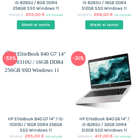
i5-8265U / 8GB DDR4
i5-8265U / 16GB DDR4
256GB SSD Windows 11
512GB SSD Windows 11
El
El
El
El
255,00
€
298,00
€
426,00
€
424,00
€
IVA incluido
IVA incluido
precio
precio
precio
precio
original
actual
original
actual
Añadir al carrito
Añadir al carrito
era:
es:
era:
es:
426,00 €.
255,00 €.
424,00 €.
298,00 €.
-59%
-31%
HP EliteBook 840 G7 14″ / i5-
HP EliteBook 840 G6 14″ /
10310U / 16GB DDR4 256GB
i5-8265U / 32GB DDR4
SSD Windows 11
512GB SSD Windows 11
El
El
El
El
295,00
€
417,00
€
721,00
€
608,00
€
IVA incluido
IVA incluido