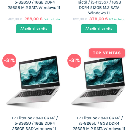
i5-8265U / 16GB DDR4
Táctil / i5-1135G7 / 16GB
256GB M.2 SATA Windows 11
DDR4 512GB M.2 SATA
Windows 11
El
El
El
El
288,00
€
379,00
€
489,00
€
899,00
€
IVA incluido
IVA incluido
precio
precio
precio
precio
original
actual
original
actual
Añadir al carrito
Añadir al carrito
era:
es:
era:
es:
489,00 €.
288,00 €.
899,00 €.
379,00 €.
TOP VENTAS
-31%
-31%
HP EliteBook 840 G6 14″ /
HP EliteBook 840 G6 14″ /
i5-8365U / 16GB DDR4
i5-8265U / 8GB DDR4
256GB SSD Windows 11
256GB M.2 SATA Windows 11