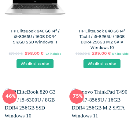
HP EliteBook 840 G6 14″ /
HP EliteBook 840 G6 14″
i5-8365U / 16GB DDR4
Táctil / i5-8265U / 16GB
512GB SSD Windows 11
DDR4 256GB M.2 SATA
Windows 10
El
El
El
El
298,00
€
299,00
€
570,00
€
620,00
€
IVA incluido
IVA incluido
precio
precio
precio
precio
original
actual
original
actual
Añadir al carrito
Añadir al carrito
era:
es:
era:
es:
570,00 €.
298,00 €.
620,00 €.
299,00 €.
-46%
-75%