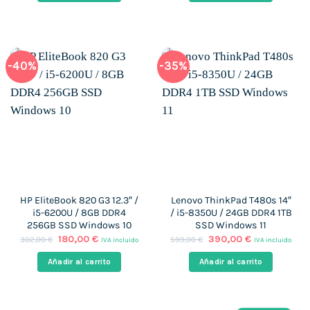
721,00 €.
479,00 €.
577,00 €.
265,00 €.
-40%
-35%
HP EliteBook 820 G3 12.3″ /
Lenovo ThinkPad T480s 14″
i5-6200U / 8GB DDR4
/ i5-8350U / 24GB DDR4 1TB
256GB SSD Windows 10
SSD Windows 11
El
El
El
El
180,00
€
390,00
€
302,00
€
599,00
€
IVA incluido
IVA incluido
precio
precio
precio
precio
original
actual
original
actual
Añadir al carrito
Añadir al carrito
era:
es:
era:
es:
302,00 €.
180,00 €.
599,00 €.
390,00 €.