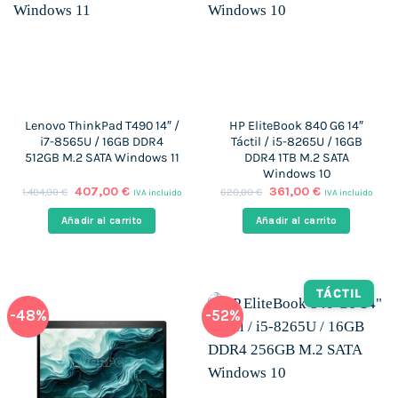
Lenovo ThinkPad T490 14″ /
HP EliteBook 840 G6 14″
i7-8565U / 16GB DDR4
Táctil / i5-8265U / 16GB
512GB M.2 SATA Windows 11
DDR4 1TB M.2 SATA
Windows 10
El
El
El
El
407,00
€
361,00
€
1.404,00
€
620,00
€
IVA incluido
IVA incluido
precio
precio
precio
precio
original
actual
original
actual
Añadir al carrito
Añadir al carrito
era:
es:
era:
es:
1.404,00 €.
407,00 €.
620,00 €.
361,00 €.
TÁCTIL
-48%
-52%