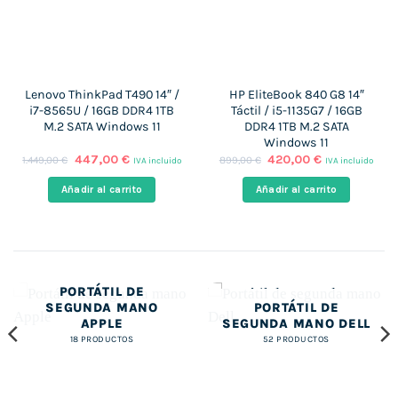
Lenovo ThinkPad T490 14″ /
HP EliteBook 840 G8 14″
i7-8565U / 16GB DDR4 1TB
Táctil / i5-1135G7 / 16GB
M.2 SATA Windows 11
DDR4 1TB M.2 SATA
Windows 11
El
El
El
El
447,00
€
420,00
€
1.449,00
€
899,00
€
IVA incluido
IVA incluido
precio
precio
precio
precio
original
actual
original
actual
Añadir al carrito
Añadir al carrito
era:
es:
era:
es:
1.449,00 €.
447,00 €.
899,00 €.
420,00 €.
PORTÁTIL DE
SEGUNDA MANO
PORTÁTIL DE
APPLE
SEGUNDA MANO DELL
18 PRODUCTOS
52 PRODUCTOS