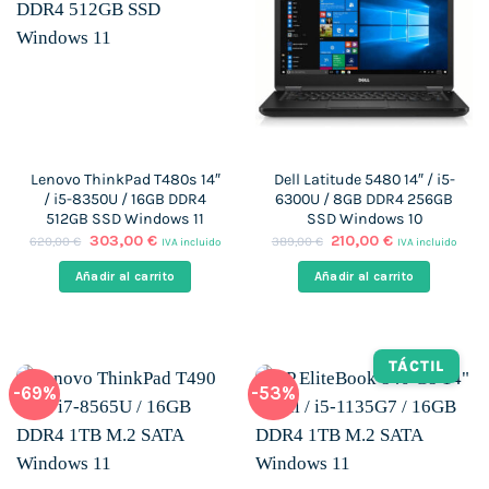
Lenovo ThinkPad T480s 14″
Dell Latitude 5480 14″ / i5-
/ i5-8350U / 16GB DDR4
6300U / 8GB DDR4 256GB
512GB SSD Windows 11
SSD Windows 10
El
El
El
El
303,00
€
210,00
€
620,00
€
389,00
€
IVA incluido
IVA incluido
precio
precio
precio
precio
original
actual
original
actual
Añadir al carrito
Añadir al carrito
era:
es:
era:
es:
620,00 €.
303,00 €.
389,00 €.
210,00 €.
TÁCTIL
-69%
-53%