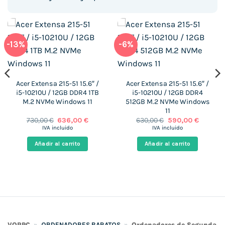
-13%
-6%
Acer Extensa 215-51 15.6″ /
Acer Extensa 215-51 15.6″ /
i5-10210U / 12GB DDR4 1TB
i5-10210U / 12GB DDR4
M.2 NVMe Windows 11
512GB M.2 NVMe Windows
11
El
El
El
El
730,00
€
636,00
€
630,00
€
590,00
€
precio
precio
precio
precio
IVA incluido
IVA incluido
original
actual
original
actual
era:
es:
era:
es:
Añadir al carrito
Añadir al carrito
 €.
730,00 €.
636,00 €.
630,00 €.
590,00 €
VORPC
»
ORDENADORES BARATOS
»
Ordenadores de Segunda 