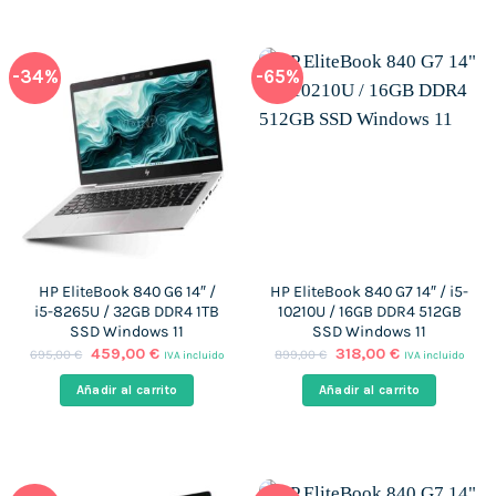
-34%
-65%
HP EliteBook 840 G6 14″ /
HP EliteBook 840 G7 14″ / i5-
i5-8265U / 32GB DDR4 1TB
10210U / 16GB DDR4 512GB
SSD Windows 11
SSD Windows 11
El
El
El
El
459,00
€
318,00
€
695,00
€
899,00
€
IVA incluido
IVA incluido
precio
precio
precio
precio
original
actual
original
actual
Añadir al carrito
Añadir al carrito
era:
es:
era:
es:
695,00 €.
459,00 €.
899,00 €.
318,00 €.