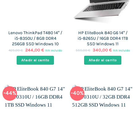
Lenovo ThinkPad T480 14″ /
HP EliteBook 840 G6 14″ /
i5-8350U / 8GB DDR4
i5-8265U / 16GB DDR4 1TB
256GB SSD Windows 10
SSD Windows 11
El
El
El
El
244,00
€
340,00
€
425,00
€
555,00
€
IVA incluido
IVA incluido
precio
precio
precio
precio
original
actual
original
actual
Añadir al carrito
Añadir al carrito
era:
es:
era:
es:
425,00 €.
244,00 €.
555,00 €.
340,00 €.
-44%
-40%