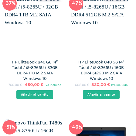
-37%
-47%
HP EliteBook 840 G6 14″
HP EliteBook 840 G6 14″
Táctil / i5-8265U / 32GB
Táctil / i5-8265U / 16GB
DDR4 1TB M.2 SATA
DDR4 512GB M.2 SATA
Windows 10
Windows 10
El
El
El
El
480,00
€
320,00
€
760,00
€
608,00
€
IVA incluido
IVA incluido
precio
precio
precio
precio
original
actual
original
actual
Añadir al carrito
Añadir al carrito
era:
es:
era:
es:
760,00 €.
480,00 €.
608,00 €.
320,00 €.
-51%
-46%