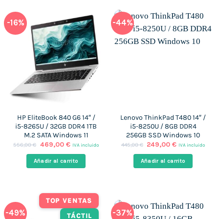
-16%
-44%
HP EliteBook 840 G6 14″ /
Lenovo ThinkPad T480 14″ /
i5-8265U / 32GB DDR4 1TB
i5-8250U / 8GB DDR4
M.2 SATA Windows 11
256GB SSD Windows 10
El
El
El
El
469,00
€
249,00
€
556,00
€
445,00
€
IVA incluido
IVA incluido
precio
precio
precio
precio
original
actual
original
actual
Añadir al carrito
Añadir al carrito
era:
es:
era:
es:
556,00 €.
469,00 €.
445,00 €.
249,00 €.
TOP VENTAS
-49%
-37%
TÁCTIL