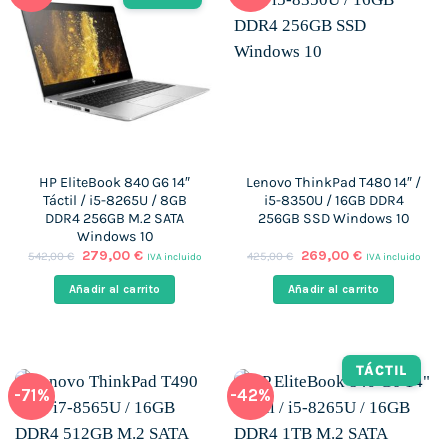
HP EliteBook 840 G6 14″
Lenovo ThinkPad T480 14″ /
Táctil / i5-8265U / 8GB
i5-8350U / 16GB DDR4
DDR4 256GB M.2 SATA
256GB SSD Windows 10
Windows 10
El
El
El
El
279,00
€
269,00
€
542,00
€
425,00
€
IVA incluido
IVA incluido
precio
precio
precio
precio
original
actual
original
actual
Añadir al carrito
Añadir al carrito
era:
es:
era:
es:
542,00 €.
279,00 €.
425,00 €.
269,00 €.
TÁCTIL
-71%
-42%