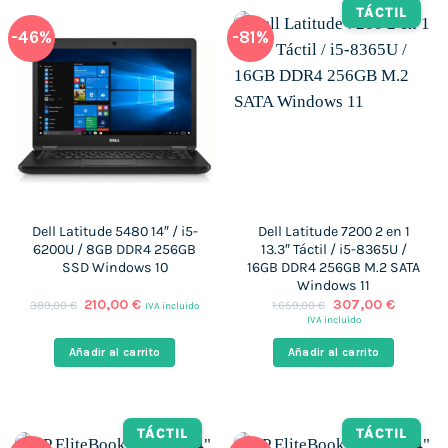
TÁCTIL
-46%
-81%
Dell Latitude 5480 14″ / i5-
Dell Latitude 7200 2 en 1
6200U / 8GB DDR4 256GB
13.3″ Táctil / i5-8365U /
SSD Windows 10
16GB DDR4 256GB M.2 SATA
Windows 11
El
El
El
El
210,00
€
307,00
€
389,00
€
1.659,00
€
IVA incluido
precio
precio
precio
precio
IVA incluido
original
actual
original
actual
era:
es:
era:
es:
Añadir al carrito
Añadir al carrito
389,00 €.
210,00 €.
1.659,00 €.
307,00 
TÁCTIL
TÁCTIL