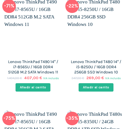
-71%
-22%
Lenovo ThinkPad T490 14″ /
Lenovo ThinkPad T480 14″ /
i7-8565U / 16GB DDR4
i5-8250U / 16GB DDR4
512GB M.2 SATA Windows 11
256GB SSD Windows 10
El
El
El
El
407,00
€
269,00
€
1.404,00
€
347,00
€
IVA incluido
IVA incluido
precio
precio
precio
precio
original
actual
original
actual
Añadir al carrito
Añadir al carrito
era:
es:
era:
es:
1.404,00 €.
407,00 €.
347,00 €.
269,00 €.
-75%
-35%