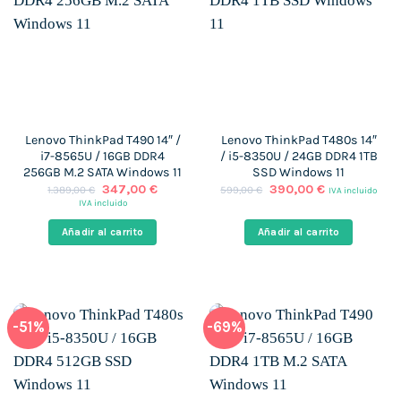
Lenovo ThinkPad T490 14″ /
Lenovo ThinkPad T480s 14″
i7-8565U / 16GB DDR4
/ i5-8350U / 24GB DDR4 1TB
256GB M.2 SATA Windows 11
SSD Windows 11
El
El
El
El
347,00
€
390,00
€
1.389,00
€
599,00
€
IVA incluido
precio
precio
precio
precio
IVA incluido
original
actual
original
actual
era:
es:
era:
es:
Añadir al carrito
Añadir al carrito
1.389,00 €.
347,00 €.
599,00 €.
390,00 €.
-51%
-69%