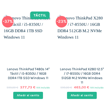
419,00 €.
303,00 €.
425,00 €.
292,00 €.
TÁCTIL
-37%
-23%
Lenovo ThinkPad T480s 14″
Lenovo ThinkPad X280 12.5″
Táctil / i5-8350U / 16GB
/ i7-8550U / 16GB DDR4
DDR4 1TB SSD Windows 11
512GB M.2 NVMe Windows
11
El
El
El
El
377,73
€
463,00
€
599,00
€
599,00
€
IVA incluido
IVA incluido
precio
precio
precio
precio
original
actual
original
actual
Añadir al carrito
Añadir al carrito
era:
es:
era:
es:
599,00 €.
377,73 €.
599,00 €.
463,00 €.