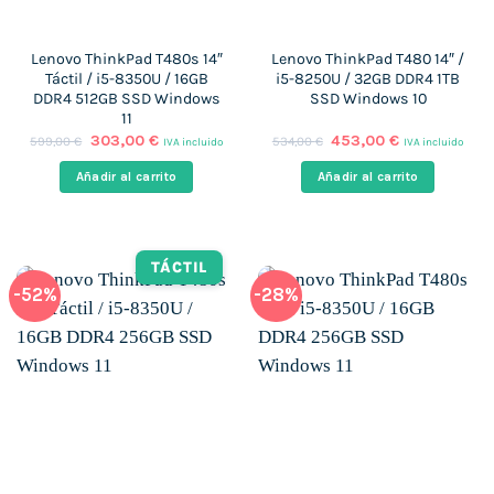
Lenovo ThinkPad T480s 14″
Lenovo ThinkPad T480 14″ /
Táctil / i5-8350U / 16GB
i5-8250U / 32GB DDR4 1TB
DDR4 512GB SSD Windows
SSD Windows 10
11
El
El
El
El
303,00
€
453,00
€
599,00
€
534,00
€
IVA incluido
IVA incluido
precio
precio
precio
precio
original
actual
original
actual
Añadir al carrito
Añadir al carrito
era:
es:
era:
es:
599,00 €.
303,00 €.
534,00 €.
453,00 €.
TÁCTIL
-52%
-28%