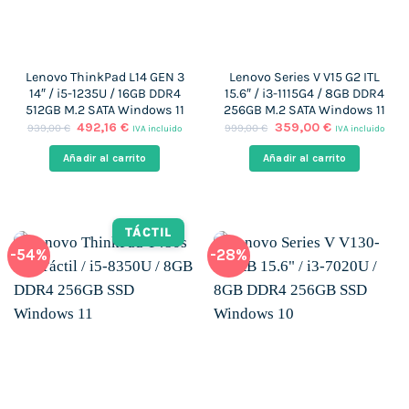
Lenovo ThinkPad L14 GEN 3
Lenovo Series V V15 G2 ITL
14″ / i5-1235U / 16GB DDR4
15.6″ / i3-1115G4 / 8GB DDR4
512GB M.2 SATA Windows 11
256GB M.2 SATA Windows 11
El
El
El
El
492,16
€
359,00
€
939,00
€
999,00
€
IVA incluido
IVA incluido
precio
precio
precio
precio
original
actual
original
actual
Añadir al carrito
Añadir al carrito
era:
es:
era:
es:
939,00 €.
492,16 €.
999,00 €.
359,00 €.
TÁCTIL
-54%
-28%