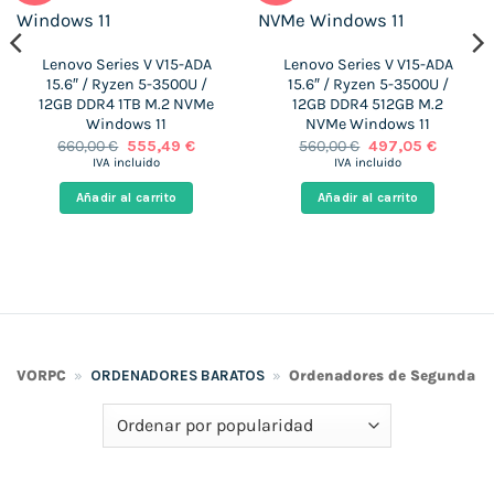
Lenovo Series V V15-ADA
Lenovo Series V V15-ADA
15.6″ / Ryzen 5-3500U /
15.6″ / Ryzen 5-3500U /
12GB DDR4 1TB M.2 NVMe
12GB DDR4 512GB M.2
Windows 11
NVMe Windows 11
El
El
El
El
660,00
€
555,49
€
560,00
€
497,05
€
precio
precio
precio
precio
IVA incluido
IVA incluido
original
actual
original
actual
era:
es:
era:
es:
Añadir al carrito
Añadir al carrito
 €.
660,00 €.
555,49 €.
560,00 €.
497,05 €
VORPC
»
ORDENADORES BARATOS
»
Ordenadores de Segunda 