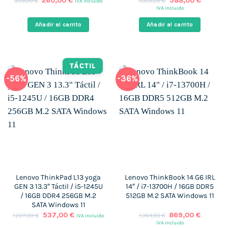
260,00
€
588,00
€
359,00
€
1.059,00
€
IVA incluido
precio
precio
precio
precio
IVA incluido
original
actual
original
actual
era:
es:
era:
es:
Añadir al carrito
Añadir al carrito
359,00 €.
260,00 €.
1.059,00 €.
588,00 
TÁCTIL
-56%
-36%
Lenovo ThinkPad L13 yoga
Lenovo ThinkBook 14 G6 IRL
GEN 3 13.3″ Táctil / i5-1245U
14″ / i7-13700H / 16GB DDR5
/ 16GB DDR4 256GB M.2
512GB M.2 SATA Windows 11
SATA Windows 11
El
El
El
El
537,00
€
869,00
€
1.227,00
€
1.364,00
€
IVA incluido
precio
precio
precio
precio
IVA incluido