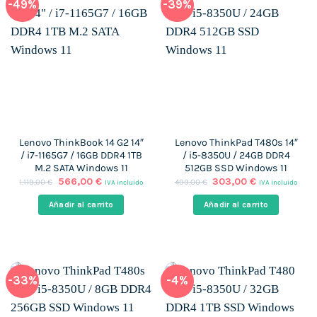
-49%
-39%
Lenovo ThinkBook 14 G2 14″
Lenovo ThinkPad T480s 14″
/ i7-1165G7 / 16GB DDR4 1TB
/ i5-8350U / 24GB DDR4
M.2 SATA Windows 11
512GB SSD Windows 11
El
El
El
El
566,00
€
303,00
€
1.119,00
€
499,00
€
IVA incluido
IVA incluido
precio
precio
precio
precio
original
actual
original
actual
Añadir al carrito
Añadir al carrito
era:
es:
era:
es:
1.119,00 €.
566,00 €.
499,00 €.
303,00 €.
-33%
-4%