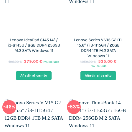
Lenovo IdeaPad S145 14″ /
Lenovo Series V V15 G2 ITL
i3-8145U / 8GB DDR4 256GB
15.6″ / i3-1115G4 / 20GB
M.2 SATA Windows 11
DDR4 1TB M.2 SATA
Windows 11
El
El
El
El
379,00
€
535,00
€
498,00
€
1.059,00
€
IVA incluido
precio
precio
precio
precio
IVA incluido
original
actual
original
actual
era:
es:
era:
es:
Añadir al carrito
Añadir al carrito
498,00 €.
379,00 €.
1.059,00 €.
535,00 
-46%
-53%