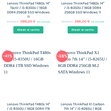
Lenovo ThinkPad T480s 14″
Lenovo ThinkPad T480s 14″
Táctil / i5-8350U / 16GB
/ i5-8350U / 16GB DDR4
DDR4 256GB SSD Windows
256GB SSD Windows 11
11
El
El
El
El
288,00
€
286,00
€
599,00
€
399,00
€
IVA incluido
IVA incluido
precio
precio
precio
precio
original
actual
original
actual
Añadir al carrito
Añadir al carrito
era:
es:
era:
es:
599,00 €.
288,00 €.
399,00 €.
286,00 €.
-41%
-38%
Lenovo ThinkPad T480s 14″
Lenovo ThinkPad X1 Carbon
/ i5-8350U / 16GB DDR4 1TB
7th 14″ / i5-8265U / 8GB