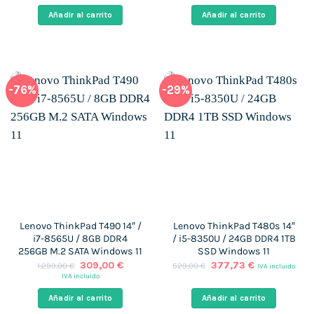
original
actual
original
actual
era:
es:
era:
es:
Añadir al carrito
Añadir al carrito
1.227,00 €.
537,00 €.
1.364,00 €.
869,00 
-76%
-29%
Lenovo ThinkPad T490 14″ /
Lenovo ThinkPad T480s 14″
i7-8565U / 8GB DDR4
/ i5-8350U / 24GB DDR4 1TB
256GB M.2 SATA Windows 11
SSD Windows 11
El
El
El
El
309,00
€
377,73
€
1.299,00
€
529,00
€
IVA incluido
precio
precio
precio
precio
IVA incluido
original
actual
original
actual
era:
es:
era:
es:
Añadir al carrito
Añadir al carrito
1.299,00 €.
309,00 €.
529,00 €.
377,73 €.