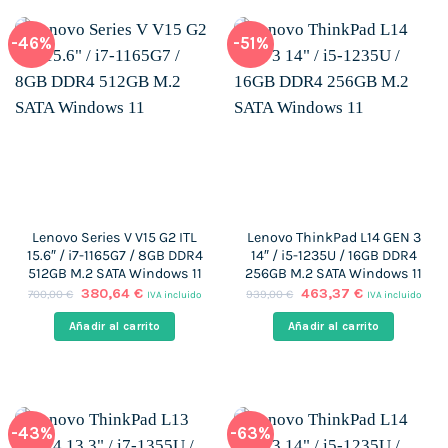
-46%
-51%
Lenovo Series V V15 G2 ITL
Lenovo ThinkPad L14 GEN 3
15.6″ / i7-1165G7 / 8GB DDR4
14″ / i5-1235U / 16GB DDR4
512GB M.2 SATA Windows 11
256GB M.2 SATA Windows 11
El
El
El
El
380,64
€
463,37
€
700,00
€
939,00
€
IVA incluido
IVA incluido
precio
precio
precio
precio
original
actual
original
actual
Añadir al carrito
Añadir al carrito
era:
es:
era:
es:
700,00 €.
380,64 €.
939,00 €.
463,37 €.
-43%
-63%