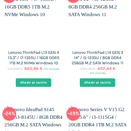
Lenovo ThinkPad L13 GEN 4
Lenovo ThinkPad L14 GEN 3
13.3″ / i7-1355U / 16GB DDR5
14″ / i5-1235U / 8GB DDR4
1TB M.2 NVMe Windows 10
256GB M.2 SATA Windows 11
El
El
El
El
663,86
€
407,94
€
1.159,00
€
1.099,00
€
IVA incluido
precio
precio
precio
precio
IVA incluido
original
actual
original
actual
era:
es:
era:
es:
Añadir al carrito
Añadir al carrito
1.159,00 €.
663,86 €.
1.099,00 €.
407,94 
-24%
-49%