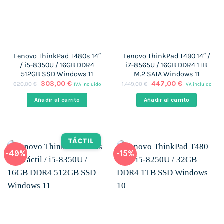
Lenovo ThinkPad T480s 14″
Lenovo ThinkPad T490 14″ /
/ i5-8350U / 16GB DDR4
i7-8565U / 16GB DDR4 1TB
512GB SSD Windows 11
M.2 SATA Windows 11
El
El
El
El
303,00
€
447,00
€
620,00
€
1.449,00
€
IVA incluido
IVA incluido
precio
precio
precio
precio
original
actual
original
actual
Añadir al carrito
Añadir al carrito
era:
es:
era:
es:
620,00 €.
303,00 €.
1.449,00 €.
447,00 €.
TÁCTIL
-49%
-15%