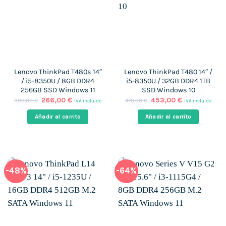
Lenovo ThinkPad T480s 14″
Lenovo ThinkPad T480 14″ /
/ i5-8350U / 8GB DDR4
i5-8350U / 32GB DDR4 1TB
256GB SSD Windows 11
SSD Windows 10
El
El
El
El
266,00
€
453,00
€
399,00
€
470,00
€
IVA incluido
IVA incluido
precio
precio
precio
precio
original
actual
original
actual
Añadir al carrito
Añadir al carrito
era:
es:
era:
es:
399,00 €.
266,00 €.
470,00 €.
453,00 €.
-48%
-64%