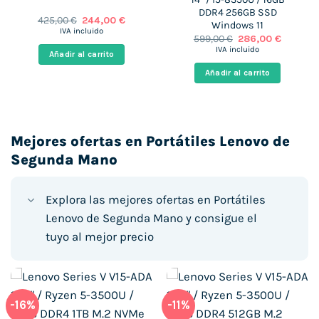
DDR4 256GB SSD
El
El
425,00
€
244,00
€
Windows 11
precio
precio
IVA incluido
El
El
599,00
€
286,00
€
original
actual
precio
precio
era:
es:
IVA incluido
Añadir al carrito
original
actual
 €.
425,00 €.
244,00 €.
era:
es:
Añadir al carrito
599,00 €.
286,00 €
Mejores ofertas en Portátiles Lenovo de
Segunda Mano
Explora las mejores ofertas en Portátiles
Lenovo de Segunda Mano y consigue el
tuyo al mejor precio
-16%
-11%