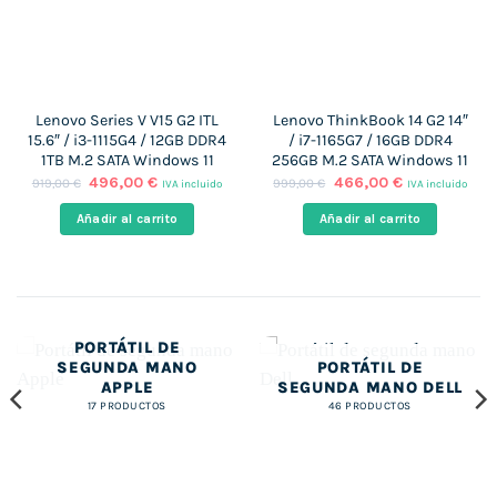
Lenovo Series V V15 G2 ITL
Lenovo ThinkBook 14 G2 14″
15.6″ / i3-1115G4 / 12GB DDR4
/ i7-1165G7 / 16GB DDR4
1TB M.2 SATA Windows 11
256GB M.2 SATA Windows 11
El
El
El
El
496,00
€
466,00
€
919,00
€
999,00
€
IVA incluido
IVA incluido
precio
precio
precio
precio
original
actual
original
actual
Añadir al carrito
Añadir al carrito
era:
es:
era:
es:
919,00 €.
496,00 €.
999,00 €.
466,00 €.
PORTÁTIL DE
SEGUNDA MANO
PORTÁTIL DE
APPLE
SEGUNDA MANO DELL
17 PRODUCTOS
46 PRODUCTOS