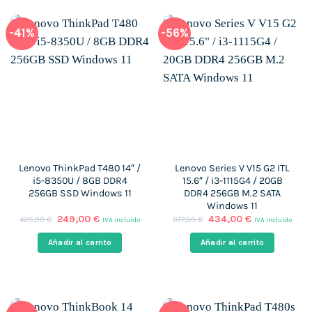
-41%
-56%
Lenovo ThinkPad T480 14″ /
Lenovo Series V V15 G2 ITL
i5-8350U / 8GB DDR4
15.6″ / i3-1115G4 / 20GB
256GB SSD Windows 11
DDR4 256GB M.2 SATA
Windows 11
El
El
El
El
249,00
€
434,00
€
425,00
€
977,00
€
IVA incluido
IVA incluido
precio
precio
precio
precio
original
actual
original
actual
Añadir al carrito
Añadir al carrito
era:
es:
era:
es:
425,00 €.
249,00 €.
977,00 €.
434,00 €.