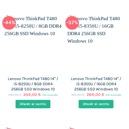
-44%
-37%
Lenovo ThinkPad T480 14″ /
Lenovo ThinkPad T480 14″ /
i5-8250U / 8GB DDR4
i5-8350U / 16GB DDR4
256GB SSD Windows 10
256GB SSD Windows 10
El
El
El
El
249,00
€
269,00
€
445,00
€
425,00
€
IVA incluido
IVA incluido
precio
precio
precio
precio
original
actual
original
actual
Añadir al carrito
Añadir al carrito
era:
es:
era:
es:
445,00 €.
249,00 €.
425,00 €.
269,00 €.