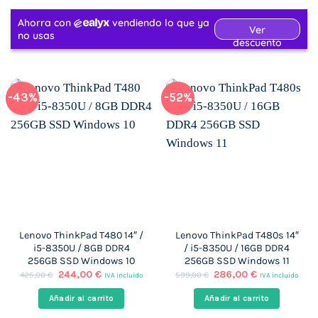
-43%
-52%
Lenovo ThinkPad T480 14″ /
Lenovo ThinkPad T480s 14″
i5-8350U / 8GB DDR4
/ i5-8350U / 16GB DDR4
256GB SSD Windows 10
256GB SSD Windows 11
El
El
El
El
244,00
€
286,00
€
425,00
€
599,00
€
IVA incluido
IVA incluido
precio
precio
precio
precio
original
actual
original
actual
Añadir al carrito
Añadir al carrito
era:
es:
era:
es:
425,00 €.
244,00 €.
599,00 €.
286,00 €.