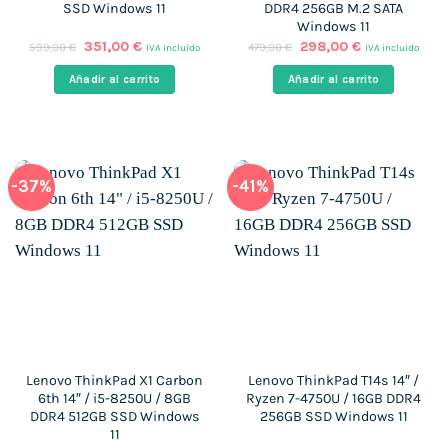
SSD Windows 11
DDR4 256GB M.2 SATA
Windows 11
El
El
El
El
351,00
€
298,00
€
599,00
€
479,00
€
IVA incluido
IVA incluido
precio
precio
precio
precio
original
actual
original
actual
Añadir al carrito
Añadir al carrito
era:
es:
era:
es:
599,00 €.
351,00 €.
479,00 €.
298,00 €.
-37%
-41%
Lenovo ThinkPad X1 Carbon
Lenovo ThinkPad T14s 14″ /
6th 14″ / i5-8250U / 8GB
Ryzen 7-4750U / 16GB DDR4
DDR4 512GB SSD Windows
256GB SSD Windows 11
11