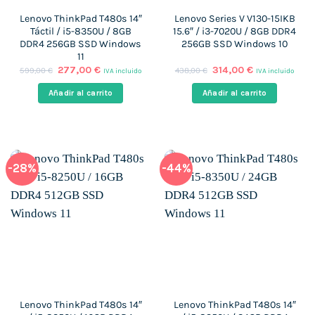
Lenovo ThinkPad T480s 14″
Lenovo Series V V130-15IKB
Táctil / i5-8350U / 8GB
15.6″ / i3-7020U / 8GB DDR4
DDR4 256GB SSD Windows
256GB SSD Windows 10
11
El
El
El
El
277,00
€
314,00
€
599,00
€
438,00
€
IVA incluido
IVA incluido
precio
precio
precio
precio
original
actual
original
actual
Añadir al carrito
Añadir al carrito
era:
es:
era:
es:
599,00 €.
277,00 €.
438,00 €.
314,00 €.
-28%
-44%
Lenovo ThinkPad T480s 14″
Lenovo ThinkPad T480s 14″