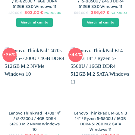
/ i5-8250U / 16GB DDR4
/ i5-8350U / 24GB DDR4
512GB SSD Windows 11
512GB SSD Windows 11
El
El
El
El
303,00
€
336,67
€
420,00
€
599,00
€
IVA incluido
IVA incluido
precio
precio
precio
precio
original
actual
original
actual
Añadir al carrito
Añadir al carrito
era:
es:
era:
es:
420,00 €.
303,00 €.
599,00 €.
336,67 €.
-28%
-44%
Lenovo ThinkPad T470s 14″
Lenovo ThinkPad E14 GEN 3
/ i5-7200U / 4GB DDR4
14″ / Ryzen 5-5500U / 16GB
512GB M.2 NVMe Windows
DDR4 512GB M.2 SATA
10
Windows 11
El
El
El
El