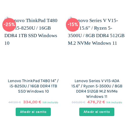
-25%
-15%
Lenovo ThinkPad T480 14″ /
Lenovo Series V V15-ADA
i5-8250U / 16GB DDR4 1TB
15.6″ / Ryzen 5-3500U / 8GB
SSD Windows 10
DDR4 512GB M.2 NVMe
Windows 11
El
El
El
El
334,00
€
476,72
€
447,00
€
560,00
€
IVA incluido
IVA incluido
precio
precio
precio
precio
original
actual
original
actual
Añadir al carrito
Añadir al carrito
era:
es:
era:
es:
447,00 €.
334,00 €.
560,00 €.
476,72 €.