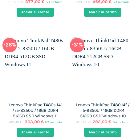
El
El
El
El
377,00
€
466,00
€
599,00
€
788,00
€
IVA incluido
IVA incluido
precio
precio
precio
precio
original
actual
original
actual
Añadir al carrito
Añadir al carrito
era:
es:
era:
es:
599,00 €.
377,00 €.
788,00 €.
466,00 €.
-28%
-31%
Lenovo ThinkPad T480s 14″
Lenovo ThinkPad T480 14″ /
/ i5-8350U / 16GB DDR4
i5-8350U / 16GB DDR4
512GB SSD Windows 11
512GB SSD Windows 10
El
El
El
El
303,00
€
292,00
€
419,00
€
425,00
€
IVA incluido
IVA incluido
precio
precio
precio
precio
original
actual
original
actual
Añadir al carrito
Añadir al carrito
era:
es:
era:
es: