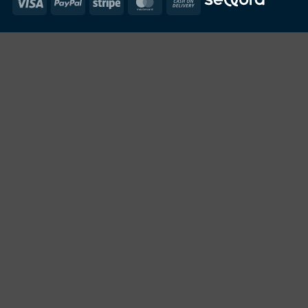
Visa
PayPal
Stripe
MasterCard
Cash
On
Delivery