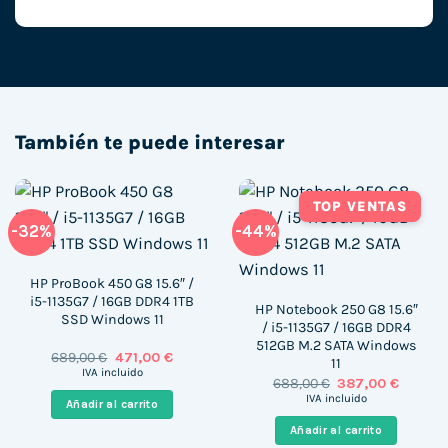
También te puede interesar
TOP VENTAS
-32%
-44%
HP ProBook 450 G8 15.6″ /
i5-1135G7 / 16GB DDR4 1TB
HP Notebook 250 G8 15.6″
SSD Windows 11
/ i5-1135G7 / 16GB DDR4
512GB M.2 SATA Windows
El
El
689,00
€
471,00
€
11
precio
precio
IVA incluido
El
El
688,00
€
387,00
€
original
actual
precio
precio
era:
es:
IVA incluido
Añadir al carrito
original
actual
689,00 €.
471,00 €.
era:
es:
Añadir al carrito
688,00 €.
387,00 