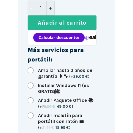
HP EliteBook 840 G6 14" / i5-8365U / 
Añadir al carrito
Más servicios para
portátil:
Ampliar hasta 3 años de
garantía 👩‍🔧
(
+
29,00
€
)
Instalar Windows 11 (es
GRATIS🤗)
Añadir Paquete Office 📚
(
+
79,00
€
49,00
€
)
Añadir maletín para
portátil con ratón 💼
(
+
21,99
€
15,99
€
)