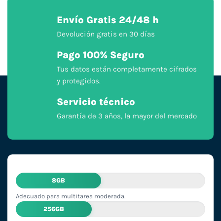
Envío Gratis 24/48 h
Devolución gratis en 30 días
Pago 100% Seguro
Tus datos están completamente cifrados
y protegidos.
Servicio técnico
Garantía de 3 años, la mayor del mercado
8GB
Adecuado para multitarea moderada.
256GB