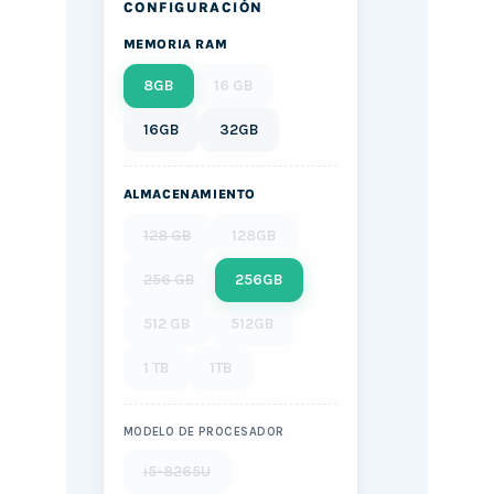
CONFIGURACIÓN
MEMORIA RAM
8GB
16 GB
16GB
32GB
ALMACENAMIENTO
128 GB
128GB
256 GB
256GB
512 GB
512GB
1 TB
1TB
MODELO DE PROCESADOR
i5-8265U