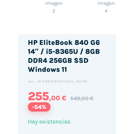
HP EliteBook 840 G6
14″ / i5-8365U / 8GB
DDR4 256GB SSD
Windows 11
HP.840G6.8365U.N.Es_8G256
SKU:
255
,00 €
549,00 €
-54%
Hay existencias