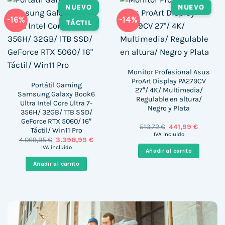
NUEVO
NUEVO
-16%
-14%
TÁCTIL
Monitor Profesional Asus
ProArt Display PA279CV
Portátil Gaming
27″/ 4K/ Multimedia/
Samsung Galaxy Book6
Regulable en altura/
Ultra Intel Core Ultra 7-
Negro y Plata
356H/ 32GB/ 1TB SSD/
GeForce RTX 5060/ 16″
El
El
513,72
€
441,99
€
Táctil/ Win11 Pro
precio
precio
IVA incluido
El
El
4.069,95
€
3.398,99
€
original
actual
precio
precio
era:
es:
IVA incluido
Añadir al carrito
original
actual
513,72 €.
441,99 €
era:
es:
Añadir al carrito
4.069,95 €.
3.398,99 €.