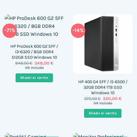
-71%
-14%
HP ProDesk 600 G2 SFF /
i3-6320 / 8GB DDR4
512GB SSD Windows 10
El
El
849,00
€
248,00
€
precio
precio
IVA incluido
original
actual
era:
es:
Añadir al carrito
849,00 €.
248,00 €.
HP 400 G4 SFF / i5-6500 /
32GB DDR4 1TB SSD
Windows 10
El
El
370,00
€
320,00
€
precio
precio
IVA incluido
original
actual
era:
es:
Añadir al carrito
370,00 €.
320,00 €