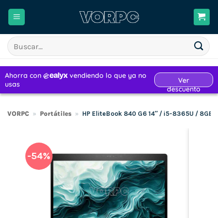
Saltar
al
contenido
Buscar
por:
VORPC
»
Portátiles
»
HP EliteBook 840 G6 14″ / i5-8365U / 8GB
-54%
H