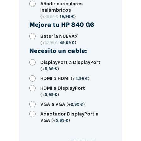
Añadir auriculares
inalámbricos
(
+
49,99
€
19,99
€
)
Mejora tu HP 840 G6
Batería NUEVA⚡
(
+
67,99
€
49,99
€
)
Necesito un cable:
DisplayPort a DisplayPort
(
+
5,99
€
)
HDMI a HDMI
(
+
4,99
€
)
HDMI a DisplayPort
(
+
5,99
€
)
VGA a VGA
(
+
2,99
€
)
Adaptador DisplayPort a
VGA
(
+
5,99
€
)