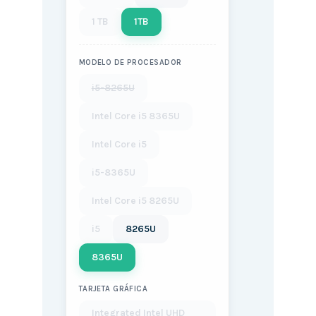
1 TB
1TB
MODELO DE PROCESADOR
i5-8265U
Intel Core i5 8365U
Intel Core i5
i5-8365U
Intel Core i5 8265U
i5
8265U
8365U
TARJETA GRÁFICA
Integrated Intel UHD