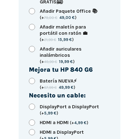
GRATIS🤗)
Añadir Paquete Office 📚
(
+
79,00
€
49,00
€
)
Añadir maletín para
portátil con ratón 💼
(
+
21,99
€
15,99
€
)
Añadir auriculares
inalámbricos
(
+
49,99
€
19,99
€
)
Mejora tu HP 840 G6
Batería NUEVA⚡
(
+
67,99
€
49,99
€
)
Necesito un cable:
DisplayPort a DisplayPort
(
+
5,99
€
)
HDMI a HDMI
(
+
4,99
€
)
HDMI a DisplayPort
(
+
5,99
€
)