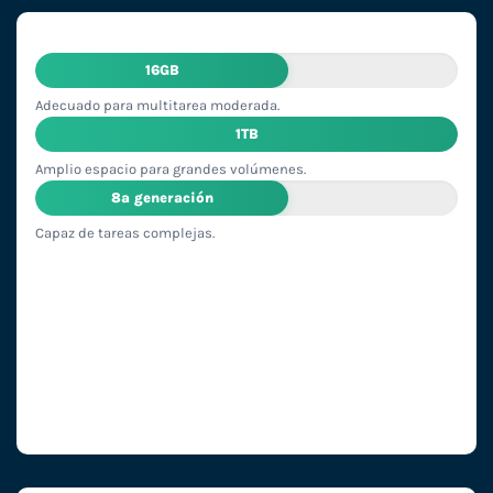
16GB
Adecuado para multitarea moderada.
1TB
Amplio espacio para grandes volúmenes.
8ª generación
Capaz de tareas complejas.