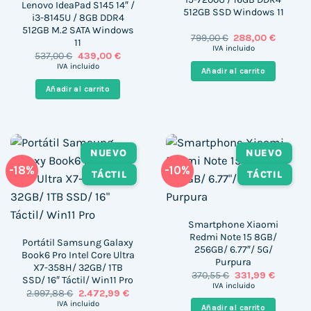
Lenovo IdeaPad S145 14″ /
512GB SSD Windows 11
i3-8145U / 8GB DDR4
512GB M.2 SATA Windows
El
El
799,00
€
288,00
€
11
precio
precio
IVA incluido
El
El
537,00
€
439,00
€
original
actual
precio
precio
era:
es:
IVA incluido
Añadir al carrito
original
actual
799,00 €.
288,00 
era:
es:
Añadir al carrito
537,00 €.
439,00 €.
NUEVO
NUEVO
-18%
-10%
TÁCTIL
TÁCTIL
Smartphone Xiaomi
Redmi Note 15 8GB/
Portátil Samsung Galaxy
256GB/ 6.77″/ 5G/
Book6 Pro Intel Core Ultra
Purpura
X7-358H/ 32GB/ 1TB
El
El
370,55
€
331,99
€
SSD/ 16″ Táctil/ Win11 Pro
precio
precio
IVA incluido
El
El
2.997,88
€
2.472,99
€
original
actual
precio
precio
era:
es:
IVA incluido
Añadir al carrito