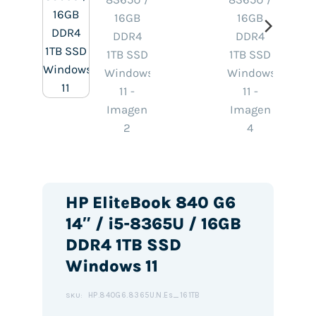
HP EliteBook 840 G6
14″ / i5-8365U / 16GB
DDR4 1TB SSD
Windows 11
HP.840G6.8365U.N.Es_161TB
SKU: