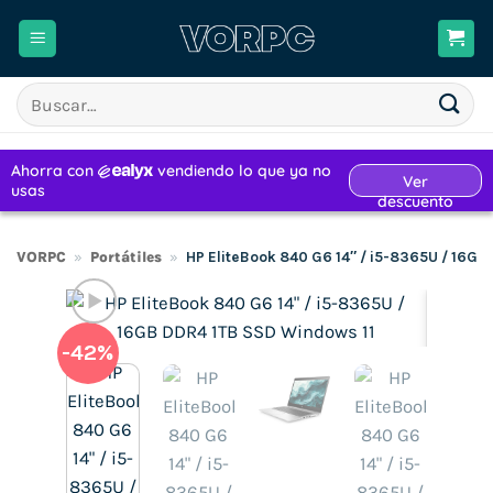
Saltar
al
contenido
Buscar
por:
VORPC
»
Portátiles
»
HP EliteBook 840 G6 14″ / i5-8365U / 16GB
-42%
H