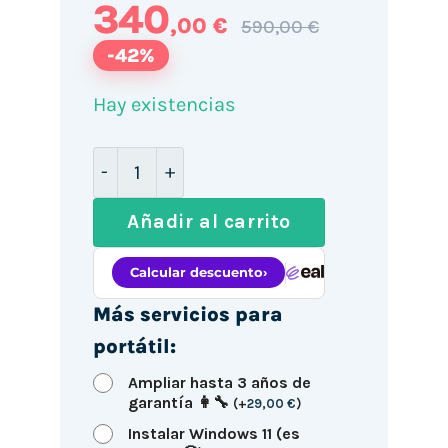
340
,00 €
590,00 €
-42%
Hay existencias
HP EliteBook 840 G6 14" / i5-8365U / 1
Añadir al carrito
Más servicios para
portátil:
Ampliar hasta 3 años de
garantía 👩‍🔧
(
+
29,00
€
)
Instalar Windows 11 (es