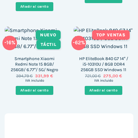
original
actual
370,55 €.
331,99 €
era:
es:
Añadir al carrito
2.997,88 €.
2.472,99 €.
NUEVO
TOP VENTAS
-16%
-62%
TÁCTIL
Smartphone Xiaomi
HP EliteBook 840 G7 14″ /
Redmi Note 15 8GB/
i5-10310U / 8GB DDR4
256GB/ 6.77″/ 5G/ Negro
256GB SSD Windows 11
El
El
El
El
394,79
€
331,99
€
721,00
€
275,00
€
precio
precio
precio
precio
IVA incluido
IVA incluido
original
actual
original
actual
era:
es:
era:
es:
Añadir al carrito
Añadir al carrito
394,79 €.
331,99 €.
721,00 €.
275,00 €