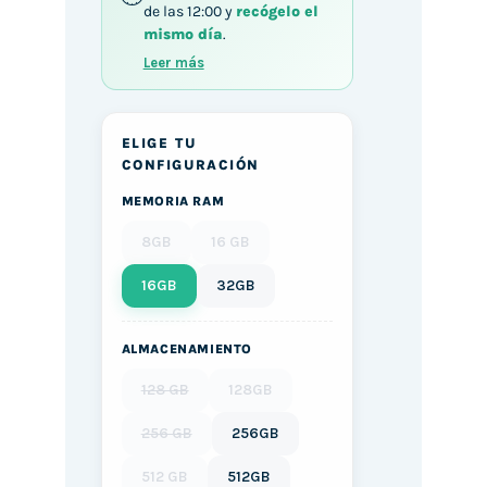
de las 12:00 y
recógelo el
mismo día
.
Leer más
ELIGE TU
CONFIGURACIÓN
MEMORIA RAM
8GB
16 GB
16GB
32GB
ALMACENAMIENTO
128 GB
128GB
256 GB
256GB
512 GB
512GB