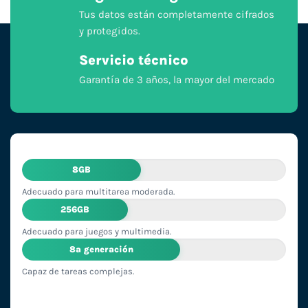
Tus datos están completamente cifrados
y protegidos.
Servicio técnico
Garantía de 3 años, la mayor del mercado
8GB
Adecuado para multitarea moderada.
256GB
Adecuado para juegos y multimedia.
8ª generación
Capaz de tareas complejas.