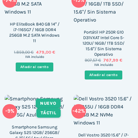
-74%
-15%
HP EliteBook 840 G8 14″ /
i7-1165G7 / 16GB DDR4
Portátil HP 250R G10
256GB M.2 SATA Windows
D31VXAT Intel Core 5-
11
120U/ 16GB/ 1TB SSD/
15.6″/ Sin Sistema
El
El
1.859,00
€
479,00
€
Operativo
precio
precio
IVA incluido
El
El
907,57
€
767,99
€
original
actual
precio
precio
era:
es:
IVA incluido
Añadir al carrito
original
actual
1.859,00 €.
479,00 €.
era:
es:
Añadir al carrito
907,57 €.
767,99 €
NUEVO
-9%
-42%
TÁCTIL
Smartphone Samsung
Galaxy S25 12GB/ 256GB/
Dell Vostro 3520 15.6″ / i7-