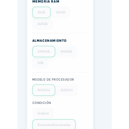
MEMORIA RAM
8GB
16GB
32GB
ALMACENAMIENTO
256GB
512GB
1TB
MODELO DE PROCESADOR
8350U
8250U
CONDICIÓN
Outlet
Reacondicionado