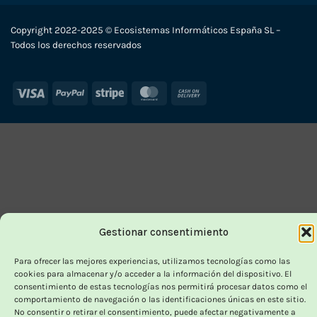
Copyright 2022-2025 © Ecosistemas Informáticos España SL –
Todos los derechos reservados
Visa
PayPal
Stripe
MasterCard
Cash
On
Delivery
Gestionar consentimiento
Para ofrecer las mejores experiencias, utilizamos tecnologías como las
cookies para almacenar y/o acceder a la información del dispositivo. El
consentimiento de estas tecnologías nos permitirá procesar datos como el
comportamiento de navegación o las identificaciones únicas en este sitio.
No consentir o retirar el consentimiento, puede afectar negativamente a