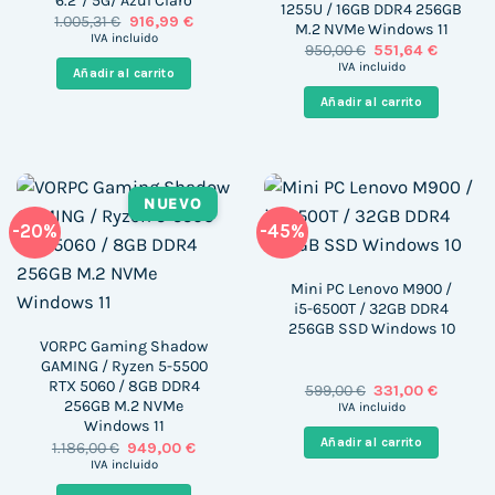
6.2″/ 5G/ Azul Claro
1255U / 16GB DDR4 256GB
El
El
1.005,31
€
916,99
€
M.2 NVMe Windows 11
precio
precio
IVA incluido
El
El
950,00
€
551,64
€
original
actual
precio
precio
era:
es:
IVA incluido
Añadir al carrito
original
actual
1.005,31 €.
916,99 €.
era:
es:
Añadir al carrito
950,00 €.
551,64 €
NUEVO
-20%
-45%
Mini PC Lenovo M900 /
i5-6500T / 32GB DDR4
256GB SSD Windows 10
VORPC Gaming Shadow
GAMING / Ryzen 5-5500
RTX 5060 / 8GB DDR4
El
El
599,00
€
331,00
€
precio
precio
256GB M.2 NVMe
IVA incluido
original
actual
Windows 11
era:
es:
Añadir al carrito
El
El
1.186,00
€
949,00
€
599,00 €.
331,00 €
precio
precio
IVA incluido
original
actual
era:
es: