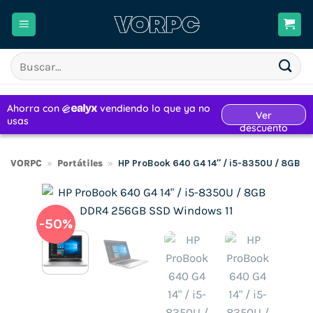
Saltar
al
contenido
Buscar
por:
VORPC
»
Portátiles
»
HP ProBook 640 G4 14″ / i5-8350U / 8GB 
-50%