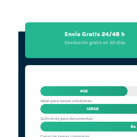
Envío Gratis 24/48 h
Devolución gratis en 30 días
4GB
Ideal para tareas cotidianas.
128GB
Suficiente para documentos.
8ª
Capaz de tareas complejas.