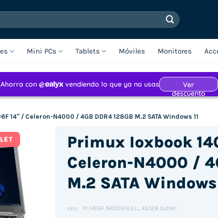
les
Mini PCs
Tablets
Móviles
Monitores
Acc
06F 14″ / Celeron-N4000 / 4GB DDR4 128GB M.2 SATA Windows 11
Primux Ioxbook 140
LET
Celeron-N4000 / 
M.2 SATA Windows 
Pr.1406F.N4000.N.Es_4G128.Outlet
SKU: