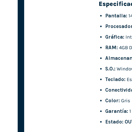
Especifica
Pantalla:
1
Procesador
Gráfica:
Int
RAM:
4GB 
Almacenam
S.O.:
Window
Teclado:
Es
Conectivid
Color:
Gris
Garantía:
1
Estado:
OU