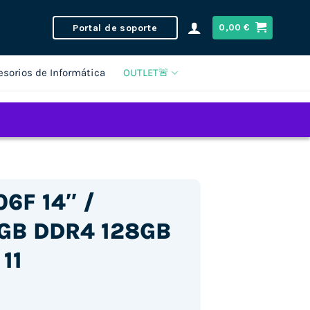
Portal de soporte
0,00
€
esorios de Informática
OUTLET🚨
6F 14″ /
4GB DDR4 128GB
11