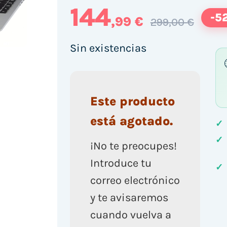
144
-5
,99 €
299,00 €
Sin existencias
Este producto
está agotado.
✓
✓
¡No te preocupes!
Introduce tu
✓
correo electrónico
y te avisaremos
cuando vuelva a