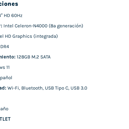
ciones
4″ HD 60Hz
:
Intel Celeron-N4000 (8ª generación)
el HD Graphics (integrada)
DDR4
iento:
128GB M.2 SATA
s 11
pañol
ad:
Wi-Fi, Bluetooth, USB Tipo C, USB 3.0
 año
TLET