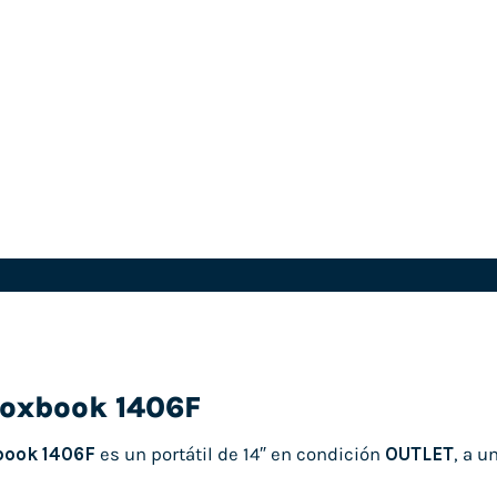
Ioxbook 1406F
book 1406F
es un portátil de 14″ en condición
OUTLET
, a u