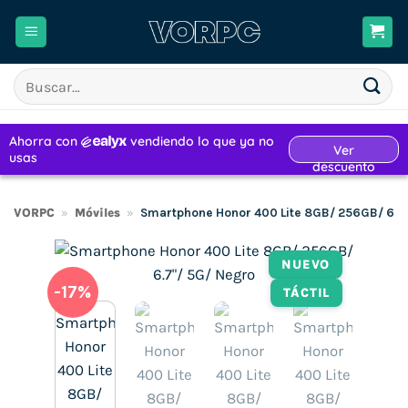
Saltar
al
contenido
Buscar
por:
VORPC
»
Móviles
»
Smartphone Honor 400 Lite 8GB/ 256GB/ 6.7
NUEVO
-17%
TÁCTIL