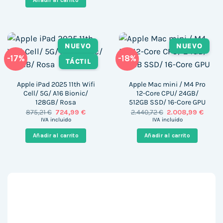
Añadir al carrito
426,00 €.
255,00 €.
NUEVO
NUEVO
-17%
-18%
TÁCTIL
Apple iPad 2025 11th Wifi
Apple Mac mini / M4 Pro
Cell/ 5G/ A16 Bionic/
12-Core CPU/ 24GB/
128GB/ Rosa
512GB SSD/ 16-Core GPU
El
El
El
El
875,21
€
724,99
€
2.440,72
€
2.008,99
€
precio
precio
precio
precio
IVA incluido
IVA incluido
original
actual
original
actua
era:
es:
era:
es:
Añadir al carrito
Añadir al carrito
875,21 €.
724,99 €.
2.440,72 €.
2.008,