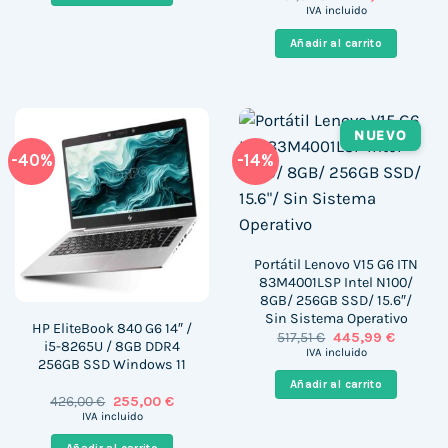
precio
precio
IVA incluido
original
actual
era:
es:
Añadir al carrito
1.291,02 €.
1.086,9
NUEVO
-40%
-14%
Portátil Lenovo V15 G6 ITN
83M4001LSP Intel N100/
8GB/ 256GB SSD/ 15.6″/
Sin Sistema Operativo
HP EliteBook 840 G6 14″ /
El
El
517,51
€
445,99
€
i5-8265U / 8GB DDR4
precio
precio
IVA incluido
256GB SSD Windows 11
original
actual
era:
es:
Añadir al carrito
517,51 €.
445,99 €
El
El
426,00
€
255,00
€
precio
precio
IVA incluido
original
actual
era:
es: