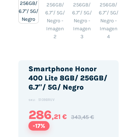
Smartphone Honor
400 Lite 8GB/ 256GB/
6.7″/ 5G/ Negro
5109BRUV
SKU:
286
,21 €
343,45 €
-17%