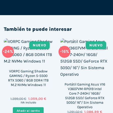
También te puede interesar
NUEVO
NUEVO
-24%
-16%
VORPC Gaming Shadow
GAMING / Ryzen 5-5500
RTX 5060 / 8GB DDR4 1TB
Portátil Gaming Asus V16
M.2 NVMe Windows 11
V3607VM-RP019 Intel
Core 7-240H/ 16GB/
512GB SSD/ GeForce RTX
El
El
1.399,00
€
1.059,00
€
precio
precio
5050/ 16″/ Sin Sistema
IVA incluido
original
actual
Operativo
era:
es:
Añadir al carrito
El
El
1.291,02
€
1.086,99
€
1.399,00 €.
1.059,00 €.