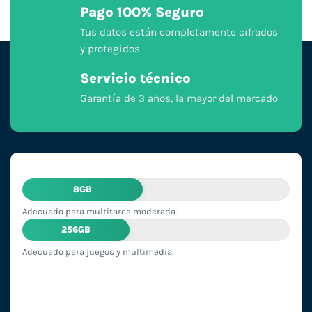
Pago 100% Seguro
Tus datos están completamente cifrados
y protegidos.
Servicio técnico
Garantía de 3 años, la mayor del mercado
8GB
Adecuado para multitarea moderada.
256GB
Adecuado para juegos y multimedia.