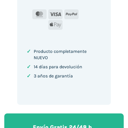
MasterCard
Visa
PayPal
Apple
Pay
✓
Producto completamente
NUEVO
✓
14 días para devolución
✓
3 años de garantía
Envío Gratis 24/48 h