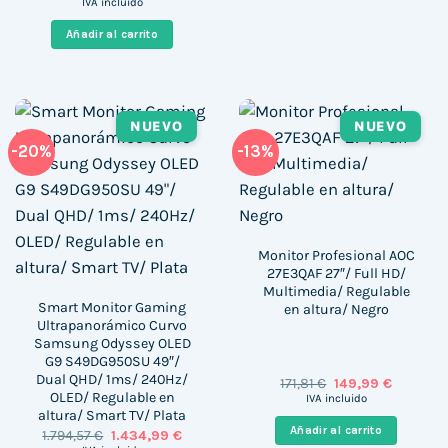
precio
precio
IVA incluido
original
actual
era:
es:
Añadir al carrito
1.089,60 €.
941,99 €.
NUEVO
NUEVO
-20%
-13%
Monitor Profesional AOC
27E3QAF 27″/ Full HD/
Multimedia/ Regulable
Smart Monitor Gaming
en altura/ Negro
Ultrapanorámico Curvo
Samsung Odyssey OLED
G9 S49DG950SU 49″/
Dual QHD/ 1ms/ 240Hz/
El
El
171,81
€
149,99
€
precio
precio
OLED/ Regulable en
IVA incluido
original
actual
altura/ Smart TV/ Plata
era:
es:
Añadir al carrito
El
El
1.794,57
€
1.434,99
€
171,81 €.
149,99 €.