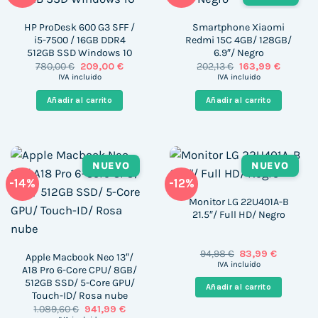
HP ProDesk 600 G3 SFF /
Smartphone Xiaomi
i5-7500 / 16GB DDR4
Redmi 15C 4GB/ 128GB/
512GB SSD Windows 10
6.9″/ Negro
El
El
El
El
780,00
€
209,00
€
202,13
€
163,99
€
precio
precio
precio
precio
IVA incluido
IVA incluido
original
actual
original
actual
era:
es:
era:
es:
Añadir al carrito
Añadir al carrito
780,00 €.
209,00 €.
202,13 €.
163,99 €
NUEVO
NUEVO
-14%
-12%
Monitor LG 22U401A-B
21.5″/ Full HD/ Negro
El
El
94,98
€
83,99
€
Apple Macbook Neo 13″/
precio
precio
IVA incluido
A18 Pro 6-Core CPU/ 8GB/
original
actual
512GB SSD/ 5-Core GPU/
era:
es:
Añadir al carrito
94,98 €.
83,99 €.
Touch-ID/ Rosa nube
El
El
1.089,60
€
941,99
€