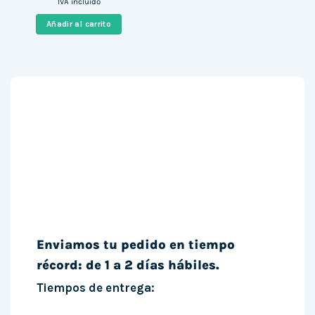
precio
precio
IVA incluido
original
actual
era:
es:
Añadir al carrito
1.794,57 €.
1.434,99 €.
Enviamos tu pedido en tiempo
récord: de 1 a 2 días hábiles.
Tiempos de entrega: