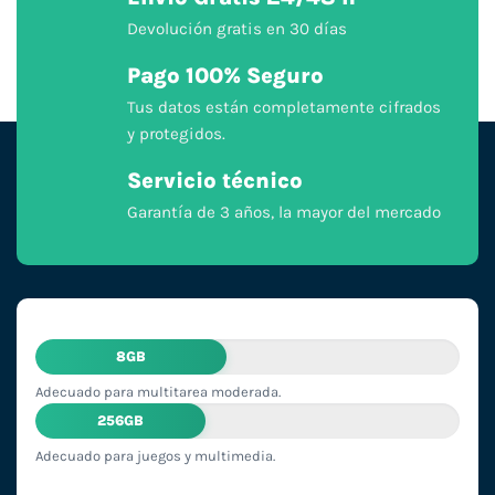
Devolución gratis en 30 días
Pago 100% Seguro
Tus datos están completamente cifrados
y protegidos.
Servicio técnico
Garantía de 3 años, la mayor del mercado
8GB
Adecuado para multitarea moderada.
256GB
Adecuado para juegos y multimedia.