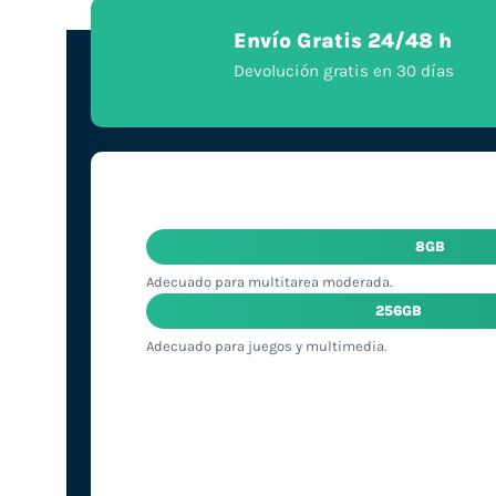
Envío Gratis 24/48 h
Devolución gratis en 30 días
8GB
Adecuado para multitarea moderada.
256GB
Adecuado para juegos y multimedia.