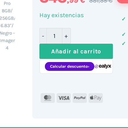
,99 €
381,35 €
Hay existencias
✓
Smartphone Xiaomi Redmi Note 1
✓
✓
Añadir al carrito
MasterCard
Visa
PayPal
Apple
Pay