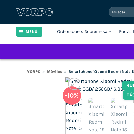
Saltar
Buscar
al
por:
contenido
Ordenadores Sobremesa
Portáti
MENÚ
VORPC
»
Móviles
»
Smartphone Xiaomi Redmi Note 1
NU
-10%
TÁ