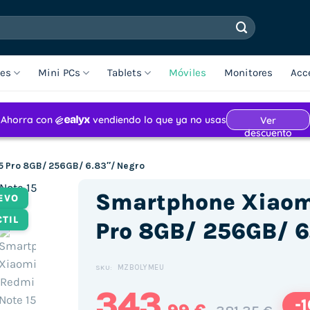
les
Mini PCs
Tablets
Móviles
Monitores
Acc
5 Pro 8GB/ 256GB/ 6.83″/ Negro
Smartphone Xiaom
EVO
CTIL
Pro 8GB/ 256GB/ 6
MZB0LYMEU
SKU:
343
-