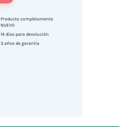
Producto completamente
NUEVO
5 Pro 8GB/ 256GB/ 6.83"/ Negro cantidad
14 días para devolución
3 años de garantía