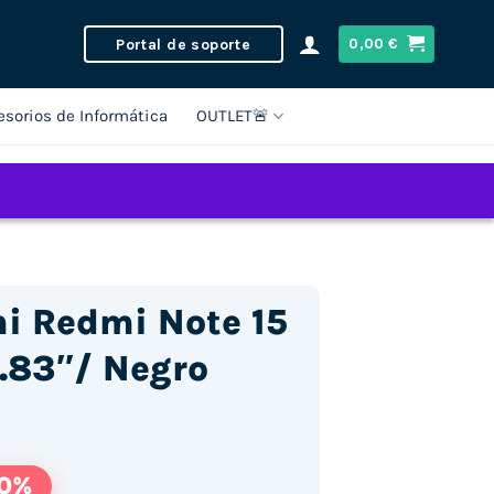
Portal de soporte
0,00
€
esorios de Informática
OUTLET🚨
i Redmi Note 15
.83″/ Negro
10%