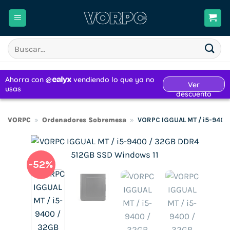
Saltar
al
contenido
Buscar
por:
VORPC
»
Ordenadores Sobremesa
»
VORPC IGGUAL MT / i5-9400
-52%