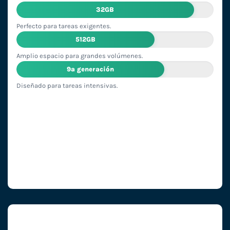
32GB
Perfecto para tareas exigentes.
512GB
Amplio espacio para grandes volúmenes.
9ª generación
Diseñado para tareas intensivas.