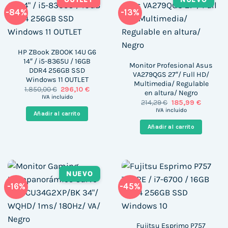
-84%
-13%
HP ZBook ZBOOK 14U G6
14″ / i5-8365U / 16GB
Monitor Profesional Asus
DDR4 256GB SSD
VA279QGS 27″/ Full HD/
Windows 11 OUTLET
Multimedia/ Regulable
El
El
1.850,00
€
296,10
€
en altura/ Negro
precio
precio
IVA incluido
El
El
214,29
€
185,99
€
original
actual
precio
precio
era:
es:
IVA incluido
Añadir al carrito
original
actual
1.850,00 €.
296,10 €.
era:
es:
Añadir al carrito
214,29 €.
185,99 €
NUEVO
-16%
-45%
Fujitsu Esprimo P757