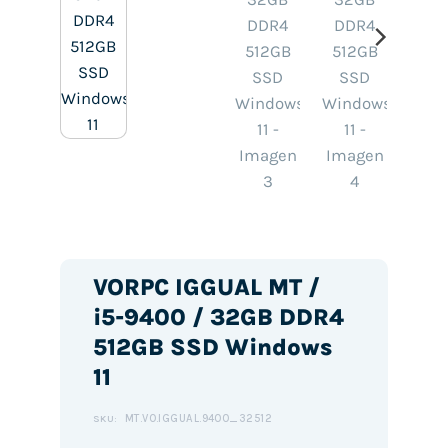
VORPC IGGUAL MT /
i5-9400 / 32GB DDR4
512GB SSD Windows
11
MT.VO.IGGUAL.9400_32512
SKU: