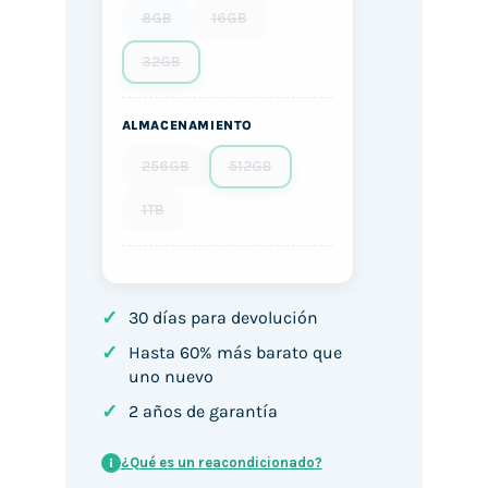
8GB
16GB
32GB
ALMACENAMIENTO
256GB
512GB
1TB
✓
30 días para devolución
✓
Hasta 60% más barato que
uno nuevo
✓
2 años de garantía
¿Qué es un reacondicionado?
i