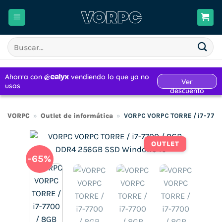
Saltar
al
contenido
Buscar
por:
VORPC
»
Outlet de informática
»
VORPC VORPC TORRE / i7-770
OUTLET
-65%