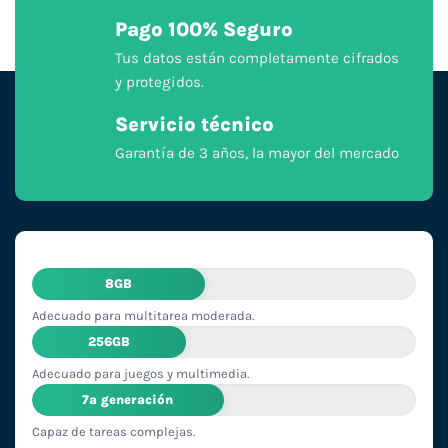
Pago 100% Seguro
Tus datos están completamente cifrados
y protegidos.
Servicio técnico
Garantía de 3 años, la mayor del mercado
8GB
Adecuado para multitarea moderada.
256GB
Adecuado para juegos y multimedia.
7ª generación
Capaz de tareas complejas.