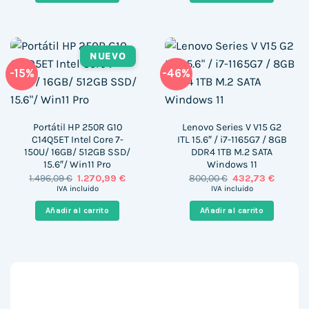
NUEVO
-15%
-46%
Portátil HP 250R G10
Lenovo Series V V15 G2
C14Q5ET Intel Core 7-
ITL 15.6″ / i7-1165G7 / 8GB
150U/ 16GB/ 512GB SSD/
DDR4 1TB M.2 SATA
15.6″/ Win11 Pro
Windows 11
El
El
El
El
1.496,09
€
1.270,99
€
800,00
€
432,73
€
precio
precio
precio
precio
IVA incluido
IVA incluido
original
actual
original
actual
era:
es:
era:
es:
Añadir al carrito
Añadir al carrito
1.496,09 €.
1.270,99 €.
800,00 €.
432,73 €