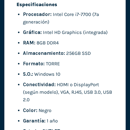
Especificaciones
Procesador:
Intel Core i7-7700 (7ª
generación)
Gráfica:
Intel HD Graphics (integrada)
RAM:
8GB DDR4
Almacenamiento:
256GB SSD
Formato:
TORRE
S.O.:
Windows 10
Conectividad:
HDMI o DisplayPort
(según modelo), VGA, RJ45, USB 3.0, USB
2.0
Color:
Negro
Garantía:
1 año