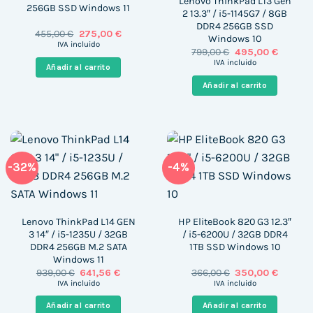
Lenovo ThinkPad L13 Gen
256GB SSD Windows 11
2 13.3″ / i5-1145G7 / 8GB
DDR4 256GB SSD
El
El
455,00
€
275,00
€
Windows 10
precio
precio
IVA incluido
El
El
799,00
€
495,00
€
original
actual
precio
precio
era:
es:
IVA incluido
Añadir al carrito
original
actual
455,00 €.
275,00 €.
era:
es:
Añadir al carrito
799,00 €.
495,00 
-32%
-4%
Lenovo ThinkPad L14 GEN
HP EliteBook 820 G3 12.3″
3 14″ / i5-1235U / 32GB
/ i5-6200U / 32GB DDR4
DDR4 256GB M.2 SATA
1TB SSD Windows 10
Windows 11
El
El
El
El
939,00
€
641,56
€
366,00
€
350,00
€
precio
precio
precio
precio
IVA incluido
IVA incluido
original
actual
original
actual
era:
es:
era:
es:
Añadir al carrito
Añadir al carrito
939,00 €.
641,56 €.
366,00 €.
350,00 