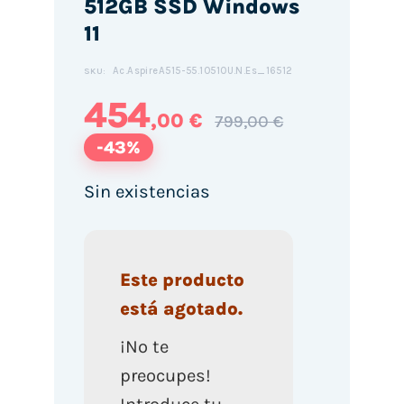
512GB SSD Windows
11
Ac.AspireA515-55.10510U.N.Es_16512
SKU:
454
,00 €
799,00 €
-43%
Sin existencias
Este producto
está agotado.
¡No te
preocupes!