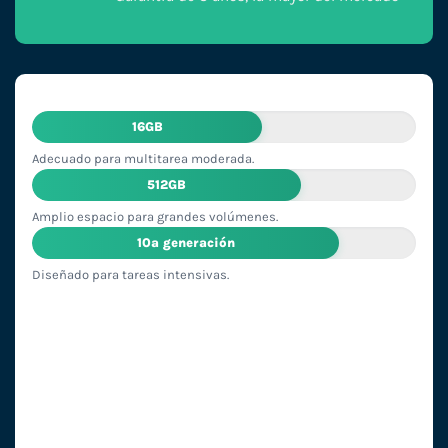
16GB
Adecuado para multitarea moderada.
512GB
Amplio espacio para grandes volúmenes.
10ª generación
Diseñado para tareas intensivas.