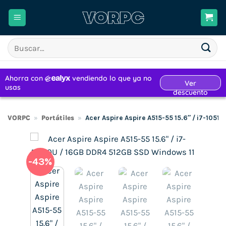
Saltar
al
contenido
Buscar
por:
VORPC
»
Portátiles
»
Acer Aspire Aspire A515-55 15.6″ / i7-105
-43%