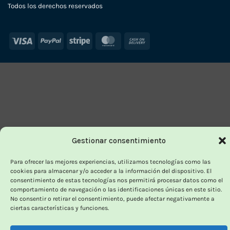
Todos los derechos reservados
Visa
PayPal
Stripe
MasterCard
Cash
On
Delivery
Gestionar consentimiento
Para ofrecer las mejores experiencias, utilizamos tecnologías como las
cookies para almacenar y/o acceder a la información del dispositivo. El
consentimiento de estas tecnologías nos permitirá procesar datos como el
comportamiento de navegación o las identificaciones únicas en este sitio.
No consentir o retirar el consentimiento, puede afectar negativamente a
ciertas características y funciones.