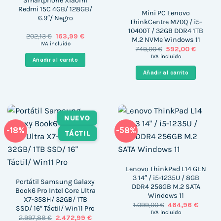
Smartphone Xiaomi
Redmi 15C 4GB/ 128GB/
Mini PC Lenovo
6.9″/ Negro
ThinkCentre M70Q / i5-
10400T / 32GB DDR4 1TB
El
El
202,13
€
163,99
€
M.2 NVMe Windows 11
precio
precio
IVA incluido
El
El
749,00
€
592,00
€
original
actual
precio
precio
era:
es:
IVA incluido
Añadir al carrito
original
actual
202,13 €.
163,99 €.
era:
es:
Añadir al carrito
749,00 €.
592,00 €
NUEVO
-18%
-58%
TÁCTIL
Lenovo ThinkPad L14 GEN
3 14″ / i5-1235U / 8GB
Portátil Samsung Galaxy
DDR4 256GB M.2 SATA
Book6 Pro Intel Core Ultra
Windows 11
X7-358H/ 32GB/ 1TB
El
El
1.099,00
€
464,96
€
SSD/ 16″ Táctil/ Win11 Pro
precio
precio
IVA incluido
El
El
2.997,88
€
2.472,99
€
original
actual