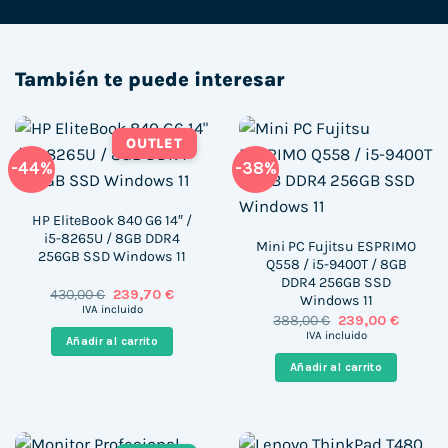
También te puede interesar
OUTLET
-44%
-38%
HP EliteBook 840 G6 14″ /
i5-8265U / 8GB DDR4
Mini PC Fujitsu ESPRIMO
256GB SSD Windows 11
Q558 / i5-9400T / 8GB
DDR4 256GB SSD
El
El
430,00
€
239,70
€
Windows 11
precio
precio
IVA incluido
El
El
388,00
€
239,00
€
original
actual
precio
precio
era:
es:
IVA incluido
Añadir al carrito
original
actual
430,00 €.
239,70 €.
era:
es:
Añadir al carrito
388,00 €.
239,00 