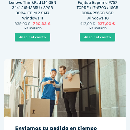
Lenovo ThinkPad L14 GEN
Fujitsu Esprimo P757
3 14″ / i5-1235U / 32GB
TORRE / i7-6700 / 16GB
DDR4 1TB M.2 SATA
DDR4 256GB SSD
Windows 11
Windows 10
El
El
El
El
939,00
€
720,33
€
412,00
€
227,00
€
precio
precio
precio
precio
IVA incluido
IVA incluido
original
actual
original
actual
era:
es:
era:
es:
Añadir al carrito
Añadir al carrito
939,00 €.
720,33 €.
412,00 €.
227,00 €
Enviamos tu pedido en tiempo