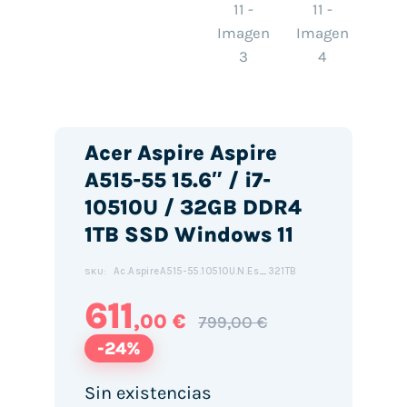
Acer Aspire Aspire
A515-55 15.6″ / i7-
10510U / 32GB DDR4
1TB SSD Windows 11
Ac.AspireA515-55.10510U.N.Es_321TB
SKU:
611
,00 €
799,00 €
-24%
Sin existencias