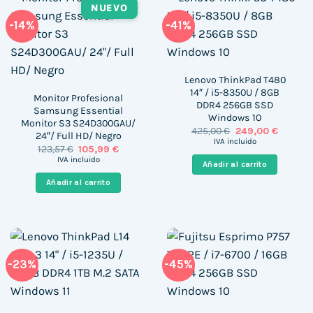
NUEVO
-14%
-41%
Lenovo ThinkPad T480
14″ / i5-8350U / 8GB
Monitor Profesional
DDR4 256GB SSD
Samsung Essential
Windows 10
Monitor S3 S24D300GAU/
El
El
425,00
€
249,00
€
24″/ Full HD/ Negro
precio
precio
IVA incluido
El
El
123,57
€
105,99
€
original
actual
precio
precio
era:
es:
IVA incluido
Añadir al carrito
original
actual
425,00 €.
249,00 
era:
es:
Añadir al carrito
123,57 €.
105,99 €.
-23%
-45%