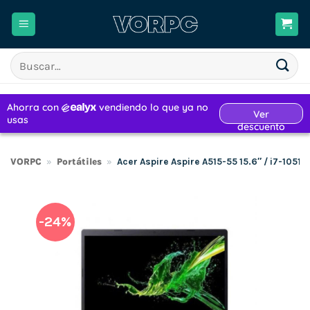
Saltar
al
contenido
Buscar
por:
VORPC
»
Portátiles
»
Acer Aspire Aspire A515-55 15.6″ / i7-105
-24%