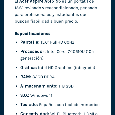
El
Acer Aspire A515-55
es un portátil de
15.6″ revisado y reacondicionado, pensado
para profesionales y estudiantes que
buscan fiabilidad a buen precio.
Especificaciones
Pantalla:
15.6" FullHD 60Hz
Procesador:
Intel Core i7-10510U (10ª
generación)
Gráfica:
Intel HD Graphics (integrada)
RAM:
32GB DDR4
Almacenamiento:
1TB SSD
S.O.:
Windows 11
Teclado:
Español, con teclado numérico
Conectividad:
Wi-Fi, Bluetooth, HDMI o