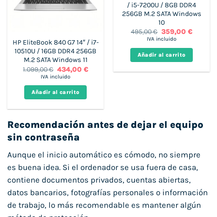
/ i5-7200U / 8GB DDR4
256GB M.2 SATA Windows
10
El
El
495,00
€
359,00
€
precio
precio
IVA incluido
HP EliteBook 840 G7 14″ / i7-
original
actual
10510U / 16GB DDR4 256GB
era:
es:
Añadir al carrito
495,00 €.
359,00 €
M.2 SATA Windows 11
El
El
1.099,00
€
434,00
€
precio
precio
IVA incluido
original
actual
era:
es:
Añadir al carrito
1.099,00 €.
434,00 €.
Recomendación antes de dejar el equipo
sin contraseña
Aunque el inicio automático es cómodo, no siempre
es buena idea. Si el ordenador se usa fuera de casa,
contiene documentos privados, cuentas abiertas,
datos bancarios, fotografías personales o información
de trabajo, lo más recomendable es mantener algún