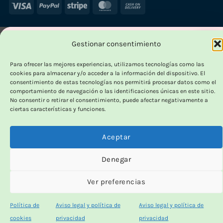
Visa
PayPal
Stripe
MasterCard
Cash
On
Delivery
Gestionar consentimiento
×
-70
%
Para ofrecer las mejores experiencias, utilizamos tecnologías como las
cookies para almacenar y/o acceder a la información del dispositivo. El
HASTA
consentimiento de estas tecnologías nos permitirá procesar datos como el
comportamiento de navegación o las identificaciones únicas en este sitio.
OUTLET VORPC
No consentir o retirar el consentimiento, puede afectar negativamente a
ciertas características y funciones.
Calidad probada,
precios imbatibles
Aceptar
Denegar
Productos
100% funcionales
y con
precio más
bajo!
Ver preferencias
Política de
Aviso legal y política de
Aviso legal y política de
100% funcionales · revisados
cookies
privacidad
privacidad