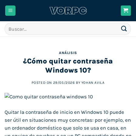
Saltar
al
contenido
Buscar
por:
ANÁLISIS
¿Cómo quitar contraseña
Windows 10?
POSTED ON
29/05/2026
BY
YOHAN AVILA
Quitar la contraseña de inicio en Windows 10 puede
ser útil en situaciones muy concretas: por ejemplo, en
un ordenador doméstico que solo se usa en casa, en
un equipo de pruebas o en un PC compartido donde no