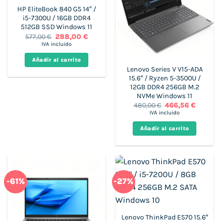
HP EliteBook 840 G5 14″ /
i5-7300U / 16GB DDR4
512GB SSD Windows 11
El
El
577,00
€
288,00
€
precio
precio
IVA incluido
original
actual
era:
es:
Añadir al carrito
577,00 €.
288,00 €.
Lenovo Series V V15-ADA
15.6″ / Ryzen 5-3500U /
12GB DDR4 256GB M.2
NVMe Windows 11
El
El
480,00
€
466,56
€
precio
precio
IVA incluido
original
actual
era:
es:
Añadir al carrito
480,00 €.
466,56 €
-61%
-27%
Lenovo ThinkPad E570 15.6″