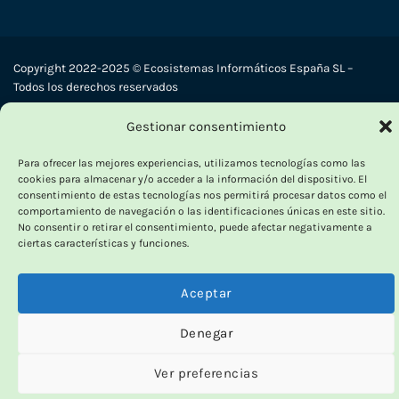
Copyright 2022-2025 © Ecosistemas Informáticos España SL –
Todos los derechos reservados
Gestionar consentimiento
Visa
PayPal
Stripe
MasterCard
Cash
Para ofrecer las mejores experiencias, utilizamos tecnologías como las
On
cookies para almacenar y/o acceder a la información del dispositivo. El
Delivery
consentimiento de estas tecnologías nos permitirá procesar datos como el
comportamiento de navegación o las identificaciones únicas en este sitio.
No consentir o retirar el consentimiento, puede afectar negativamente a
ciertas características y funciones.
Aceptar
Denegar
Ver preferencias