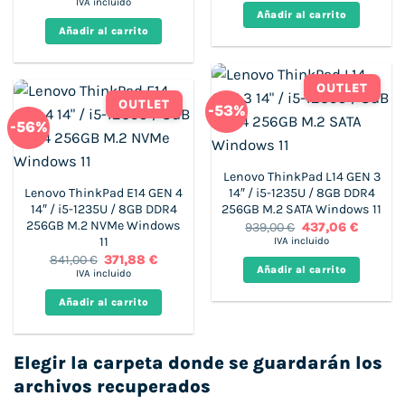
precio
precio
IVA incluido
era:
es:
original
actual
Añadir al carrito
839,00 €.
399,00 €
era:
es:
Añadir al carrito
1.800,00 €.
499,00 €.
OUTLET
OUTLET
-53%
-56%
Lenovo ThinkPad L14 GEN 3
Lenovo ThinkPad E14 GEN 4
14″ / i5-1235U / 8GB DDR4
14″ / i5-1235U / 8GB DDR4
256GB M.2 SATA Windows 11
256GB M.2 NVMe Windows
El
El
939,00
€
437,06
€
precio
precio
11
IVA incluido
original
actual
El
El
841,00
€
371,88
€
era:
es:
precio
precio
Añadir al carrito
IVA incluido
939,00 €.
437,06 €
original
actual
era:
es:
Añadir al carrito
841,00 €.
371,88 €.
Elegir la carpeta donde se guardarán los
archivos recuperados