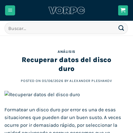
Saltar
al
contenido
Buscar
por:
ANÁLISIS
Recuperar datos del disco
duro
POSTED ON
05/06/2026
BY
ALEXANDER PLESHAKOV
Formatear un disco duro por error es una de esas
situaciones que pueden dar un buen susto. A veces
ocurre por ir demasiado rápido, por seleccionar la
unidad equivocada o porque pensamos que ya