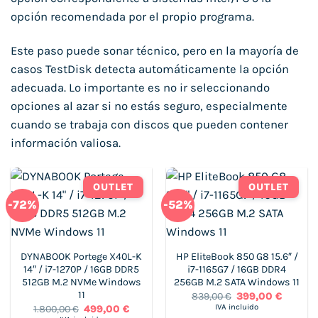
opción recomendada por el propio programa.
Este paso puede sonar técnico, pero en la mayoría de
casos TestDisk detecta automáticamente la opción
adecuada. Lo importante es no ir seleccionando
opciones al azar si no estás seguro, especialmente
cuando se trabaja con discos que pueden contener
información valiosa.
OUTLET
OUTLET
-72%
-52%
DYNABOOK Portege X40L-K
HP EliteBook 850 G8 15.6″ /
14″ / i7-1270P / 16GB DDR5
i7-1165G7 / 16GB DDR4
512GB M.2 NVMe Windows
256GB M.2 SATA Windows 11
11
El
El
839,00
€
399,00
€
precio
precio
El
El
IVA incluido
1.800,00
€
499,00
€
original
actual