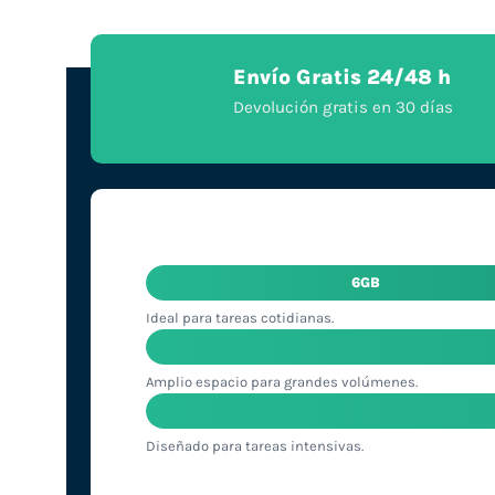
Envío Gratis 24/48 h
Devolución gratis en 30 días
6GB
Ideal para tareas cotidianas.
Amplio espacio para grandes volúmenes.
Diseñado para tareas intensivas.