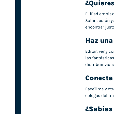
¿Quieres
El iPad empiez
Safari, están 
encontrar just
Haz una 
Editar, ver y 
las fantásticas
distribuir víde
Conecta
FaceTime y otr
colegas del tr
¿Sabías 