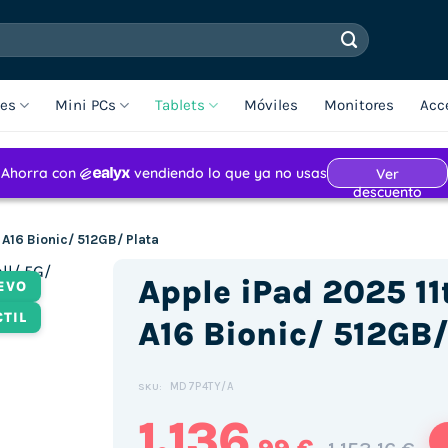
les
Mini PCs
Tablets
Móviles
Monitores
Acc
/ A16 Bionic/ 512GB/ Plata
Apple iPad 2025 11
EVO
CTIL
A16 Bionic/ 512GB/
MD7P4TY/A
SKU:
1.136