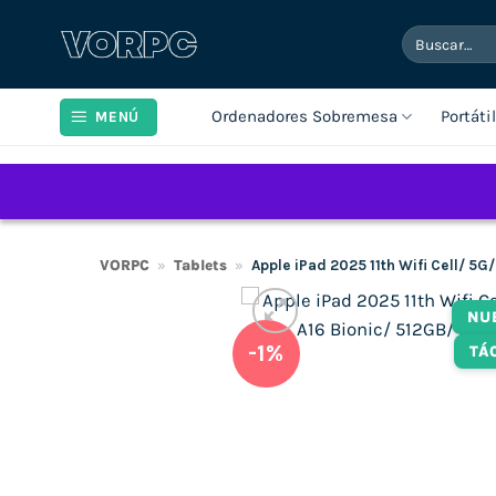
Saltar
Buscar
al
por:
contenido
Ordenadores Sobremesa
Portáti
MENÚ
VORPC
»
Tablets
»
Apple iPad 2025 11th Wifi Cell/ 5G
NU
-1%
TÁ