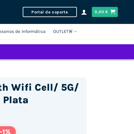
Portal de soporte
0,00
€
esorios de Informática
OUTLET🚨
th Wifi Cell/ 5G/
 Plata
-1%