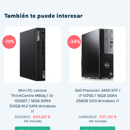
También te puede interesar
-19%
-34%
Mini PC Lenovo
Dell Precision 3450 SFF /
ThinkCentre M80q / i5-
i7-10700 / 16GB DDR4
10500T / 16GB DDR4
256GB SSD Windows 11
512GB M.2 SATA Windows
11
El
El
El
El
520,00
€
420,00
€
1.099,00
€
727,00
€
precio
precio
precio
precio
IVA incluido
IVA incluido
original
actual
original
actual
era:
es:
era:
es: