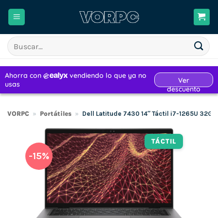
Saltar
al
contenido
Buscar
por:
VORPC
»
Portátiles
»
Dell Latitude 7430 14″ Táctil i7-1265U 32G
TÁCTIL
-15%