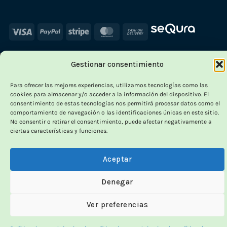
Visa
PayPal
Stripe
MasterCard
Cash
On
Delivery
Gestionar consentimiento
×
-
Para ofrecer las mejores experiencias, utilizamos tecnologías como las
cookies para almacenar y/o acceder a la información del dispositivo. El
consentimiento de estas tecnologías nos permitirá procesar datos como el
comportamiento de navegación o las identificaciones únicas en este sitio.
No consentir o retirar el consentimiento, puede afectar negativamente a
OUTLET VORPC
ciertas características y funciones.
Calidad probada,
Aceptar
precios imbatibles
Denegar
Productos
100% funcionales
y con
precio más
Ver preferencias
bajo!