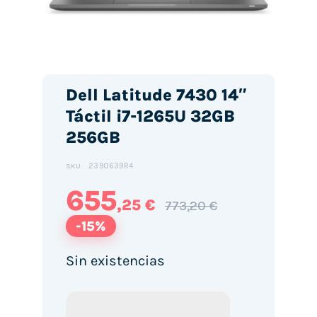
Dell Latitude 7430 14″
Táctil i7-1265U 32GB
256GB
2390639R4
SKU:
655
,25 €
773,20 €
-15%
Sin existencias