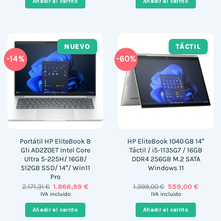
Añadir al carrito
Añadir al carrito
520,00 €.
420,00 €.
1.099,00 €.
727,00 
NUEVO
TÁCTIL
-14%
-60%
Portátil HP EliteBook 8
HP EliteBook 1040 G8 14″
G1i AD2Z0ET Intel Core
Táctil / i5-1135G7 / 16GB
Ultra 5-225H/ 16GB/
DDR4 256GB M.2 SATA
512GB SSD/ 14″/ Win11
Windows 11
Pro
El
El
El
El
2.171,31
€
1.866,99
€
1.399,00
€
559,00
€
precio
precio
precio
precio
IVA incluido
IVA incluido
original
actual
original
actual
era:
es:
era:
es:
Añadir al carrito
Añadir al carrito
2.171,31 €.
1.866,99 €.
1.399,00 €.
559,00 