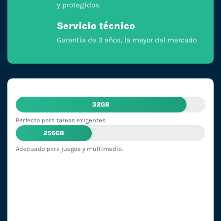
y protegidos.
Servicio técnico
Garantía de 3 años, la mayor del mercado
32GB
Perfecto para tareas exigentes.
256GB
Adecuado para juegos y multimedia.