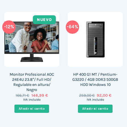
NUEVO
-12%
-64%
Monitor Profesional AOC
HP 400 G1 MT / Pentium-
24E4U 23.8″/ Full HD/
G3220 / 4GB DDR3 500GB
Regulable en altura/
HDD Windows 10
Negro
El
El
El
El
166,71
€
146,99
€
259,00
€
92,00
€
precio
precio
precio
precio
IVA incluido
IVA incluido
original
actual
original
actual
era:
es:
era:
es:
Añadir al carrito
Añadir al carrito
166,71 €.
146,99 €.
259,00 €.
92,00 €.