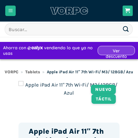
Saltar
al
contenido
Buscar
por:
VORPC
»
Tablets
»
Apple iPad Air 11″ 7th Wi-Fi/ M3/ 128GB/ Azul
NUEVO
TÁCTIL
Apple iPad Air 11″ 7th