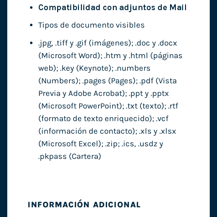
Compatibilidad con adjuntos de Mail
Tipos de documento visibles
.jpg, .tiff y .gif (imágenes); .doc y .docx
(Microsoft Word); .htm y .html (páginas
web); .key (Keynote); .numbers
(Numbers); .pages (Pages); .pdf (Vista
Previa y Adobe Acrobat); .ppt y .pptx
(Microsoft PowerPoint); .txt (texto); .rtf
(formato de texto enriquecido); .vcf
(información de contacto); .xls y .xlsx
(Microsoft Excel); .zip; .ics, .usdz y
.pkpass (Cartera)
INFORMACIÓN ADICIONAL