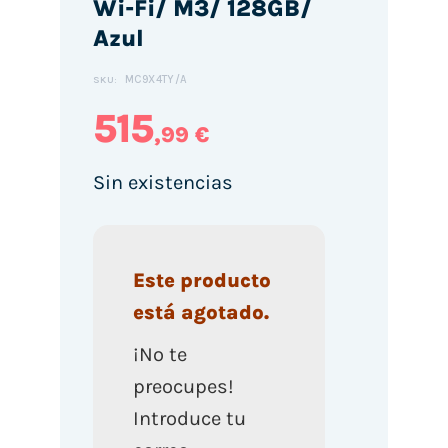
Wi-Fi/ M3/ 128GB/
Azul
MC9X4TY/A
SKU:
515
,99 €
Sin existencias
Este producto
está agotado.
¡No te
preocupes!
Introduce tu