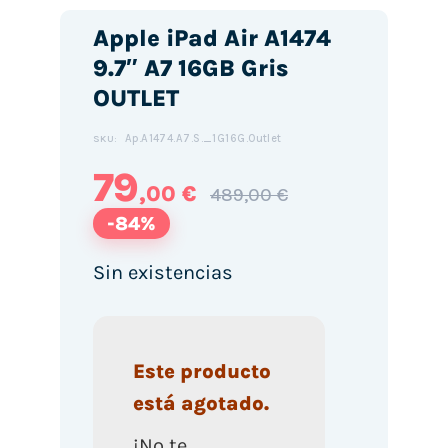
Apple iPad Air A1474
9.7″ A7 16GB Gris
OUTLET
Ap.A1474.A7.S._1G16G.Outlet
SKU:
79
,00 €
489,00 €
-84%
Sin existencias
Este producto
está agotado.
¡No te