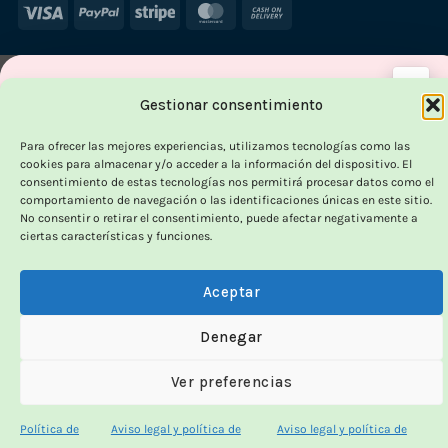
Visa
PayPal
Stripe
MasterCard
Cash
On
Delivery
×
Gestionar consentimiento
-
Para ofrecer las mejores experiencias, utilizamos tecnologías como las
cookies para almacenar y/o acceder a la información del dispositivo. El
consentimiento de estas tecnologías nos permitirá procesar datos como el
OUTLET VORPC
comportamiento de navegación o las identificaciones únicas en este sitio.
No consentir o retirar el consentimiento, puede afectar negativamente a
Calidad probada,
ciertas características y funciones.
precios imbatibles
Aceptar
Denegar
Productos
100% funcionales
y con
precio más
bajo!
Ver preferencias
100% funcionales · revisados
Política de
Aviso legal y política de
Aviso legal y política de