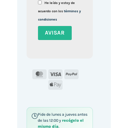
He leído y estoy de
acuerdo con los
términos y
condiciones
MasterCard
Visa
PayPal
Apple
Pay
Pide de lunes a jueves antes
de las 12:00 y
recógelo el
mismo día
.