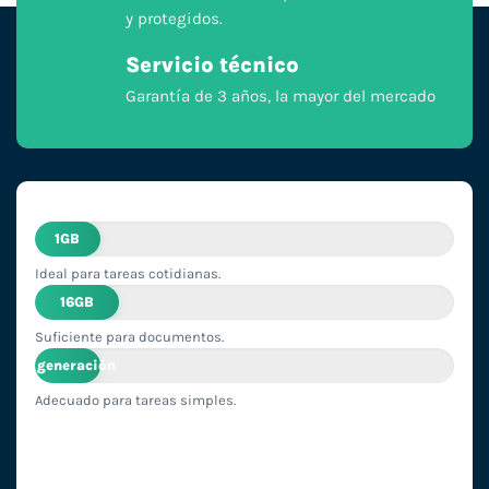
y protegidos.
Servicio técnico
Garantía de 3 años, la mayor del mercado
1GB
Ideal para tareas cotidianas.
16GB
Suficiente para documentos.
1ª generación
Adecuado para tareas simples.