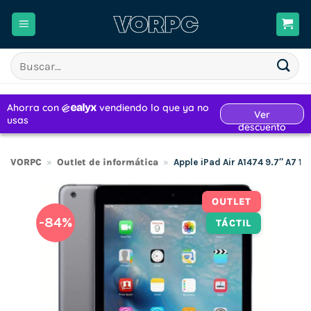
Saltar
al
contenido
Buscar
por:
VORPC
»
Outlet de informática
»
Apple iPad Air A1474 9.7″ A7 1
OUTLET
-84%
TÁCTIL