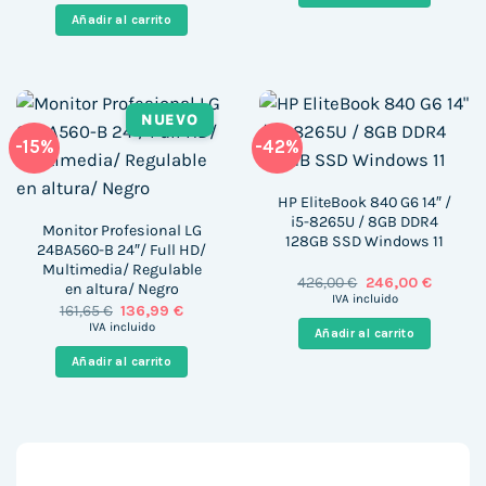
era:
es:
Añadir al carrito
639,00 €.
539,00 €.
NUEVO
-15%
-42%
HP EliteBook 840 G6 14″ /
i5-8265U / 8GB DDR4
Monitor Profesional LG
128GB SSD Windows 11
24BA560-B 24″/ Full HD/
Multimedia/ Regulable
El
El
426,00
€
246,00
€
en altura/ Negro
precio
precio
IVA incluido
El
El
161,65
€
136,99
€
original
actual
precio
precio
era:
es:
IVA incluido
Añadir al carrito
original
actual
426,00 €.
246,00 
era:
es:
Añadir al carrito
161,65 €.
136,99 €.