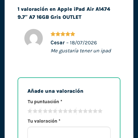
1 valoración en
Apple iPad Air A1474
9.7″ A7 16GB Gris OUTLET
Valorado
Cesar
–
18/07/2026
con
5
de 5
Me gustaría tener un ipad
Añade una valoración
Tu puntuación
*
Tu valoración
*