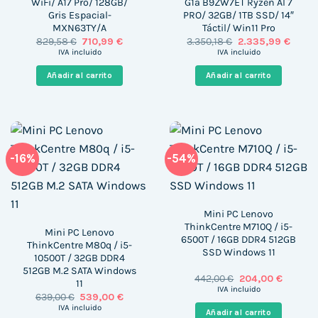
WiFi/ A17 Pro/ 128GB/
G1a B9ZW7ET Ryzen AI 7
Gris Espacial-
PRO/ 32GB/ 1TB SSD/ 14″
MXN63TY/A
Táctil/ Win11 Pro
El
El
El
El
829,58
€
710,99
€
3.350,18
€
2.335,99
€
precio
precio
precio
precio
IVA incluido
IVA incluido
original
actual
original
actua
era:
es:
era:
es:
Añadir al carrito
Añadir al carrito
829,58 €.
710,99 €.
3.350,18 €.
2.335,
-16%
-54%
Mini PC Lenovo
ThinkCentre M710Q / i5-
Mini PC Lenovo
6500T / 16GB DDR4 512GB
ThinkCentre M80q / i5-
SSD Windows 11
10500T / 32GB DDR4
512GB M.2 SATA Windows
El
El
442,00
€
204,00
€
11
precio
precio
IVA incluido
El
El
639,00
€
539,00
€
original
actual
precio
precio
era:
es:
IVA incluido
Añadir al carrito
original
actual
442,00 €.
204,00 