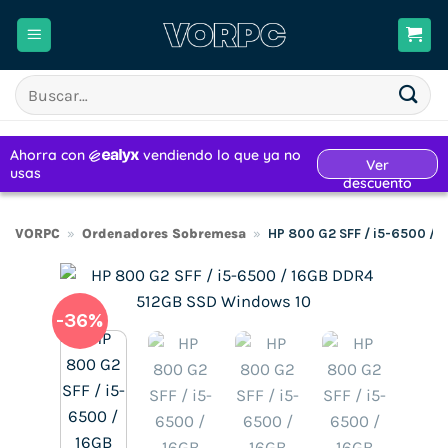
Saltar
al
contenido
Buscar
por:
VORPC
»
Ordenadores Sobremesa
»
HP 800 G2 SFF / i5-6500 /
-36%