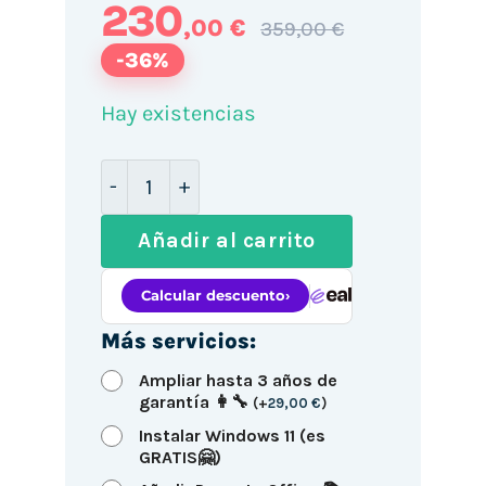
230
,00 €
359,00 €
-36%
Hay existencias
HP 800 G2 SFF / i5-6500 / 16GB DDR4 5
Añadir al carrito
Más servicios:
Ampliar hasta 3 años de
garantía 👩‍🔧
(
+
29,00
€
)
Instalar Windows 11 (es
GRATIS🤗)