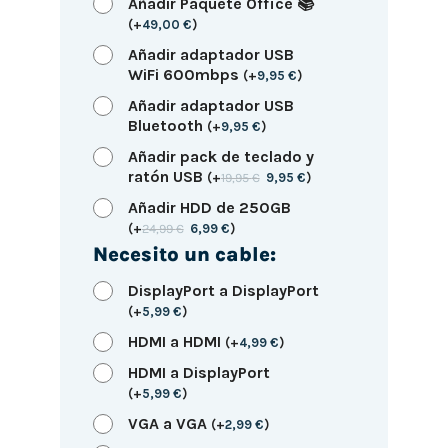
Añadir Paquete Office 📚
(
+
49,00
€
)
Añadir adaptador USB
WiFi 600mbps
(
+
9,95
€
)
Añadir adaptador USB
Bluetooth
(
+
9,95
€
)
Añadir pack de teclado y
ratón USB
(
+
19,95
€
9,95
€
)
Añadir HDD de 250GB
(
+
24,99
€
6,99
€
)
Necesito un cable:
DisplayPort a DisplayPort
(
+
5,99
€
)
HDMI a HDMI
(
+
4,99
€
)
HDMI a DisplayPort
(
+
5,99
€
)
VGA a VGA
(
+
2,99
€
)