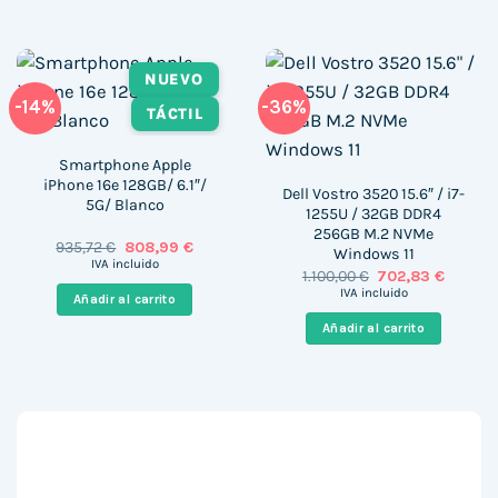
NUEVO
-14%
-36%
TÁCTIL
Smartphone Apple
iPhone 16e 128GB/ 6.1″/
Dell Vostro 3520 15.6″ / i7-
5G/ Blanco
1255U / 32GB DDR4
256GB M.2 NVMe
El
El
935,72
€
808,99
€
Windows 11
precio
precio
IVA incluido
El
El
1.100,00
€
702,83
€
original
actual
precio
precio
era:
es:
IVA incluido
Añadir al carrito
original
actual
935,72 €.
808,99 €.
era:
es:
Añadir al carrito
1.100,00 €.
702,83 