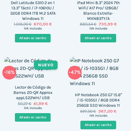
Dell Latitude 5310 2 en 1
iPad Mini 8.3″ 2024 7th
13.3″ Táctil / i7-10610U /
WiFi/ A17 Pro/ 128GB/
32GB DDR4 1TB M.2 SATA
Blanco Estrella-
Windows 11
MXN83TY/A
El
El
El
El
1.018,00
€
670,00
€
880,54
€
735,99
€
precio
precio
precio
precio
IVA incluido
IVA incluido
original
actual
original
actual
era:
es:
era:
es:
Añadir al carrito
Añadir al carrito
1.018,00 €.
670,00 €.
880,54 €.
735,99 
NUEVO
-16%
-47%
Lector de Código de
Barras 2D-QR Approx
HP Notebook 250 G7 15.6″
appLS22WH/ USB
/ i5-1035G1 / 8GB DDR4
El
El
50,27
€
41,99
€
256GB SSD Windows 11
precio
precio
IVA incluido
El
El
697,00
€
367,00
€
original
actual
precio
precio
era:
es:
IVA incluido
Añadir al carrito
original
actual
50,27 €.
41,99 €.
era:
es:
Añadir al carrito
697,00 €.
367,00 €