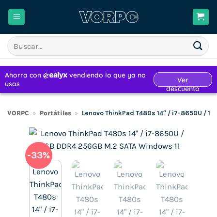
Saltar
al
contenido
Buscar
por:
VORPC
»
Portátiles
»
Lenovo ThinkPad T480s 14″ / i7-8650U / 1
-33%