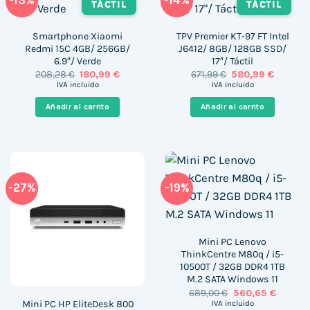
-13%
-14%
TÁCTIL
TÁCTIL
Smartphone Xiaomi
TPV Premier KT-97 FT Intel
Redmi 15C 4GB/ 256GB/
J6412/ 8GB/ 128GB SSD/
6.9″/ Verde
17″/ Táctil
El
El
El
El
208,28
€
180,99
€
671,99
€
580,99
€
precio
precio
precio
precio
IVA incluido
IVA incluido
original
actual
original
actual
era:
es:
era:
es:
Añadir al carrito
Añadir al carrito
208,28 €.
180,99 €.
671,99 €.
580,99 €
-27%
-19%
Mini PC Lenovo
ThinkCentre M80q / i5-
10500T / 32GB DDR4 1TB
M.2 SATA Windows 11
El
El
689,00
€
560,65
€
precio
precio
Mini PC HP EliteDesk 800
IVA incluido