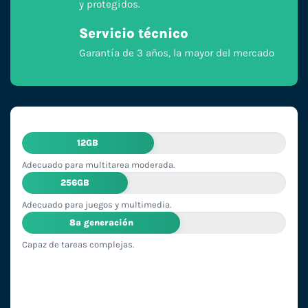
y protegidos.
Servicio técnico
Garantía de 3 años, la mayor del mercado
12GB
Adecuado para multitarea moderada.
256GB
Adecuado para juegos y multimedia.
8ª generación
Capaz de tareas complejas.