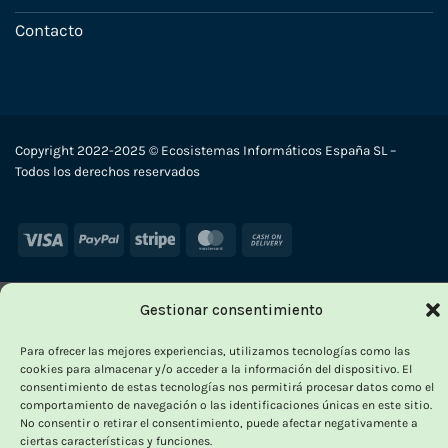
Contacto
Copyright 2022-2025 © Ecosistemas Informáticos España SL –
Todos los derechos reservados
Visa
PayPal
Stripe
MasterCard
Cash
On
Delivery
Gestionar consentimiento
Para ofrecer las mejores experiencias, utilizamos tecnologías como las
cookies para almacenar y/o acceder a la información del dispositivo. El
consentimiento de estas tecnologías nos permitirá procesar datos como el
comportamiento de navegación o las identificaciones únicas en este sitio.
No consentir o retirar el consentimiento, puede afectar negativamente a
ciertas características y funciones.