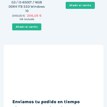
original
actual
G3 / i5-6500T / 16GB
era:
es:
Añadir al carrito
DDR4 1TB SSD Windows
689,00 €.
560,65 
10
El
El
349,00
€
256,05
€
precio
precio
IVA incluido
original
actual
era:
es:
Añadir al carrito
349,00 €.
256,05 €.
Enviamos tu pedido en tiempo