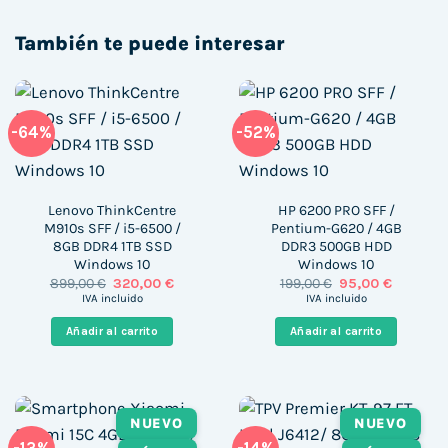
También te puede interesar
-64%
-52%
Lenovo ThinkCentre
HP 6200 PRO SFF /
M910s SFF / i5-6500 /
Pentium-G620 / 4GB
8GB DDR4 1TB SSD
DDR3 500GB HDD
Windows 10
Windows 10
El
El
El
El
899,00
€
320,00
€
199,00
€
95,00
€
precio
precio
precio
precio
IVA incluido
IVA incluido
original
actual
original
actual
era:
es:
era:
es:
Añadir al carrito
Añadir al carrito
899,00 €.
320,00 €.
199,00 €.
95,00 €.
NUEVO
NUEVO