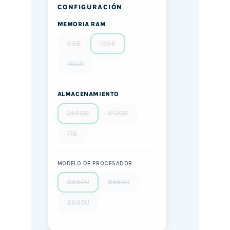
CONFIGURACIÓN
MEMORIA RAM
8GB
12GB
16GB
ALMACENAMIENTO
256GB
512GB
1TB
MODELO DE PROCESADOR
8650U
8550U
8665U