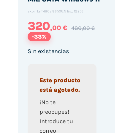
Le.T480s.8650U.N.Es_12256
SKU:
320
,00 €
480,00 €
-33%
Sin existencias
Este producto
está agotado.
¡No te
preocupes!
Introduce tu
correo