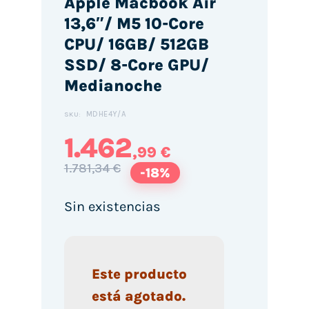
Apple Macbook Air
13,6″/ M5 10-Core
CPU/ 16GB/ 512GB
SSD/ 8-Core GPU/
Medianoche
MDHE4Y/A
SKU:
1.462
,99 €
1.781,34 €
-18%
Sin existencias
Este producto
está agotado.