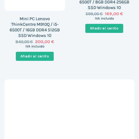
6500T / 8GB DDR4 256GB
SSD Windows 10
El
El
599,00
€
169,00
€
precio
precio
Mini PC Lenovo
IVA incluido
original
actual
ThinkCentre M910Q / i5-
era:
es:
Añadir al carrito
6500T / 16GB DDR4 512GB
599,00 €.
169,00 €
SSD Windows 10
El
El
840,00
€
200,00
€
precio
precio
IVA incluido
original
actual
era:
es:
Añadir al carrito
840,00 €.
200,00 €.