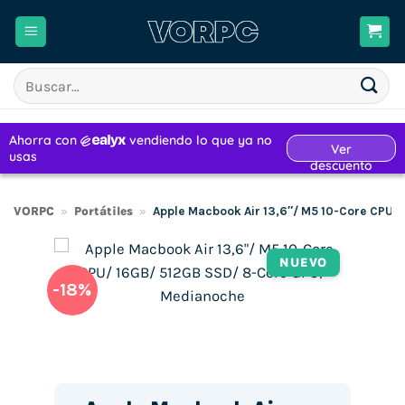
Saltar
al
contenido
Buscar
por:
VORPC
»
Portátiles
»
Apple Macbook Air 13,6″/ M5 10-Core CPU
NUEVO
-18%