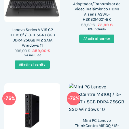
Adaptador/Transmisor de
vídeo inalámbrico HDMI
Aisens ASWL-
H2K30M001-BK
El
El
88,52
€
73,99
€
precio
precio
Lenovo Series V V15 G2
IVA incluido
original
actual
ITL 15.6″ / i3-1115G4 / 8GB
era:
es:
Añadir al carrito
DDR4 256GB M.2 SATA
88,52 €.
73,99 €.
Windows 11
El
El
999,00
€
359,00
€
precio
precio
IVA incluido
original
actual
era:
es:
Añadir al carrito
999,00 €.
359,00 €.
-76%
-72%
Mini PC Lenovo
ThinkCentre M910Q / i5-