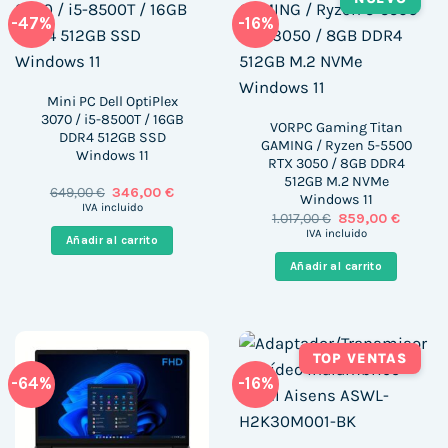
-47%
-16%
Mini PC Dell OptiPlex
3070 / i5-8500T / 16GB
VORPC Gaming Titan
DDR4 512GB SSD
GAMING / Ryzen 5-5500
Windows 11
RTX 3050 / 8GB DDR4
512GB M.2 NVMe
El
El
649,00
€
346,00
€
Windows 11
precio
precio
IVA incluido
El
El
1.017,00
€
859,00
€
original
actual
precio
precio
era:
es:
IVA incluido
Añadir al carrito
original
actual
649,00 €.
346,00 €.
era:
es:
Añadir al carrito
1.017,00 €.
859,00 
TOP VENTAS
-64%
-16%