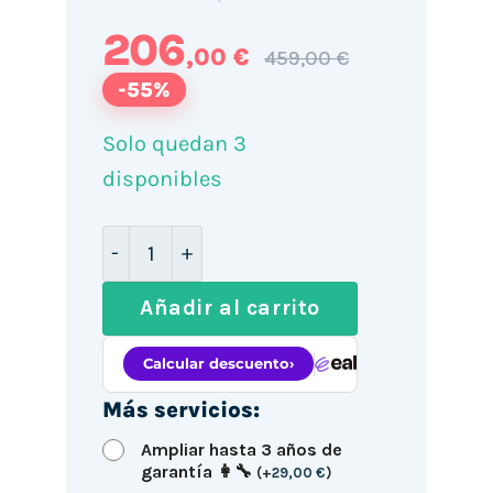
206
,00 €
459,00 €
-55%
Solo quedan 3
disponibles
Mini PC Lenovo M910Q / i7-6700T / 8G
Añadir al carrito
Más servicios:
Ampliar hasta 3 años de
garantía 👩‍🔧
(
+
29,00
€
)