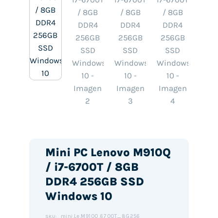
Mini PC Lenovo M910Q
/ i7-6700T / 8GB
DDR4 256GB SSD
Windows 10
mini.Le.M910Q.6700T_8G256
SKU: