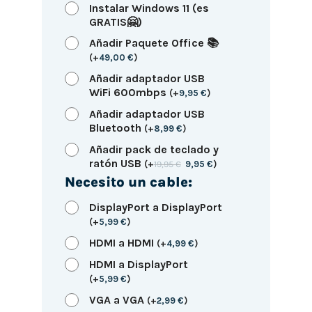
Instalar Windows 11 (es
GRATIS🤗)
Añadir Paquete Office 📚
(
+
49,00
€
)
Añadir adaptador USB
WiFi 600mbps
(
+
9,95
€
)
Añadir adaptador USB
Bluetooth
(
+
8,99
€
)
Añadir pack de teclado y
ratón USB
(
+
19,95
€
9,95
€
)
Necesito un cable:
DisplayPort a DisplayPort
(
+
5,99
€
)
HDMI a HDMI
(
+
4,99
€
)
HDMI a DisplayPort
(
+
5,99
€
)
VGA a VGA
(
+
2,99
€
)