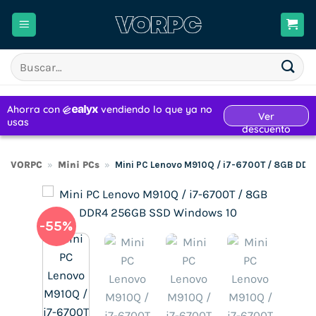
Saltar
al
contenido
Buscar
por:
VORPC
»
Mini PCs
»
Mini PC Lenovo M910Q / i7-6700T / 8GB DD
-55%