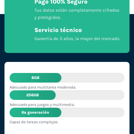
Pago 100% Seguro
Tus datos están completamente cifrados
y protegidos.
Servicio técnico
Garantía de 3 años, la mayor del mercado
8GB
Adecuado para multitarea moderada.
256GB
Adecuado para juegos y multimedia.
6ª generación
Capaz de tareas complejas.