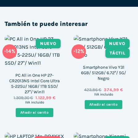
También te puede interesar
NUEVO
NUEVO
-14%
-12%
TÁCTIL
Smartphone Vivo Y31
6GB/ 512GB/ 6.72″/ 5G/
PC All in One HP 27-
Negro
CR2013NS Intel Core Ultra
5-225U/ 16GB/ 1TB SSD/
El
El
423,86
€
374,99
€
27″/ Win11
precio
precio
IVA incluido
El
El
1.309,30
€
1.122,99
€
original
actual
precio
precio
era:
es:
IVA incluido
Añadir al carrito
original
actual
423,86 €.
374,99 
era:
es:
Añadir al carrito
1.309,30 €.
1.122,99 €.