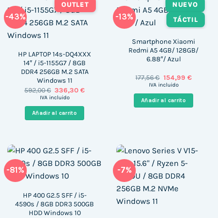
OUTLET
NUEVO
-43%
-13%
TÁCTIL
Smartphone Xiaomi
Redmi A5 4GB/ 128GB/
HP LAPTOP 14s-DQ4XXX
6.88″/ Azul
14″ / i5-1155G7 / 8GB
DDR4 256GB M.2 SATA
El
El
177,56
€
154,99
€
Windows 11
precio
precio
IVA incluido
El
El
592,00
€
336,30
€
original
actual
precio
precio
era:
es:
IVA incluido
Añadir al carrito
original
actual
177,56 €.
154,99 €.
era:
es:
Añadir al carrito
592,00 €.
336,30 €.
-81%
-7%
HP 400 G2.5 SFF / i5-
4590s / 8GB DDR3 500GB
HDD Windows 10