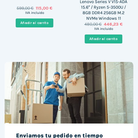
Lenovo Series V V15-ADA
15.6″ / Ryzen 5-3500U /
El
El
599,00
€
115,00
€
precio
precio
8GB DDR4 256GB M.2
IVA incluido
original
actual
NVMe Windows 11
era:
es:
Añadir al carrito
El
El
480,00
€
446,23
€
599,00 €.
115,00 €.
precio
precio
IVA incluido
original
actual
era:
es:
Añadir al carrito
480,00 €.
446,23 
Enviamos tu pedido en tiempo