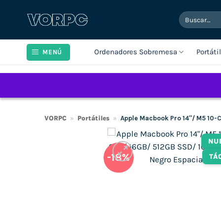
Saltar
Buscar
al
por:
contenido
Ordenadores Sobremesa
Portáti
MENÚ
VORPC
»
Portátiles
»
Apple Macbook Pro 14″/ M5 10-
NU
-18%
TÁ