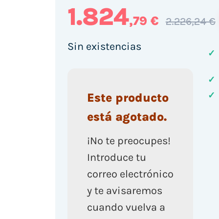
1.824
,79 €
2.226,24 €
Sin existencias
✓
✓
✓
Este producto
está agotado.
¡No te preocupes!
Introduce tu
correo electrónico
y te avisaremos
cuando vuelva a