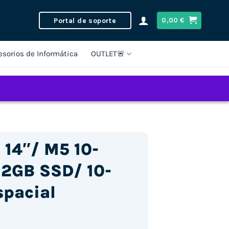
Portal de soporte
0,00
€
esorios de Informática
OUTLET🚨
 14″/ M5 10-
12GB SSD/ 10-
spacial