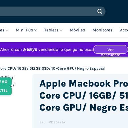
les
Mini PCs
Tablets
Móviles
Monitores
Acc
Core CPU/ 16GB/ 512GB SSD/ 10-Core GPU/ Negro Espacial
Apple Macbook Pro
EVO
CTIL
Core CPU/ 16GB/ 5
Core GPU/ Negro E
MDE04Y/A
SKU: