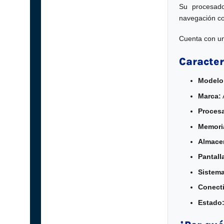
Su procesa
navegación co
Cuenta con un
Caracter
Modelo
Marca:
Proces
Memori
Almace
Pantall
Sistema
Conecti
Estado