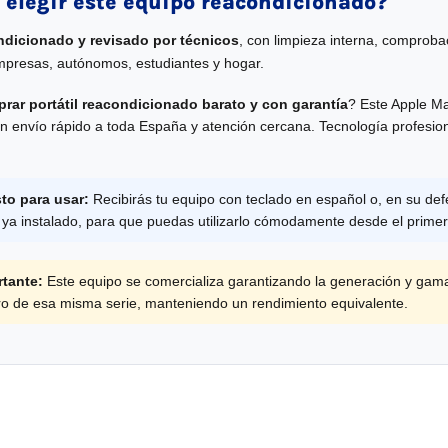
 elegir este equipo reacondicionado?
ndicionado y revisado por técnicos
, con limpieza interna, comprobac
mpresas, autónomos, estudiantes y hogar.
rar portátil reacondicionado barato y con garantía
? Este Apple Ma
n envío rápido a toda España y atención cercana. Tecnología profesion
sto para usar:
Recibirás tu equipo con teclado en español o, en su def
 ya instalado, para que puedas utilizarlo cómodamente desde el prim
tante:
Este equipo se comercializa garantizando la generación y gam
tro de esa misma serie, manteniendo un rendimiento equivalente.