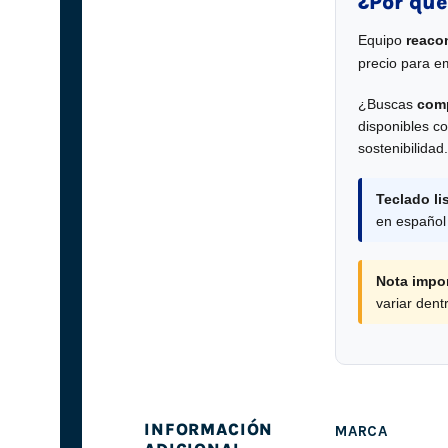
¿Por qué
Equipo
reaco
precio para e
¿Buscas
comp
disponibles co
sostenibilidad.
Teclado li
en español
Nota impor
variar den
INFORMACIÓN
MARCA