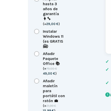
hasta 3
años de
garantía
👩‍🔧
(
+
29,00
€
)
Instalar
Windows 11
(es GRATIS
🤗)
Añadir
Paquete
✓
Office 📚
(
+
79,00
€
✓
49,00
€
)
Añadir
✓
maletín
para
i
portátil con
ratón 💼
(
+
21,99
€
15,99
€
)