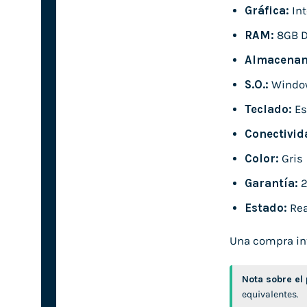
Gráfica:
Int
RAM:
8GB 
Almacenam
S.O.:
Window
Teclado:
Es
Conectivid
Color:
Gris
Garantía:
2
Estado:
Rea
Una compra inte
Nota sobre el
equivalentes.