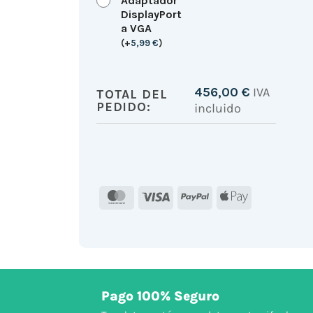
Adaptador
DisplayPort
a VGA
(
+
5,99
€
)
456,00
€
IVA
TOTAL DEL
PEDIDO:
incluido
MasterCard
Visa
PayPal
Apple
Pay
Pago 100% Seguro