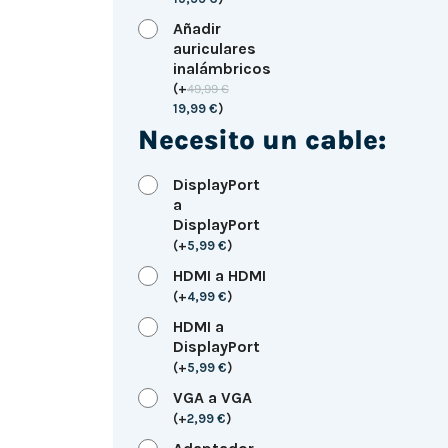
Añadir
auriculares
inalámbricos
(
+
49,99
€
19,99
€
)
Necesito un cable:
DisplayPort
a
DisplayPort
(
+
5,99
€
)
HDMI a HDMI
(
+
4,99
€
)
HDMI a
DisplayPort
(
+
5,99
€
)
VGA a VGA
(
+
2,99
€
)