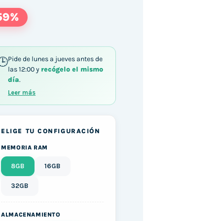
59%
Pide de lunes a jueves antes de
las 12:00 y
recógelo el mismo
día
.
510U / 8GB DDR4 512GB M.2 SATA Windows 11 cant
Leer más
ELIGE TU CONFIGURACIÓN
MEMORIA RAM
8GB
16GB
32GB
ALMACENAMIENTO