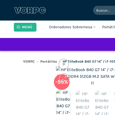
Saltar
Buscar
al
por:
contenido
Ordenadores Sobremesa
Portáti
MENÚ
VORPC
»
Portátiles
»
HP EliteBook 840 G7 14″ / i7-1
-59%