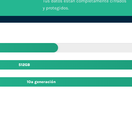
Tus datos están completamente cifrados
y protegidos.
512GB
10ª generación