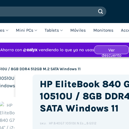
les
Mini PCs
Tablets
Móviles
Monitores
Acc
0510U / 8GB DDR4 512GB M.2 SATA Windows 11
HP EliteBook 840 G7
10510U / 8GB DDR4
SATA Windows 11
Haz clic para aceptar cookies de
marketing y permitir este
contenido (Translation error)
HP.840G7.10510U.N.Es_8G512
SKU: