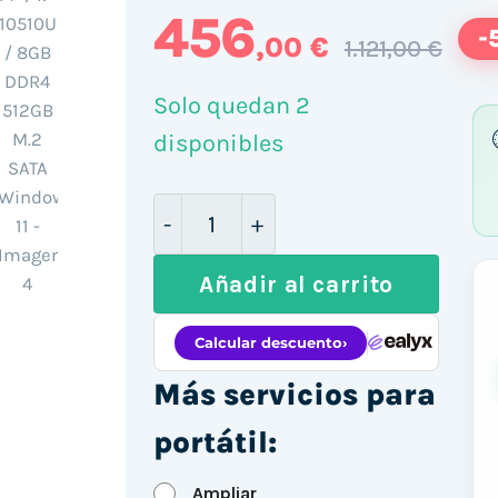
456
-
,00 €
1.121,00 €
Solo quedan 2
disponibles
HP EliteBook 840 G7 14" / i7-10
Añadir al carrito
Más servicios para
portátil:
Ampliar