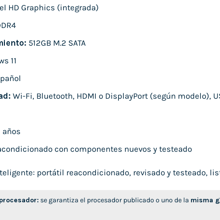
el HD Graphics (integrada)
DDR4
iento:
512GB M.2 SATA
s 11
pañol
ad:
Wi-Fi, Bluetooth, HDMI o DisplayPort (según modelo), U
 años
condicionado con componentes nuevos y testeado
ligente: portátil reacondicionado, revisado y testeado, list
 procesador:
se garantiza el procesador publicado o uno de la
misma ge