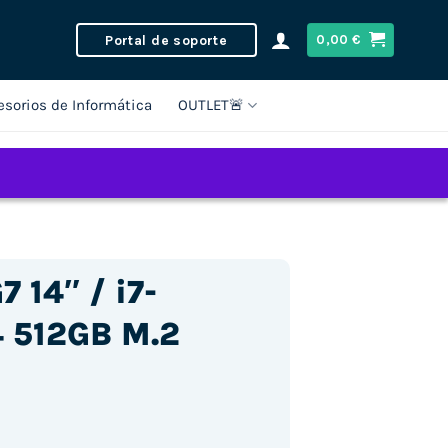
Portal de soporte
0,00
€
esorios de Informática
OUTLET🚨
 14″ / i7-
 512GB M.2