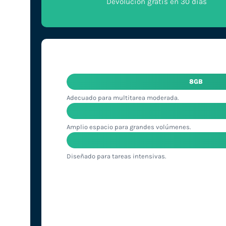
Devolución gratis en 30 días
8GB
Adecuado para multitarea moderada.
Amplio espacio para grandes volúmenes.
Diseñado para tareas intensivas.