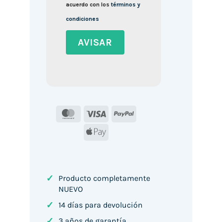
acuerdo con los
términos y
condiciones
MasterCard
Visa
PayPal
Apple
Pay
✓
Producto completamente
NUEVO
✓
14 días para devolución
✓
3 años de garantía