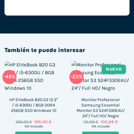
También te puede interesar
NUEVO
-46%
-23%
HP EliteBook 820 G3 12.3″
Monitor Profesional
/ i5-6300U / 8GB DDR4
Samsung Essential
256GB SSD Windows 10
Monitor S3 S24F330EAU/
24″/ Full HD/ Negro
El
El
El
El
366,00
€
199,00
€
131,88
€
100,99
€
precio
precio
precio
precio
IVA incluido
IVA incluido
original
actual
original
actual