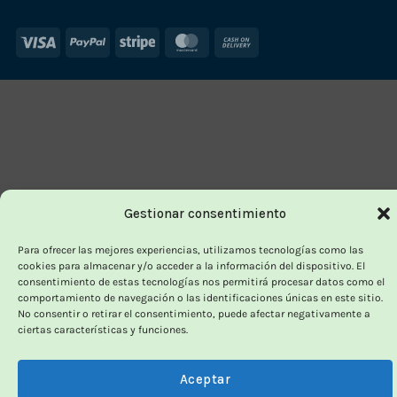
Visa
PayPal
Stripe
MasterCard
Cash
On
Delivery
Gestionar consentimiento
Para ofrecer las mejores experiencias, utilizamos tecnologías como las
cookies para almacenar y/o acceder a la información del dispositivo. El
consentimiento de estas tecnologías nos permitirá procesar datos como el
comportamiento de navegación o las identificaciones únicas en este sitio.
No consentir o retirar el consentimiento, puede afectar negativamente a
ciertas características y funciones.
Aceptar