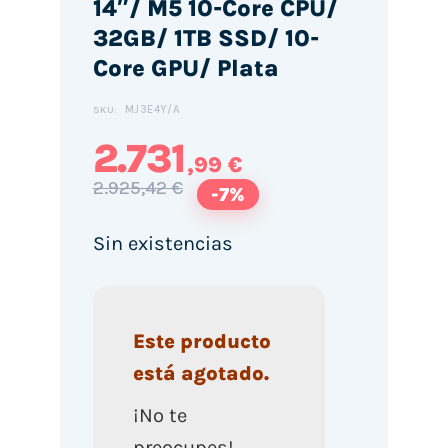
14″/ M5 10-Core CPU/
32GB/ 1TB SSD/ 10-
Core GPU/ Plata
MJ3E4Y/A
SKU:
2.731
,99 €
2.925,42 €
-7%
Sin existencias
Este producto
está agotado.
¡No te
preocupes!