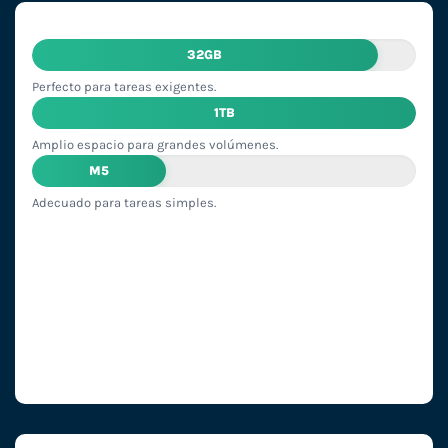
32GB
Perfecto para tareas exigentes.
1TB
Amplio espacio para grandes volúmenes.
M5
Adecuado para tareas simples.