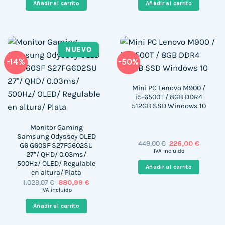
era:
es:
era:
es:
Añadir al carrito
Añadir al carrito
366,00 €.
199,00 €.
131,88 €.
100,99 €
NUEVO
-14%
-50%
Mini PC Lenovo M900 /
i5-6500T / 8GB DDR4
512GB SSD Windows 10
Monitor Gaming
Samsung Odyssey OLED
El
El
449,00
€
226,00
€
G6 G60SF S27FG602SU
precio
precio
IVA incluido
27″/ QHD/ 0.03ms/
original
actual
500Hz/ OLED/ Regulable
era:
es:
Añadir al carrito
449,00 €.
226,00 €
en altura/ Plata
El
El
1.029,07
€
880,99
€
precio
precio
IVA incluido
original
actual
era:
es:
Añadir al carrito
1.029,07 €.
880,99 €.