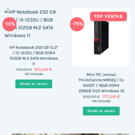
TOP VENTAS
-16%
-79%
HP Notebook 250 G9 15.3″
/ i5-1235U / 8GB DDR4
512GB M.2 SATA Windows
11
El
El
730,00
€
610,00
€
precio
precio
Mini PC Lenovo
IVA incluido
original
actual
ThinkCentre M910Q / i5-
era:
es:
Añadir al carrito
6500T / 16GB DDR4
730,00 €.
610,00 €.
256GB SSD Windows 10
El
El
830,00
€
177,00
€
precio
precio
IVA incluido
original
actual
era:
es:
Añadir al carrito
830,00 €.
177,00 €