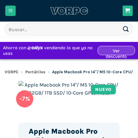
Saltar
al
contenido
Buscar
por:
VORPC
»
Portátiles
»
Apple Macbook Pro 14″/ M5 10-Core CPU/ 3
NUEVO
-7%
Apple Macbook Pro