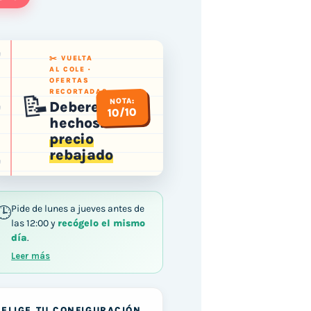
✂️ VUELTA
AL COLE ·
OFERTAS
RECORTADAS
📝
NOTA:
Deberes
10/10
hechos:
precio
rebajado
Pide de lunes a jueves antes de
las 12:00 y
recógelo el mismo
día
.
Leer más
ELIGE TU CONFIGURACIÓN