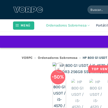
Saltar
Buscar
al
por:
contenido
Ordenadores Sobremesa
Portáti
MENÚ
VORPC
»
Ordenadores Sobremesa
»
HP 800 G1 USDT
TOP VEN
-50%