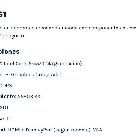
G1
s un sobremesa reacondicionado con componentes nuevos y 
ño negocio.
ciones
:
Intel Core i5-4570 (4ª generación)
el HD Graphics (integrada)
 DDR3
iento:
256GB SSD
SDT
ws 10
ad:
HDMI o DisplayPort (según modelo), VGA