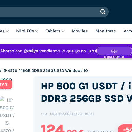
les
Mini PCs
Tablets
Móviles
Monitores
Acc
 / i5-4570 / 16GB DDR3 256GB SSD Windows 10
HP 800 G1 USDT / 
TAS
DDR3 256GB SSD W
USD.HP.800G1.4570_16256
SKU:
124
-5