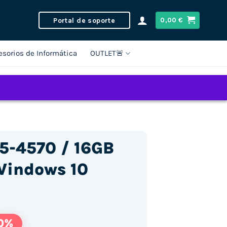
Portal de soporte
0,00
€
esorios de Informática
OUTLET🚨
i5-4570 / 16GB
indows 10
0%