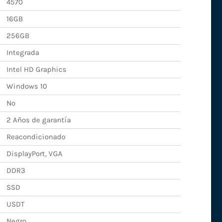
4570
16GB
256GB
Integrada
Intel HD Graphics
Windows 10
No
2 Años de garantía
Reacondicionado
DisplayPort, VGA
DDR3
SSD
USDT
Negro