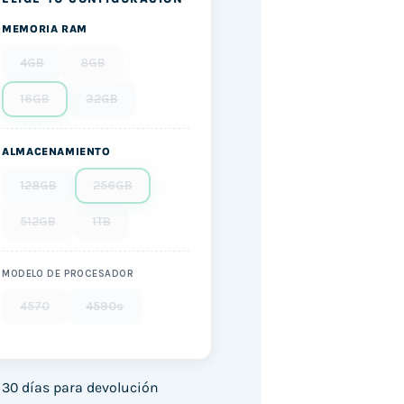
MEMORIA RAM
4GB
8GB
16GB
32GB
ALMACENAMIENTO
128GB
256GB
512GB
1TB
MODELO DE PROCESADOR
4570
4590s
30 días para devolución