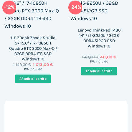
-12%
-24%
Lenovo ThinkPad T480
14″ / i5-8250U / 32GB
HP ZBook Zbook Studio
DDR4 512GB SSD
G7 15.6″ / i7-10850H
Windows 10
Quadro RTX 3000 Max-Q /
32GB DDR4 1TB SSD
El
El
543,00
€
411,00
€
Windows 10
precio
precio
IVA incluido
El
El
1.149,00
€
1.013,00
€
original
actual
precio
precio
era:
es:
IVA incluido
Añadir al carrito
original
actual
543,00 €.
411,00 €.
era:
es:
Añadir al carrito
1.149,00 €.
1.013,00 €.