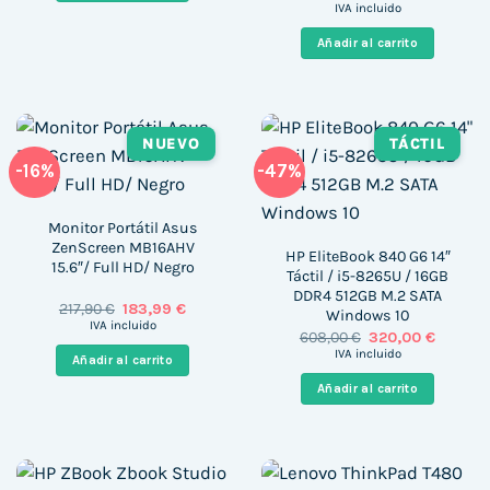
precio
precio
IVA incluido
original
actual
era:
es:
Añadir al carrito
1.254,00 €.
1.014,0
NUEVO
TÁCTIL
-16%
-47%
Monitor Portátil Asus
ZenScreen MB16AHV
HP EliteBook 840 G6 14″
15.6″/ Full HD/ Negro
Táctil / i5-8265U / 16GB
DDR4 512GB M.2 SATA
El
El
217,90
€
183,99
€
Windows 10
precio
precio
IVA incluido
El
El
608,00
€
320,00
€
original
actual
precio
precio
era:
es:
IVA incluido
Añadir al carrito
original
actual
217,90 €.
183,99 €.
era:
es:
Añadir al carrito
608,00 €.
320,00 