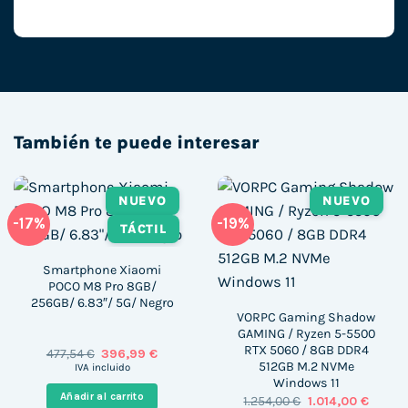
También te puede interesar
NUEVO
NUEVO
-17%
-19%
TÁCTIL
Smartphone Xiaomi
POCO M8 Pro 8GB/
256GB/ 6.83″/ 5G/ Negro
VORPC Gaming Shadow
GAMING / Ryzen 5-5500
RTX 5060 / 8GB DDR4
El
El
477,54
€
396,99
€
precio
precio
512GB M.2 NVMe
IVA incluido
original
actual
Windows 11
era:
es:
Añadir al carrito
El
El
1.254,00
€
1.014,00
€
477,54 €.
396,99 €.