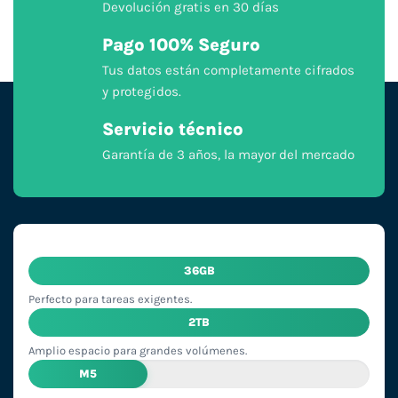
Devolución gratis en 30 días
Pago 100% Seguro
Tus datos están completamente cifrados
y protegidos.
Servicio técnico
Garantía de 3 años, la mayor del mercado
36GB
Perfecto para tareas exigentes.
2TB
Amplio espacio para grandes volúmenes.
M5