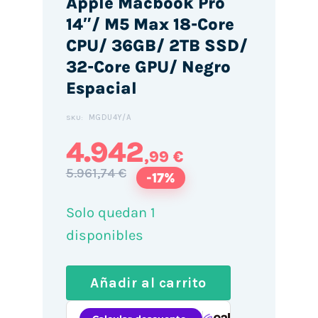
Apple Macbook Pro
14″/ M5 Max 18-Core
CPU/ 36GB/ 2TB SSD/
32-Core GPU/ Negro
Espacial
MGDU4Y/A
SKU:
4.942
,99 €
5.961,74 €
-17%
Solo quedan 1
disponibles
Añadir al carrito