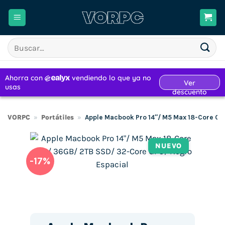
Saltar
al
contenido
Buscar
por:
VORPC
»
Portátiles
»
Apple Macbook Pro 14″/ M5 Max 18-Core C
NUEVO
-17%