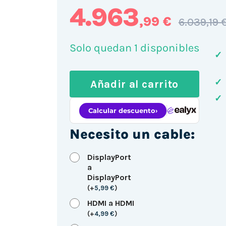
4.963
,99 €
6.039,19 
Solo quedan 1 disponibles
✓
✓
Añadir al carrito
✓
Necesito un cable:
DisplayPort
a
DisplayPort
(
+
5,99
€
)
HDMI a HDMI
(
+
4,99
€
)