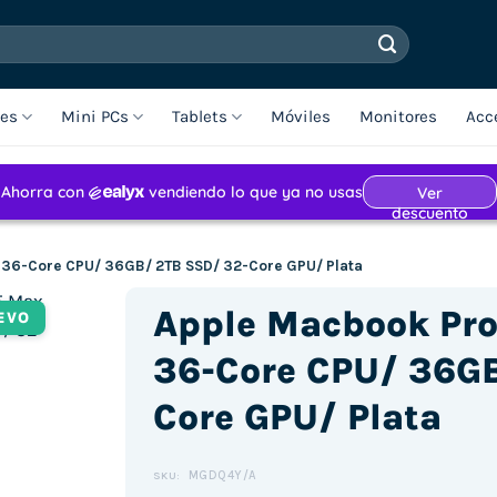
les
Mini PCs
Tablets
Móviles
Monitores
Acc
 36-Core CPU/ 36GB/ 2TB SSD/ 32-Core GPU/ Plata
Apple Macbook Pro
EVO
36-Core CPU/ 36GB
Core GPU/ Plata
MGDQ4Y/A
SKU: