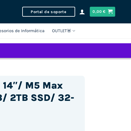
Portal de soporte
0,00
€
esorios de Informática
OUTLET🚨
 14″/ M5 Max
/ 2TB SSD/ 32-