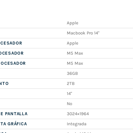
Apple
Macbook Pro 14"
OCESADOR
Apple
ROCESADOR
M5 Max
ROCESADOR
M5 Max
36GB
NTO
2TB
14"
No
E PANTALLA
3024×1964
ETA GRÁFICA
Integrada