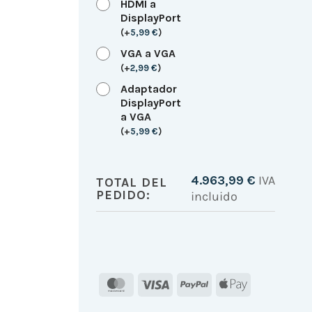
HDMI a
DisplayPort
(
+
5,99
€
)
VGA a VGA
(
+
2,99
€
)
Adaptador
DisplayPort
a VGA
(
+
5,99
€
)
4.963,99
€
IVA
TOTAL DEL
PEDIDO:
incluido
MasterCard
Visa
PayPal
Apple
Pay