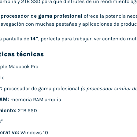
plia y 2TB SSD para que disfrutes de un rendimiento ágil e
r
procesador de gama profesional
ofrece la potencia nece
navegación con muchas pestañas y aplicaciones de product
a pantalla de
14″
, perfecta para trabajar, ver contenido m
ticas técnicas
ple Macbook Pro
le
:
procesador de gama profesional
(o procesador similar de
AM:
memoria RAM amplia
iento:
2TB SSD
4″
erativo:
Windows 10