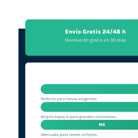
Envío Gratis 24/48 h
Devolución gratis en 30 días
Perfecto para tareas exigentes.
Amplio espacio para grandes volúmenes.
M5
Adecuado para tareas simples.