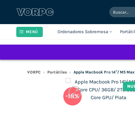
Saltar
Buscar
al
por:
contenido
Ordenadores Sobremesa
Portáti
MENÚ
VORPC
»
Portátiles
»
Apple Macbook Pro 14″/ M5 Max
NU
-18%