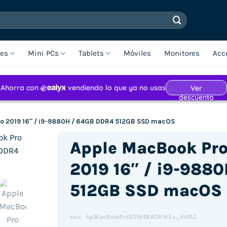
les
Mini PCs
Tablets
Móviles
Monitores
Acc
o 2019 16″ / i9-9880H / 64GB DDR4 512GB SSD macOS
Apple MacBook Pr
2019 16″ / i9-988
512GB SSD macOS
Ap.MacBookPro2019.9880H.N.Es_64512
SKU: