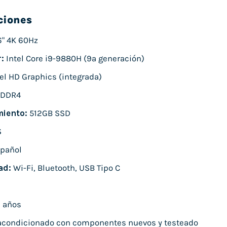
ciones
6" 4K 60Hz
:
Intel Core i9-9880H (9ª generación)
el HD Graphics (integrada)
 DDR4
iento:
512GB SSD
S
pañol
ad:
Wi-Fi, Bluetooth, USB Tipo C
 años
condicionado con componentes nuevos y testeado