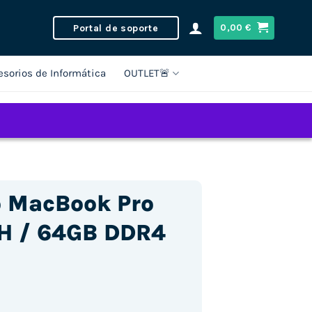
Portal de soporte
0,00
€
esorios de Informática
OUTLET🚨
o MacBook Pro
0H / 64GB DDR4