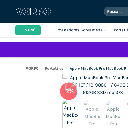
Saltar
Buscar
al
por:
contenido
Ordenadores Sobremesa
Portáti
MENÚ
VORPC
»
Portátiles
»
Apple MacBook Pro MacBook Pr
-7%