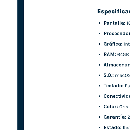
Especifica
Pantalla:
1
Procesador
Gráfica:
Int
RAM:
64GB
Almacenam
S.O.:
macO
Teclado:
Es
Conectivid
Color:
Gris
Garantía:
2
Estado:
Rea