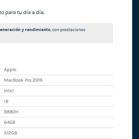
o para tu día a día.
neración y rendimiento
, con prestaciones
Apple
MacBook Pro 2019
Intel
i9
9880H
64GB
512GB