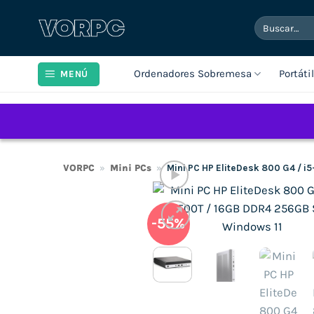
Saltar
Buscar
al
por:
contenido
Ordenadores Sobremesa
Portáti
MENÚ
VORPC
»
Mini PCs
»
Mini PC HP EliteDesk 800 G4 / 
-55%