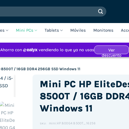
les
Mini PCs
Tablets
Móviles
Monitores
Acc
i5-8500T / 16GB DDR4 256GB SSD Windows 11
Mini PC HP EliteDe
8500T / 16GB DDR
Windows 11
Haz clic para aceptar cookies de
marketing y permitir este
contenido (Translation error)
mini.HP.800G4.8500T_16256
SKU: