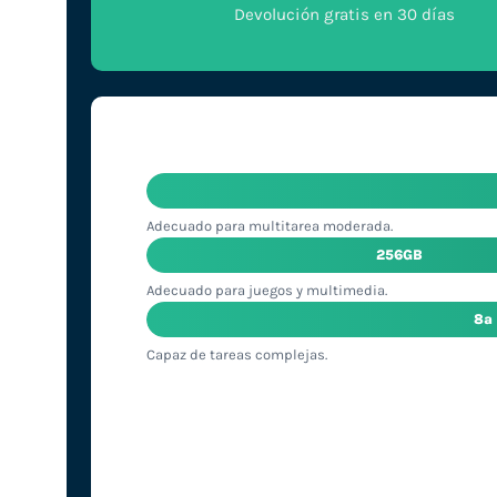
Devolución gratis en 30 días
Adecuado para multitarea moderada.
256GB
Adecuado para juegos y multimedia.
8ª
Capaz de tareas complejas.