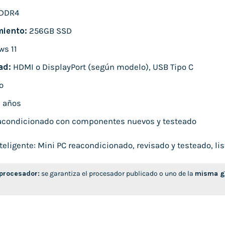
DDR4
iento:
256GB SSD
s 11
ad:
HDMI o DisplayPort (según modelo), USB Tipo C
o
 años
condicionado con componentes nuevos y testeado
ligente: Mini PC reacondicionado, revisado y testeado, list
 procesador:
se garantiza el procesador publicado o uno de la
misma ge