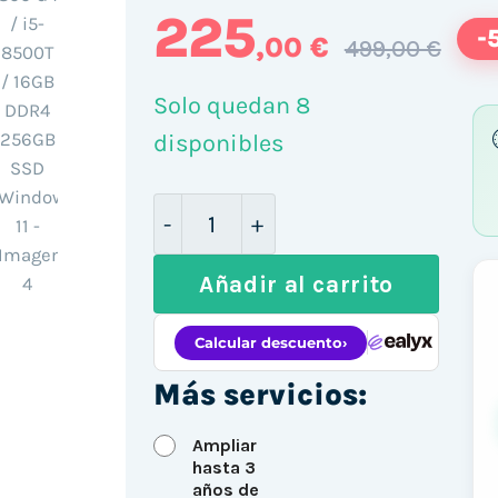
225
-
,00 €
499,00 €
Solo quedan 8
disponibles
Mini PC HP EliteDesk 800 G4 / i
Añadir al carrito
Más servicios:
Ampliar
hasta 3
años de