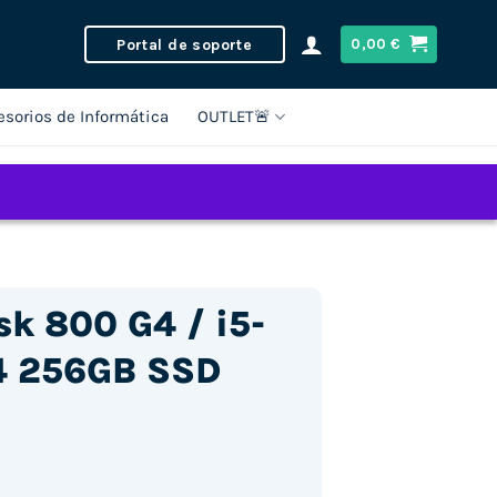
Portal de soporte
0,00
€
esorios de Informática
OUTLET🚨
sk 800 G4 / i5-
4 256GB SSD