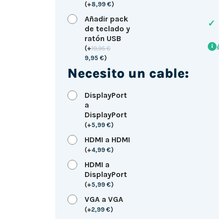
(
+
8,99
€
)
Añadir pack
✓
de teclado y
ratón USB
i
(
+
19,95
€
9,95
€
)
Necesito un cable:
DisplayPort
a
DisplayPort
(
+
5,99
€
)
HDMI a HDMI
(
+
4,99
€
)
HDMI a
DisplayPort
(
+
5,99
€
)
VGA a VGA
(
+
2,99
€
)