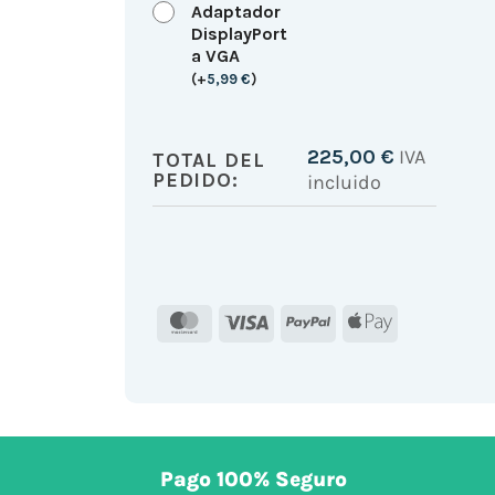
Adaptador
DisplayPort
a VGA
(
+
5,99
€
)
225,00
€
IVA
TOTAL DEL
PEDIDO:
incluido
MasterCard
Visa
PayPal
Apple
Pay
Pago 100% Seguro