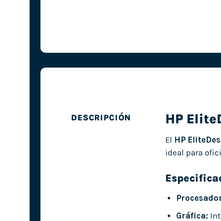
HP Elit
DESCRIPCIÓN
El
HP EliteDe
ideal para ofi
Especifica
Procesador
Gráfica:
Int