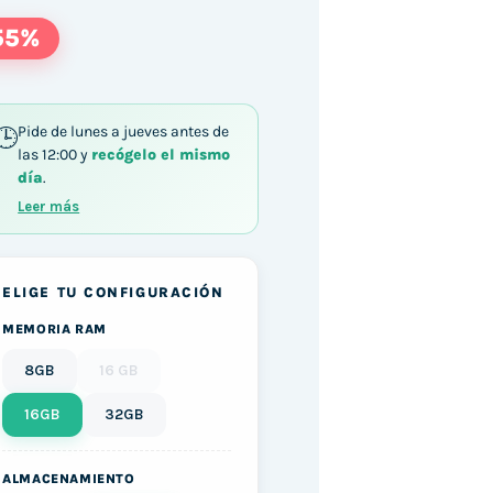
55%
Pide de lunes a jueves antes de
las 12:00 y
recógelo el mismo
día
.
5-8500T / 16GB DDR4 256GB SSD Windows 11 can
Leer más
ELIGE TU CONFIGURACIÓN
MEMORIA RAM
8GB
16 GB
16GB
32GB
ALMACENAMIENTO