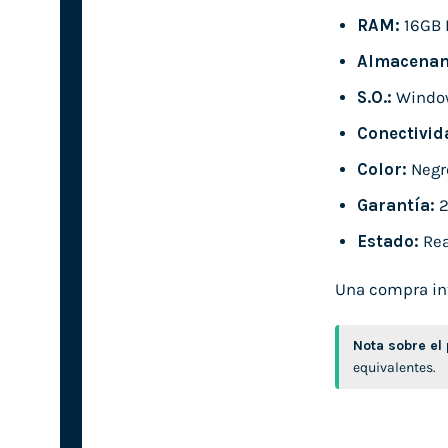
RAM:
16GB 
Almacenam
S.O.:
Window
Conectivid
Color:
Negr
Garantía:
2
Estado:
Rea
Una compra inte
Nota sobre el
equivalentes.