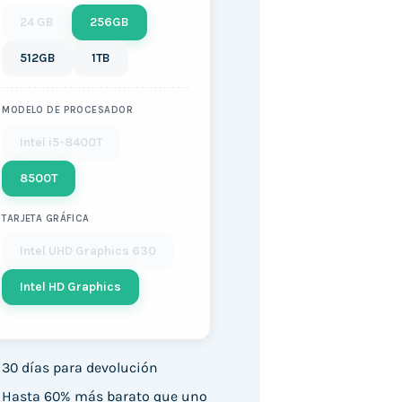
24 GB
256GB
512GB
1TB
MODELO DE PROCESADOR
Intel i5-8400T
8500T
TARJETA GRÁFICA
Intel UHD Graphics 630
Intel HD Graphics
30 días para devolución
Hasta 60% más barato que uno