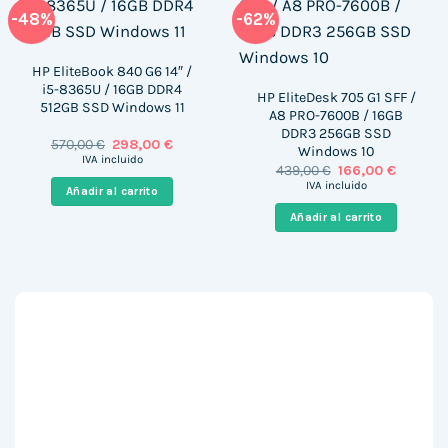
-48%
-62%
HP EliteBook 840 G6 14″ /
i5-8365U / 16GB DDR4
HP EliteDesk 705 G1 SFF /
512GB SSD Windows 11
A8 PRO-7600B / 16GB
DDR3 256GB SSD
El
El
570,00
€
298,00
€
Windows 10
precio
precio
IVA incluido
El
El
439,00
€
166,00
€
original
actual
precio
precio
era:
es:
IVA incluido
Añadir al carrito
original
actual
570,00 €.
298,00 €.
era:
es:
Añadir al carrito
439,00 €.
166,00 €