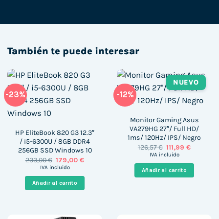
También te puede interesar
NUEVO
-23%
-12%
Monitor Gaming Asus
VA279HG 27″/ Full HD/
HP EliteBook 820 G3 12.3″
1ms/ 120Hz/ IPS/ Negro
/ i5-6300U / 8GB DDR4
El
El
126,57
€
111,99
€
256GB SSD Windows 10
precio
precio
IVA incluido
El
El
233,00
€
179,00
€
original
actual
precio
precio
era:
es:
IVA incluido
Añadir al carrito
original
actual
126,57 €.
111,99 €.
era:
es:
Añadir al carrito
233,00 €.
179,00 €.