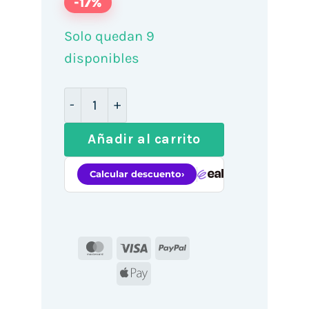
-17%
Solo quedan 9
disponibles
Cajón Portamonedas Approx appCASH33/
Añadir al carrito
MasterCard
Visa
PayPal
Apple
Pay