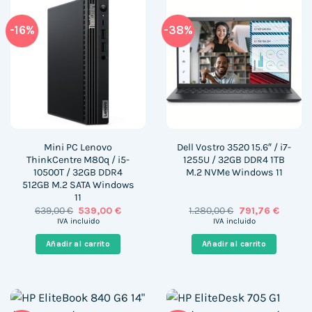
-16%
-38%
Mini PC Lenovo
Dell Vostro 3520 15.6″ / i7-
ThinkCentre M80q / i5-
1255U / 32GB DDR4 1TB
10500T / 32GB DDR4
M.2 NVMe Windows 11
512GB M.2 SATA Windows
11
El
El
El
El
639,00
€
539,00
€
1.280,00
€
791,76
€
precio
precio
precio
precio
IVA incluido
IVA incluido
original
actual
original
actual
era:
es:
era:
es:
Añadir al carrito
Añadir al carrito
639,00 €.
539,00 €.
1.280,00 €.
791,76 €