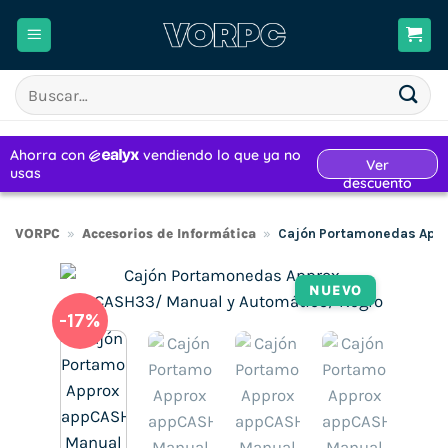
Saltar
al
contenido
Buscar
por:
VORPC
»
Accesorios de Informática
»
Cajón Portamonedas Appr
NUEVO
-17%