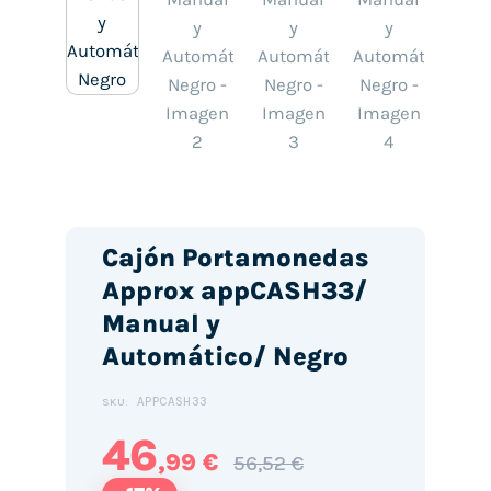
Cajón Portamonedas
Approx appCASH33/
Manual y
Automático/ Negro
APPCASH33
SKU:
46
,99 €
56,52 €