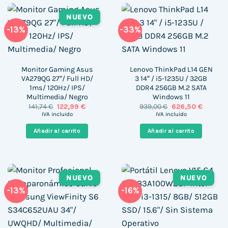
NUEVO
-13%
-33%
Monitor Gaming Asus
Lenovo ThinkPad L14 GEN
VA279QG 27″/ Full HD/
3 14″ / i5-1235U / 32GB
1ms/ 120Hz/ IPS/
DDR4 256GB M.2 SATA
Multimedia/ Negro
Windows 11
El
El
El
El
141,74
€
122,99
€
939,00
€
626,50
€
precio
precio
precio
precio
IVA incluido
IVA incluido
original
actual
original
actual
era:
es:
era:
es:
Añadir al carrito
Añadir al carrito
141,74 €.
122,99 €.
939,00 €.
626,50 
NUEVO
NUEVO
-13%
-16%