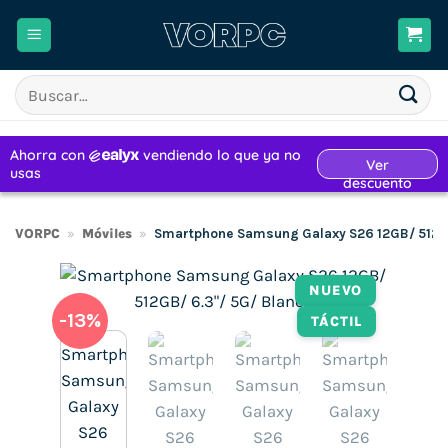
Saltar
al
contenido
Buscar
por:
VORPC
»
Móviles
»
Smartphone Samsung Galaxy S26 12GB/ 512GB
NUEVO
-13%
TÁCTIL