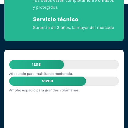
Tus datos están completamente cifrados
y protegidos.
Servicio técnico
Garantía de 3 años, la mayor del mercado
12GB
Adecuado para multitarea moderada.
512GB
Amplio espacio para grandes volúmenes.