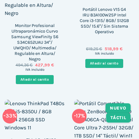
Portátil Lenovo V15 G4
IRU 83A100W2SP Intel
Core i3-1315/ 8GB/ 512GB
Monitor Profesional
SSD/ 15.6″/ Sin Sistema
Ultraparonámico Curvo
Operativo
Samsung ViewFinity S6
S34C652UAU 34″/
UWQHD/ Multimedia/
El
El
619,25
€
518,99
€
precio
precio
Regulable en Altura/
IVA incluido
original
actual
Negro
era:
es:
Añadir al carrito
El
El
494,36
€
427,99
€
619,25 €.
518,99 €
precio
precio
IVA incluido
original
actual
era:
es:
Añadir al carrito
494,36 €.
427,99 €.
NUEVO
-33%
-17%
TÁCTIL