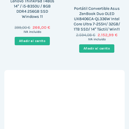
Lenovo ThinkPad T480s
14″ / i5-8350U / 8GB
Portátil Convertible Asus
DDR4 256GB SSD
ZenBook Duo OLED
Windows 11
UX8406CA-QL336W Intel
Core Ultra 7-255H/ 32GB/
El
El
399,00
€
266,00
€
1TB SSD/ 14″ Táctil/ Win11
precio
precio
IVA incluido
El
El
2.594,08
€
2.152,99
€
original
actual
precio
precio
era:
es:
IVA incluido
Añadir al carrito
original
actual
399,00 €.
266,00 €.
era:
es:
Añadir al carrito
2.594,08 €.
2.152,