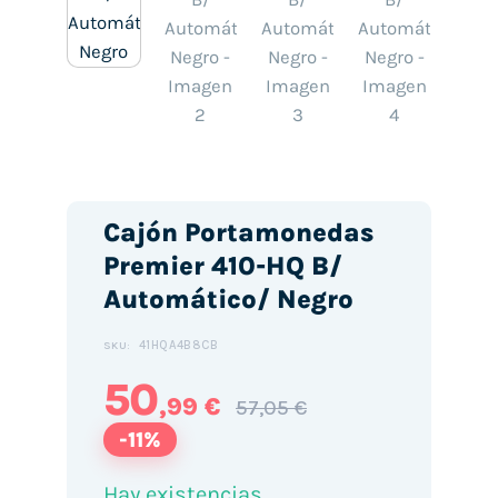
Cajón Portamonedas
Premier 410-HQ B/
Automático/ Negro
41HQA4B8CB
SKU:
50
,99 €
57,05 €
-11%
Hay existencias