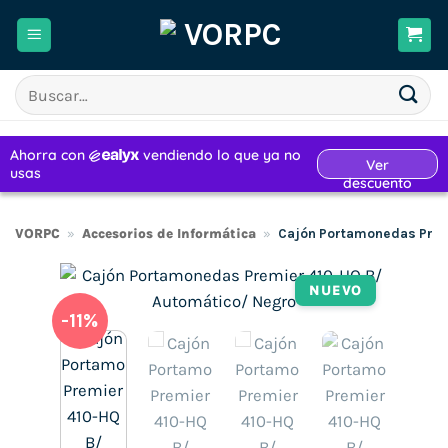
Saltar
al
contenido
Buscar
por:
VORPC
»
Accesorios de Informática
»
Cajón Portamonedas Prem
NUEVO
-11%