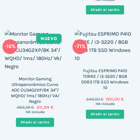
original
actual
era:
es:
Añadir al carrito
370,00 €.
217,00 €
NUEVO
-16%
-71%
Fujitsu ESPRIMO P410
TORRE / i3-3220 / 8GB
Monitor Gaming
DDR3 1TB SSD Windows
Ultrapanorámico Curvo
10
AOC CU34G2XP/BK 34″/
WQHD/ 1ms/ 180Hz/ VA/
El
El
649,00
€
190,00
€
Negro
precio
precio
IVA incluido
El
El
489,39
€
411,99
€
original
actual
precio
precio
era:
es:
IVA incluido
Añadir al carrito
original
actual
649,00 €.
190,00 €
era:
es:
Añadir al carrito
489,39 €.
411,99 €.