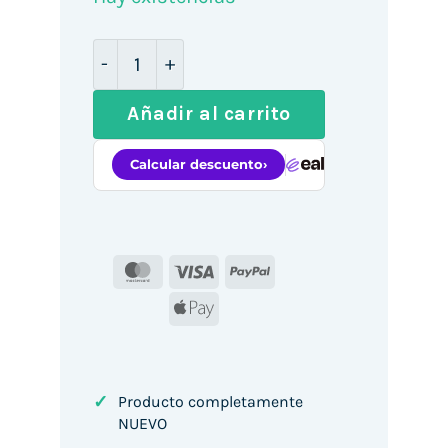
Cajón Portamonedas Premier 410-HQ B/
Añadir al carrito
MasterCard
Visa
PayPal
Apple
Pay
✓
Producto completamente
NUEVO