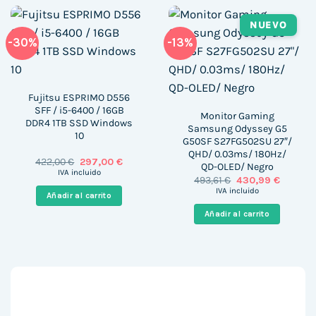
NUEVO
-30%
-13%
Fujitsu ESPRIMO D556
SFF / i5-6400 / 16GB
Monitor Gaming
DDR4 1TB SSD Windows
Samsung Odyssey G5
10
G50SF S27FG502SU 27″/
QHD/ 0.03ms/ 180Hz/
El
El
422,00
€
297,00
€
QD-OLED/ Negro
precio
precio
IVA incluido
El
El
493,61
€
430,99
€
original
actual
precio
precio
era:
es:
IVA incluido
Añadir al carrito
original
actual
422,00 €.
297,00 €.
era:
es:
Añadir al carrito
493,61 €.
430,99 €