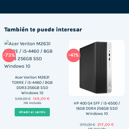
También te puede interesar
-73%
-41%
Acer Veriton M2631
TORRE / i5-4460 / 8GB
DDR3 256GB SSD
Windows 10
El
El
549,00
€
149,00
€
precio
precio
HP 400 G4 SFF / i5-6500 /
IVA incluido
original
actual
16GB DDR4 256GB SSD
era:
es:
Añadir al carrito
Windows 10
549,00 €.
149,00 €.
El
El
370,00
€
217,00
€
precio
precio
IVA incluido