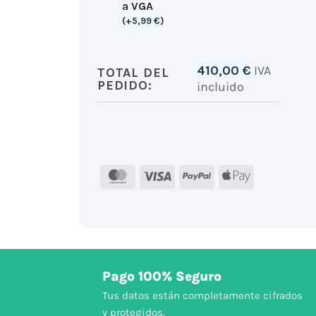
a VGA
(
+
5,99
€
)
410,00
€
IVA
TOTAL DEL
PEDIDO:
incluido
MasterCard
Visa
PayPal
Apple
Pay
Pago 100% Seguro
Tus datos están completamente cifrados
y protegidos.