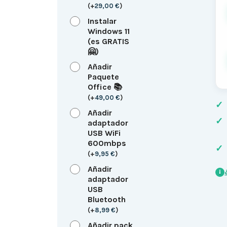
(
+
29,00
€
)
Instalar
Windows 11
(es GRATIS
🤗)
Añadir
Paquete
Office 📚
(
+
49,00
€
)
✓
Añadir
✓
adaptador
USB WiFi
600mbps
✓
(
+
9,95
€
)
Añadir
i
adaptador
USB
Bluetooth
(
+
8,99
€
)
Añadir pack