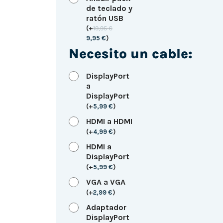
de teclado y
ratón USB
(
+
19,95
€
9,95
€
)
Necesito un cable:
DisplayPort
a
DisplayPort
(
+
5,99
€
)
HDMI a HDMI
(
+
4,99
€
)
HDMI a
DisplayPort
(
+
5,99
€
)
VGA a VGA
(
+
2,99
€
)
Adaptador
DisplayPort