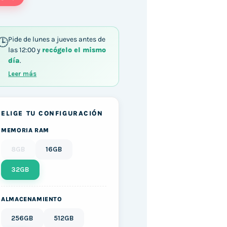
Pide de lunes a jueves antes de
las 12:00 y
recógelo el mismo
día
.
T / 32GB DDR4 1TB SSD Windows 10 cantidad
Leer más
ELIGE TU CONFIGURACIÓN
MEMORIA RAM
8GB
16GB
32GB
ALMACENAMIENTO
256GB
512GB