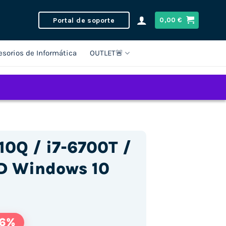
Portal de soporte
0,00
€
esorios de Informática
OUTLET🚨
10Q / i7-6700T /
D Windows 10
36%