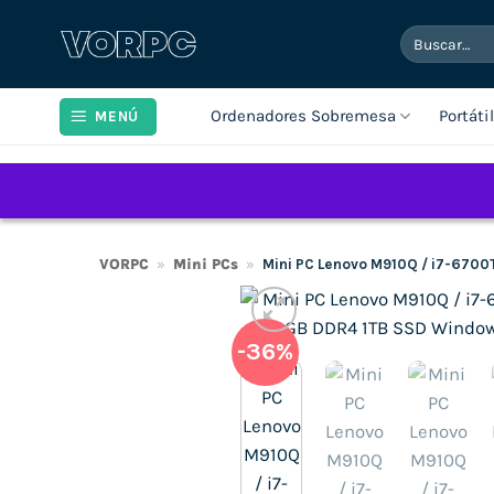
Saltar
Buscar
al
por:
contenido
Ordenadores Sobremesa
Portáti
MENÚ
VORPC
»
Mini PCs
»
Mini PC Lenovo M910Q / i7-6700
-36%