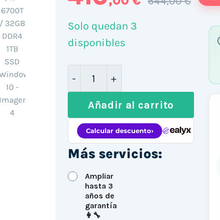
,00 €
644,00 €
Solo quedan 3
disponibles
Mini PC Lenovo M910Q / i7-6700
Añadir al carrito
Más servicios:
Ampliar
hasta 3
años de
garantía
👩‍🔧