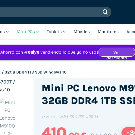
les
Mini PCs
Tablets
Móviles
Monitores
Acc
T / 32GB DDR4 1TB SSD Windows 10
Mini PC Lenovo M9
32GB DDR4 1TB SS
mini.Le.M910Q.6700T_321TB
SKU:
410
-