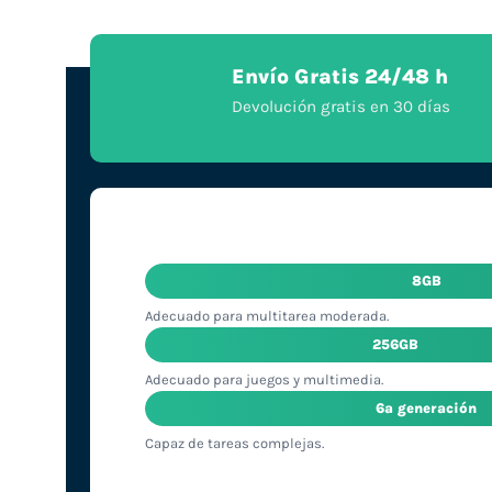
Envío Gratis 24/48 h
Devolución gratis en 30 días
8GB
Adecuado para multitarea moderada.
256GB
Adecuado para juegos y multimedia.
6ª generación
Capaz de tareas complejas.