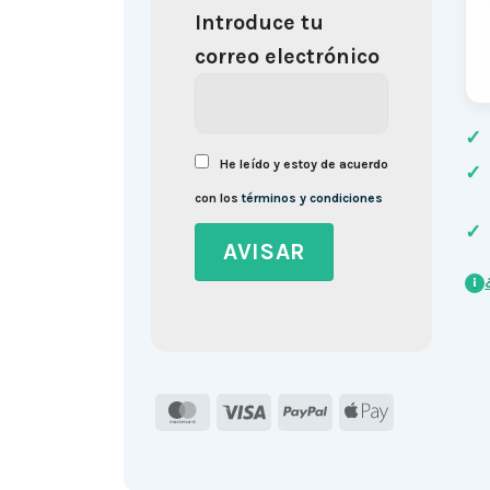
Introduce tu
correo electrónico
✓
He leído y estoy de acuerdo
✓
con los
términos y condiciones
✓
i
MasterCard
Visa
PayPal
Apple
Pay