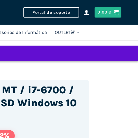
Portal de soporte
0,00
€
esorios de Informática
OUTLET🚨
 MT / i7-6700 /
SD Windows 10
62%