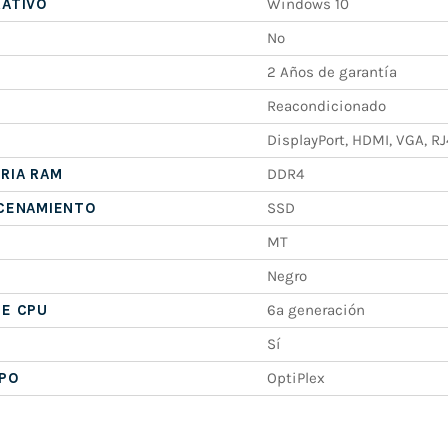
RATIVO
Windows 10
No
2 Años de garantía
Reacondicionado
DisplayPort, HDMI, VGA, RJ
RIA RAM
DDR4
ACENAMIENTO
SSD
MT
Negro
DE CPU
6ª generación
Sí
IPO
OptiPlex