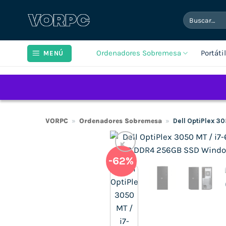
Saltar
Buscar
al
por:
contenido
Ordenadores Sobremesa
Portáti
MENÚ
VORPC
»
Ordenadores Sobremesa
»
Dell OptiPlex 3
-62%