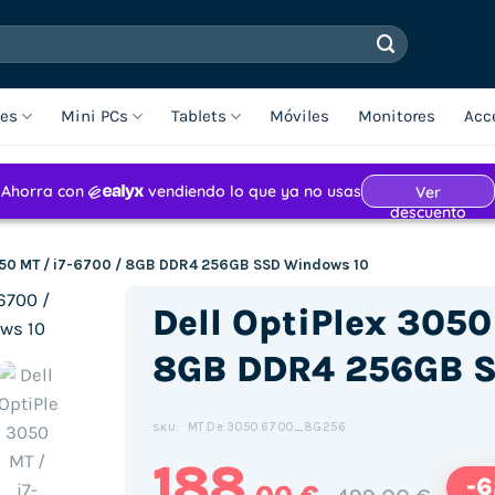
les
Mini PCs
Tablets
Móviles
Monitores
Acc
050 MT / i7-6700 / 8GB DDR4 256GB SSD Windows 10
Dell OptiPlex 3050
8GB DDR4 256GB S
MT.De.3050.6700_8G256
SKU:
188
-