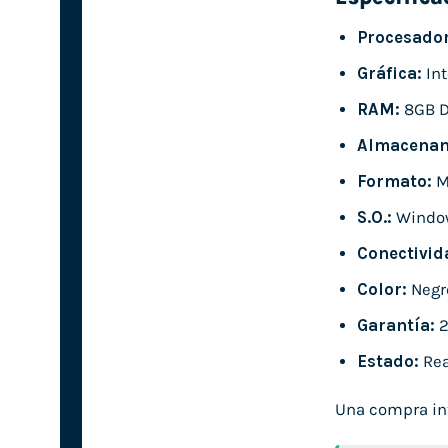
Procesador
Gráfica:
Int
RAM:
8GB 
Almacenam
Formato:
M
S.O.:
Windo
Conectivid
Color:
Negr
Garantía:
2
Estado:
Rea
Una compra int