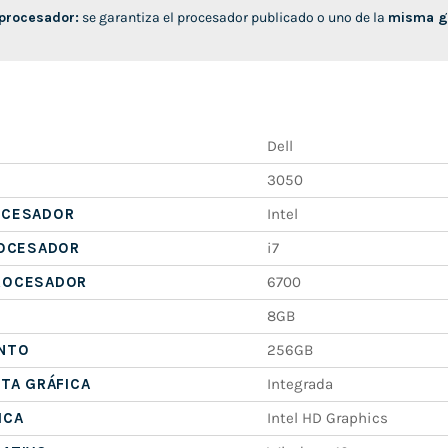
 procesador:
se garantiza el procesador publicado o uno de la
misma ge
Dell
3050
OCESADOR
Intel
ROCESADOR
i7
ROCESADOR
6700
8GB
NTO
256GB
ETA GRÁFICA
Integrada
ICA
Intel HD Graphics