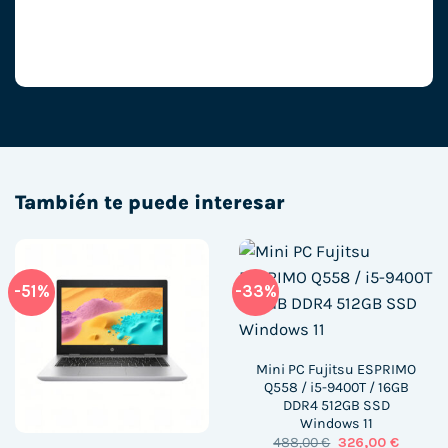
También te puede interesar
-51%
-33%
Mini PC Fujitsu ESPRIMO
Q558 / i5-9400T / 16GB
DDR4 512GB SSD
Windows 11
El
El
488,00
€
326,00
€