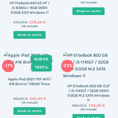
precio
precio
HP ProBook 640 G5 14″ /
IVA incluido
original
actual
i5-8365U / 8GB DDR4
era:
es:
Añadir al carrito
512GB SSD Windows 11
488,00 €.
326,00 
El
El
570,00
€
279,00
€
precio
precio
IVA incluido
original
actual
era:
es:
Añadir al carrito
570,00 €.
279,00 €.
NUEVO
-17%
-23%
TÁCTIL
Apple iPad 2025 11th Wifi/
A16 Bionic/ 128GB/ Rosa
HP EliteBook 850 G8 15.6″
/ i5-1145G7 / 32GB DDR4
512GB M.2 SATA Windows
El
El
660,87
€
545,99
€
11
precio
precio
IVA incluido
El
El
966,00
€
743,00
€
original
actual
precio
precio
era:
es:
IVA incluido
Añadir al carrito
original
actual
660,87 €.
545,99 €.
era:
es:
Añadir al carrito