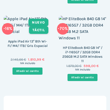
966,00 €.
743,00 €
NUEVO
-16%
-70%
TÁCTIL
Apple iPad Air 13″ 8th Wi-
Fi/ M4/ 1TB/ Gris Espacial
HP EliteBook 840 G8 14″ /
i7-1165G7 / 32GB DDR4
256GB M.2 SATA Windows
El
El
2.145,66
€
1.810,99
€
11
precio
precio
IVA incluido
El
El
1.979,00
€
598,00
€
original
actual
precio
precio
era:
es:
IVA incluido
Añadir al carrito
original
actual
2.145,66 €.
1.810,99 €.
era:
es:
Añadir al carrito
1.979,00 €.
598,00 