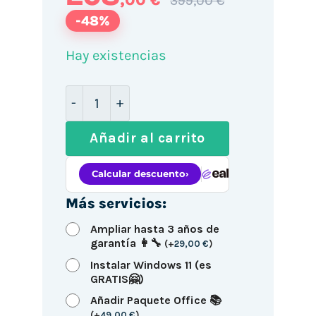
399,00 €
-48%
Hay existencias
HP EliteDesk 8300 SFF / i7-3770 / 16G
Añadir al carrito
Más servicios:
Ampliar hasta 3 años de
garantía 👩‍🔧
(
+
29,00
€
)
Instalar Windows 11 (es
GRATIS🤗)
Añadir Paquete Office 📚
(
+
49,00
€
)