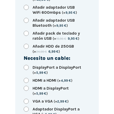
Añadir adaptador USB
WiFi 600mbps
(
+
9,95
€
)
Añadir adaptador USB
Bluetooth
(
+
9,95
€
)
Añadir pack de teclado y
ratón USB
(
+
19,95
€
9,95
€
)
Añadir HDD de 250GB
(
+
24,99
€
6,99
€
)
Necesito un cable:
DisplayPort a DisplayPort
(
+
5,99
€
)
HDMI a HDMI
(
+
4,99
€
)
HDMI a DisplayPort
(
+
5,99
€
)
VGA a VGA
(
+
2,99
€
)
Adaptador DisplayPort a