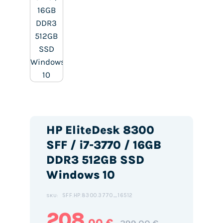
HP EliteDesk 8300
SFF / i7-3770 / 16GB
DDR3 512GB SSD
Windows 10
SFF.HP.8300.3770_16512
SKU:
208
,00 €