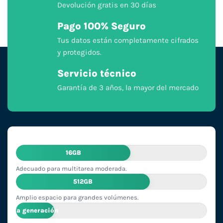
Devolución gratis en 30 días
Pago 100% Seguro
Tus datos están completamente cifrados
y protegidos.
Servicio técnico
Garantía de 3 años, la mayor del mercado
16GB
Adecuado para multitarea moderada.
512GB
Amplio espacio para grandes volúmenes.
3ª generación