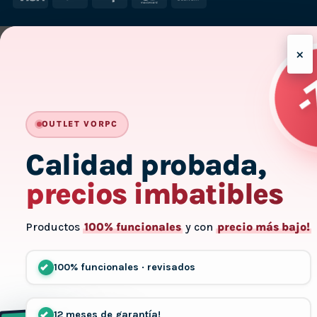
On
Delivery
×
-7
HASTA
OUTLET VORPC
Calidad probada,
precios imbatibles
Productos
100% funcionales
y con
precio más bajo!
100% funcionales · revisados
12 meses de garantía!