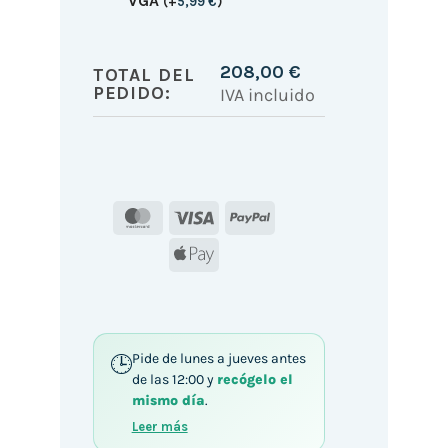
VGA
(
+
5,99
€
)
208,00
€
TOTAL DEL
PEDIDO:
IVA incluido
MasterCard
Visa
PayPal
Apple
Pay
Pide de lunes a jueves antes
de las 12:00 y
recógelo el
mismo día
.
Leer más