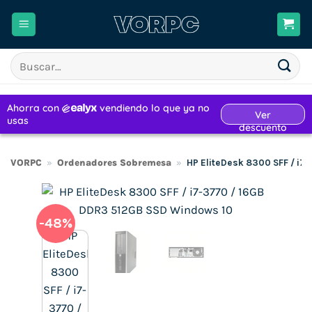
Saltar
al
contenido
Buscar
por:
VORPC
»
Ordenadores Sobremesa
»
HP EliteDesk 8300 SFF / i
-48%