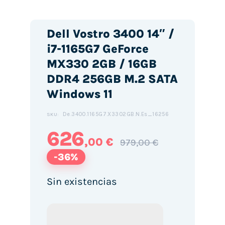
Dell Vostro 3400 14″ /
i7-1165G7 GeForce
MX330 2GB / 16GB
DDR4 256GB M.2 SATA
Windows 11
De.3400.1165G7.X3302GB.N.Es_16256
SKU:
626
,00 €
979,00 €
-36%
Sin existencias