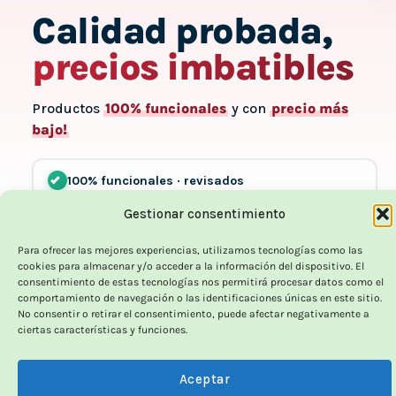
Calidad probada,
precios imbatibles
Productos
100% funcionales
y con
precio más
bajo!
100% funcionales · revisados
Gestionar consentimiento
12 meses de garantía!
Para ofrecer las mejores experiencias, utilizamos tecnologías como las
cookies para almacenar y/o acceder a la información del dispositivo. El
consentimiento de estas tecnologías nos permitirá procesar datos como el
Hasta un 70% más baratos que uno nuevo
comportamiento de navegación o las identificaciones únicas en este sitio.
No consentir o retirar el consentimiento, puede afectar negativamente a
ciertas características y funciones.
Ver el Outlet
→
Aceptar