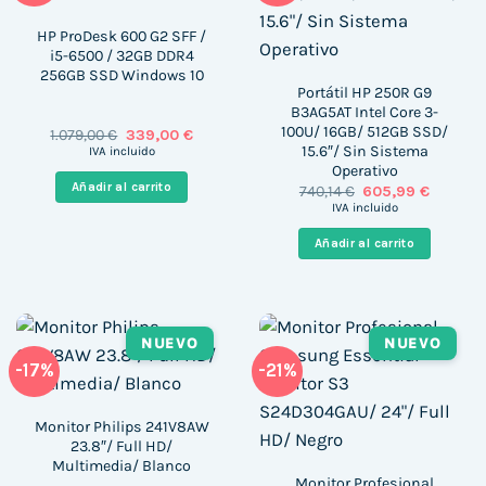
HP ProDesk 600 G2 SFF /
i5-6500 / 32GB DDR4
256GB SSD Windows 10
Portátil HP 250R G9
B3AG5AT Intel Core 3-
100U/ 16GB/ 512GB SSD/
El
El
1.079,00
€
339,00
€
precio
precio
15.6″/ Sin Sistema
IVA incluido
original
actual
Operativo
era:
es:
Añadir al carrito
El
El
740,14
€
605,99
€
1.079,00 €.
339,00 €.
precio
precio
IVA incluido
original
actual
era:
es:
Añadir al carrito
740,14 €.
605,99 €
NUEVO
NUEVO
-17%
-21%
Monitor Philips 241V8AW
23.8″/ Full HD/
Multimedia/ Blanco
Monitor Profesional