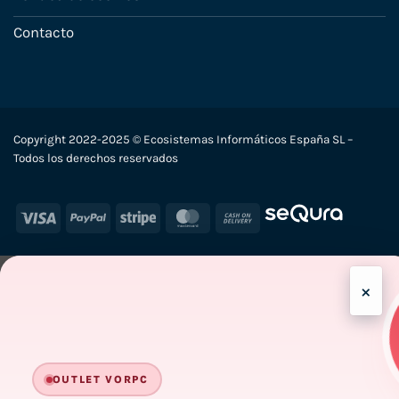
Contacto
Copyright 2022-2025 © Ecosistemas Informáticos España SL –
Todos los derechos reservados
Visa
PayPal
Stripe
MasterCard
Cash
On
Delivery
×
-
OUTLET VORPC