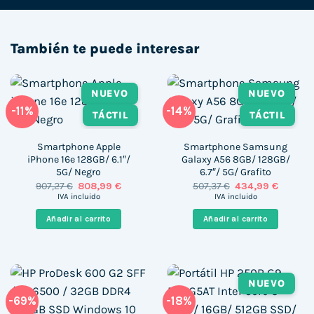
También te puede interesar
NUEVO
NUEVO
-11%
-14%
TÁCTIL
TÁCTIL
Smartphone Apple
Smartphone Samsung
iPhone 16e 128GB/ 6.1″/
Galaxy A56 8GB/ 128GB/
5G/ Negro
6.7″/ 5G/ Grafito
El
El
El
El
907,27
€
808,99
€
507,37
€
434,99
€
precio
precio
precio
precio
IVA incluido
IVA incluido
original
actual
original
actual
era:
es:
era:
es:
Añadir al carrito
Añadir al carrito
907,27 €.
808,99 €.
507,37 €.
434,99 €
NUEVO
-69%
-18%