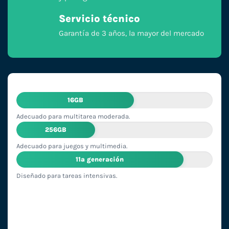
Servicio técnico
Garantía de 3 años, la mayor del mercado
16GB
Adecuado para multitarea moderada.
256GB
Adecuado para juegos y multimedia.
11ª generación
Diseñado para tareas intensivas.