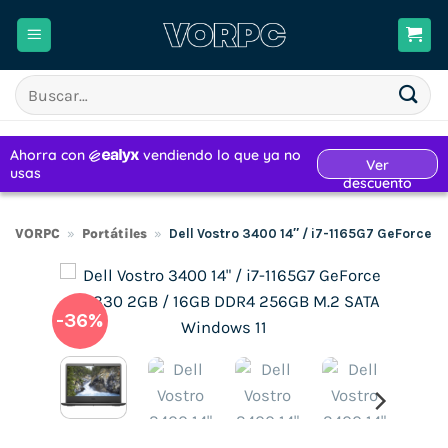
Saltar
al
contenido
Buscar
por:
VORPC
»
Portátiles
»
Dell Vostro 3400 14″ / i7-1165G7 GeForce
-36%