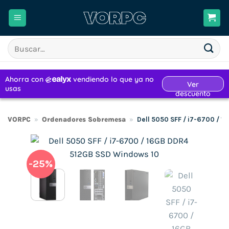
Saltar
al
contenido
Buscar
por:
VORPC
»
Ordenadores Sobremesa
»
Dell 5050 SFF / i7-6700 / 
-25%