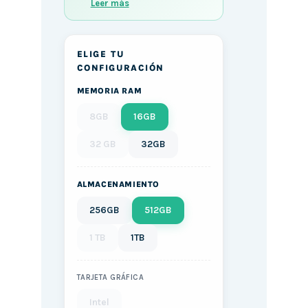
Leer más
ELIGE TU
CONFIGURACIÓN
MEMORIA RAM
8GB
16GB
32 GB
32GB
ALMACENAMIENTO
256GB
512GB
1 TB
1TB
TARJETA GRÁFICA
Intel