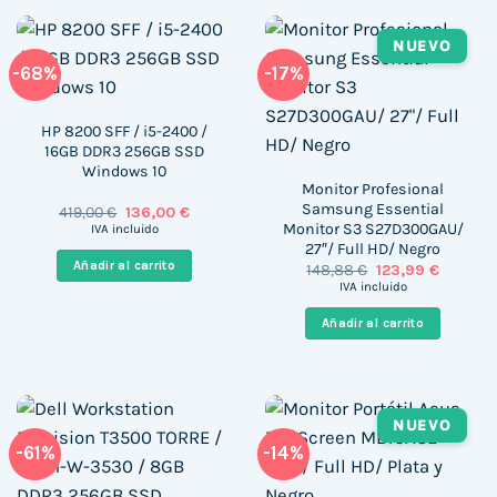
NUEVO
-68%
-17%
HP 8200 SFF / i5-2400 /
16GB DDR3 256GB SSD
Windows 10
Monitor Profesional
Samsung Essential
El
El
419,00
€
136,00
€
precio
precio
Monitor S3 S27D300GAU/
IVA incluido
original
actual
27″/ Full HD/ Negro
era:
es:
Añadir al carrito
El
El
148,88
€
123,99
€
419,00 €.
136,00 €.
precio
precio
IVA incluido
original
actual
era:
es:
Añadir al carrito
148,88 €.
123,99 €
NUEVO
-61%
-14%