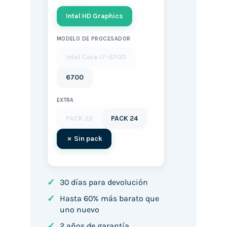
Intel HD Graphics
MODELO DE PROCESADOR
Intel Core i7-6700
6700
EXTRA
PACK 22
PACK 24
Sin pack
✓
30 días para devolución
✓
Hasta 60% más barato que
uno nuevo
✓
2 años de garantía