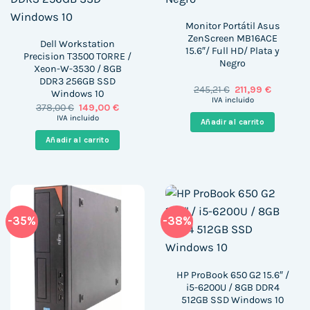
Monitor Portátil Asus
ZenScreen MB16ACE
Dell Workstation
15.6″/ Full HD/ Plata y
Precision T3500 TORRE /
Negro
Xeon-W-3530 / 8GB
DDR3 256GB SSD
El
El
245,21
€
211,99
€
Windows 10
precio
precio
IVA incluido
El
El
378,00
€
149,00
€
original
actual
precio
precio
era:
es:
IVA incluido
Añadir al carrito
original
actual
245,21 €.
211,99 €.
era:
es:
Añadir al carrito
378,00 €.
149,00 €.
-35%
-38%
HP ProBook 650 G2 15.6″ /
i5-6200U / 8GB DDR4
512GB SSD Windows 10