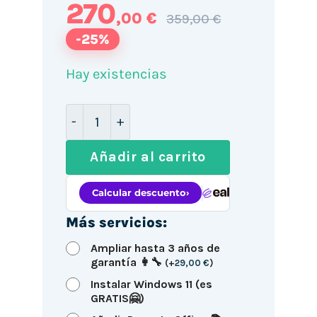
270
,00 €
359,00 €
-25%
Hay existencias
Dell 5050 SFF / i7-6700 / 16GB DDR4 5
Añadir al carrito
Más servicios:
Ampliar hasta 3 años de
garantía 👩‍🔧
(
+
29,00
€
)
Instalar Windows 11 (es
GRATIS🤗)