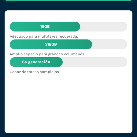
16GB
Adecuado para multitarea moderada.
512GB
Amplio espacio para grandes volúmenes.
6ª generación
Capaz de tareas complejas.