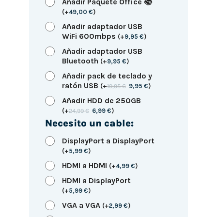
Añadir Paquete Office 📚
(
+
49,00
€
)
Añadir adaptador USB
WiFi 600mbps
(
+
9,95
€
)
Añadir adaptador USB
Bluetooth
(
+
9,95
€
)
Añadir pack de teclado y
ratón USB
(
+
19,95
€
9,95
€
)
Añadir HDD de 250GB
(
+
24,99
€
6,99
€
)
Necesito un cable:
DisplayPort a DisplayPort
(
+
5,99
€
)
HDMI a HDMI
(
+
4,99
€
)
HDMI a DisplayPort
(
+
5,99
€
)
VGA a VGA
(
+
2,99
€
)