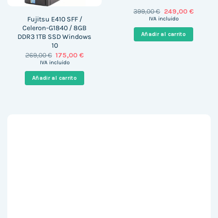
El
El
399,00
€
249,00
€
precio
precio
Fujitsu E410 SFF /
IVA incluido
original
actual
Celeron-G1840 / 8GB
era:
es:
Añadir al carrito
DDR3 1TB SSD Windows
399,00 €.
249,00 
10
El
El
269,00
€
175,00
€
precio
precio
IVA incluido
original
actual
era:
es:
Añadir al carrito
269,00 €.
175,00 €.