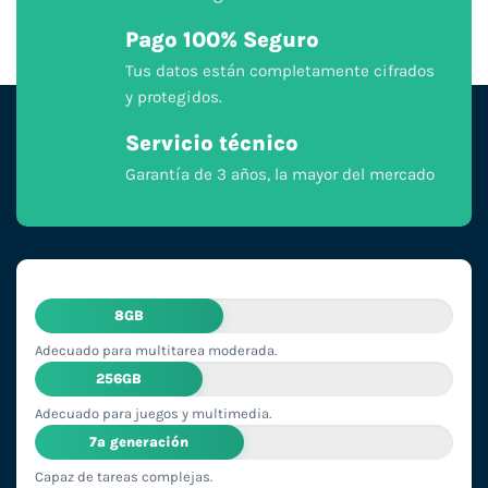
Pago 100% Seguro
Tus datos están completamente cifrados
y protegidos.
Servicio técnico
Garantía de 3 años, la mayor del mercado
8GB
Adecuado para multitarea moderada.
256GB
Adecuado para juegos y multimedia.
7ª generación
Capaz de tareas complejas.