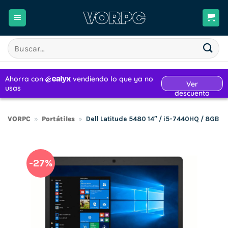
Saltar
al
contenido
Buscar
por:
VORPC
»
Portátiles
»
Dell Latitude 5480 14″ / i5-7440HQ / 8GB
-27%