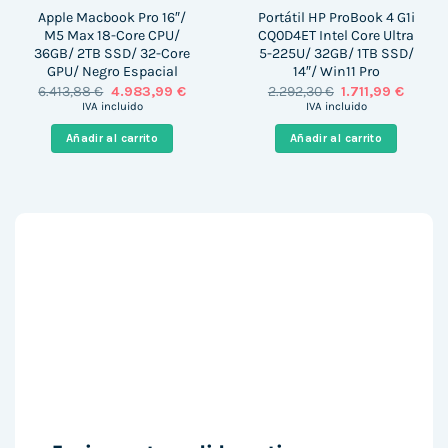
Apple Macbook Pro 16″/
Portátil HP ProBook 4 G1i
M5 Max 18-Core CPU/
CQ0D4ET Intel Core Ultra
36GB/ 2TB SSD/ 32-Core
5-225U/ 32GB/ 1TB SSD/
GPU/ Negro Espacial
14″/ Win11 Pro
El
El
El
El
6.413,88
€
4.983,99
€
2.292,30
€
1.711,99
€
precio
precio
precio
precio
IVA incluido
IVA incluido
original
actual
original
actual
era:
es:
era:
es:
Añadir al carrito
Añadir al carrito
6.413,88 €.
4.983,99 €.
2.292,30 €.
1.711,99