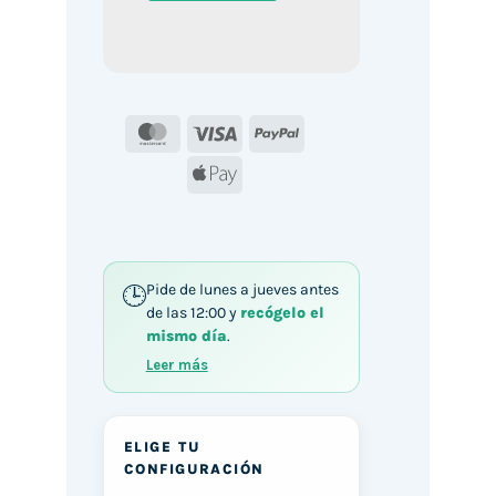
MasterCard
Visa
PayPal
Apple
Pay
Pide de lunes a jueves antes
de las 12:00 y
recógelo el
mismo día
.
Leer más
ELIGE TU
CONFIGURACIÓN