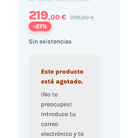
De.5480.7440HQ.N.Es_8G256
SKU:
219
,00 €
299,00 €
-27%
Sin existencias
Este producto
está agotado.
¡No te
preocupes!
Introduce tu
correo
electrónico y te