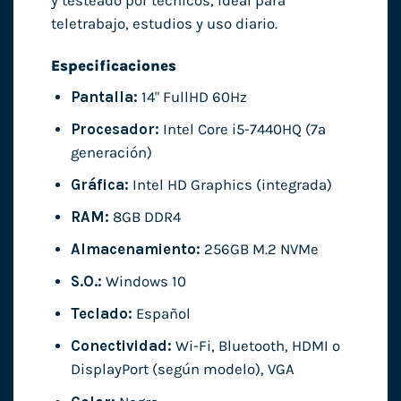
y testeado por técnicos, ideal para
teletrabajo, estudios y uso diario.
Especificaciones
Pantalla:
14" FullHD 60Hz
Procesador:
Intel Core i5-7440HQ (7ª
generación)
Gráfica:
Intel HD Graphics (integrada)
RAM:
8GB DDR4
Almacenamiento:
256GB M.2 NVMe
S.O.:
Windows 10
Teclado:
Español
Conectividad:
Wi-Fi, Bluetooth, HDMI o
DisplayPort (según modelo), VGA