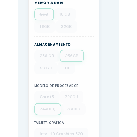
MEMORIA RAM
8GB
16 GB
16GB
32GB
ALMACENAMIENTO
256 GB
256GB
512GB
1TB
MODELO DE PROCESADOR
Core i5
7200U
7440HQ
7300U
TARJETA GRÁFICA
Intel HD Graphics 520