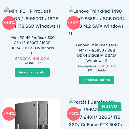
-36%
-73%
Mini PC HP ProDesk 600
G5 / i5-9500T / 16GB
Lenovo ThinkPad T490
DDR4 1TB SSD Windows
14″ / i7-8565U / 8GB
11
DDR4 512GB M.2 SATA
El
El
653,00
€
416,00
€
Windows 11
precio
precio
IVA incluido
El
El
1.359,00
€
369,00
€
original
actual
precio
precio
era:
es:
IVA incluido
Añadir al carrito
original
actual
653,00 €.
416,00 €.
era:
es:
Añadir al carrito
1.359,00 €.
369,00 
NUEVO
-29%
-13%