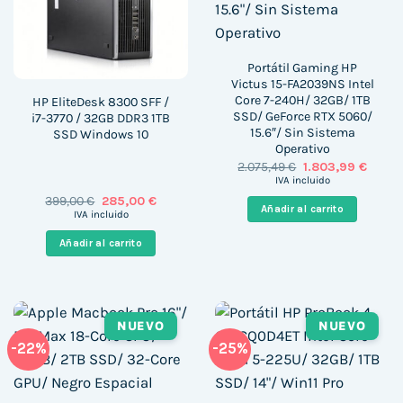
Portátil Gaming HP
Victus 15-FA2039NS Intel
Core 7-240H/ 32GB/ 1TB
HP EliteDesk 8300 SFF /
SSD/ GeForce RTX 5060/
i7-3770 / 32GB DDR3 1TB
15.6″/ Sin Sistema
SSD Windows 10
Operativo
El
El
2.075,49
€
1.803,99
€
precio
precio
IVA incluido
original
actual
El
El
399,00
€
285,00
€
era:
es:
Añadir al carrito
precio
precio
IVA incluido
2.075,49 €.
1.803,
original
actual
era:
es:
Añadir al carrito
399,00 €.
285,00 €.
NUEVO
NUEVO
-22%
-25%