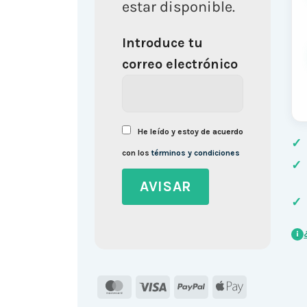
estar disponible.
Introduce tu
correo electrónico
He leído y estoy de acuerdo
✓
con los
términos y condiciones
✓
✓
i
MasterCard
Visa
PayPal
Apple
Pay