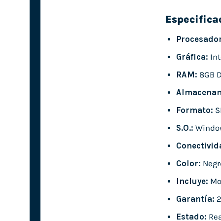
Especifica
Procesador
Gráfica:
Int
RAM:
8GB 
Almacenam
Formato:
S
S.O.:
Windo
Conectivid
Color:
Negr
Incluye:
Mon
Garantía:
2
Estado:
Rea