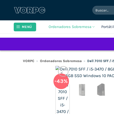
Saltar
Buscar
al
por:
contenido
Ordenadores Sobremesa
Portáti
MENÚ
VORPC
»
Ordenadores Sobremesa
»
Dell 7010 SFF /
-43%