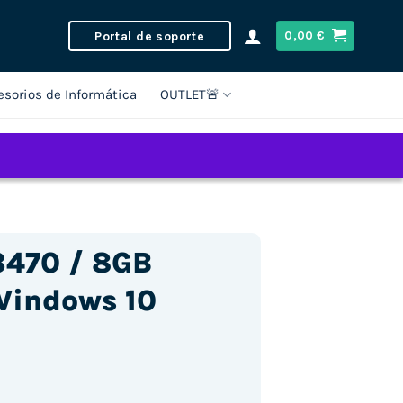
Portal de soporte
0,00
€
esorios de Informática
OUTLET🚨
-3470 / 8GB
indows 10