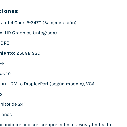
ciones
:
Intel Core i5-3470 (3ª generación)
el HD Graphics (integrada)
DDR3
iento:
256GB SSD
FF
ws 10
ad:
HDMI o DisplayPort (según modelo), VGA
o
itor de 24″
 años
condicionado con componentes nuevos y testeado