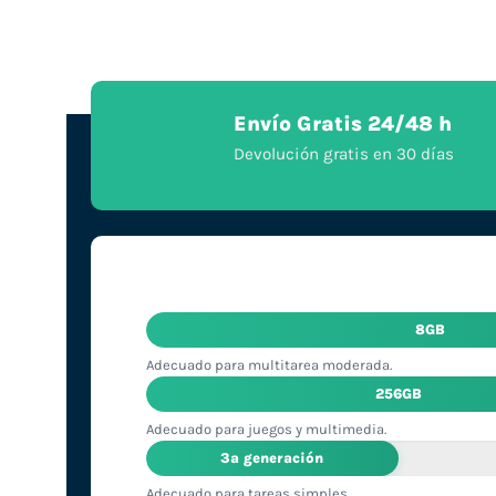
Envío Gratis 24/48 h
Devolución gratis en 30 días
8GB
Adecuado para multitarea moderada.
256GB
Adecuado para juegos y multimedia.
3ª generación
Adecuado para tareas simples.