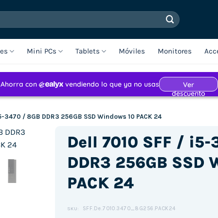
les
Mini PCs
Tablets
Móviles
Monitores
Acc
 i5-3470 / 8GB DDR3 256GB SSD Windows 10 PACK 24
Dell 7010 SFF / i5
DDR3 256GB SSD W
PACK 24
SFF.De.7010.3470_8G256.PACK24
SKU: