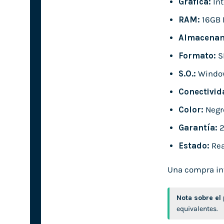
Gráfica:
Int
RAM:
16GB
Almacenam
Formato:
S
S.O.:
Windo
Conectivid
Color:
Negr
Garantía:
2
Estado:
Rea
Una compra int
Nota sobre el
equivalentes.