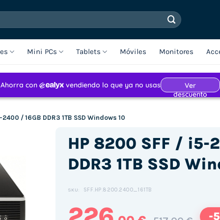
les
Mini PCs
Tablets
Móviles
Monitores
Acc
5-2400 / 16GB DDR3 1TB SSD Windows 10
HP 8200 SFF / i5-
DDR3 1TB SSD Win
SFF.HP.8200.2400_161TB
SKU:
226
-