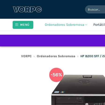
Saltar
Buscar
al
por:
contenido
Ordenadores Sobremesa
Portáti
MENÚ
VORPC
»
Ordenadores Sobremesa
»
HP 8200 SFF / i
-56%