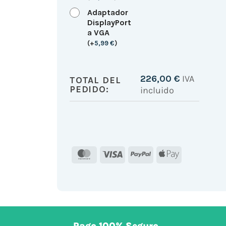
Adaptador
DisplayPort
a VGA
(
+
5,99
€
)
226,00
€
IVA
TOTAL DEL
PEDIDO:
incluido
MasterCard
Visa
PayPal
Apple
Pay