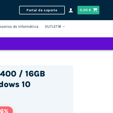
Portal de soporte
0,00
€
esorios de Informática
OUTLET🚨
2400 / 16GB
dows 10
56%