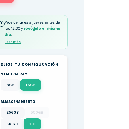
Pide de lunes a jueves antes de
las 12:00 y
recógelo el mismo
DR3 1TB SSD Windows 10 cantidad
día
.
Leer más
ELIGE TU CONFIGURACIÓN
MEMORIA RAM
8GB
16GB
ALMACENAMIENTO
256GB
500GB
512GB
1TB