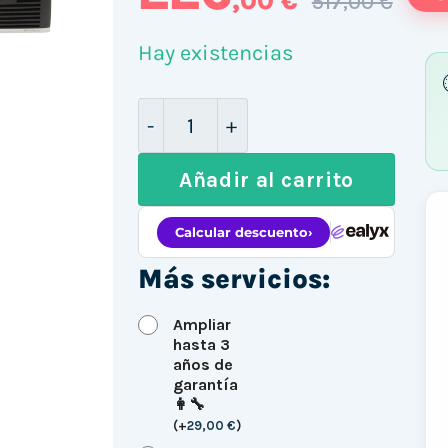
,00 €
517,00 €
Hay existencias
HP 8200 SFF / i5-2400 / 16GB D
Añadir al carrito
Más servicios:
Ampliar
hasta 3
años de
garantía
👩‍🔧
(
+
29,00
€
)