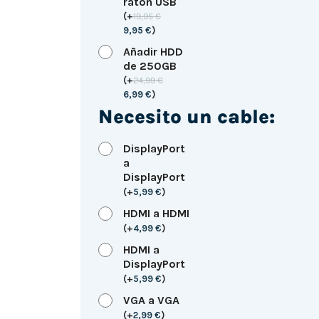
ratón USB
(
+
19,95
€
9,95
€
)
Añadir HDD
de 250GB
(
+
24,99
€
6,99
€
)
Necesito un cable:
DisplayPort
a
DisplayPort
(
+
5,99
€
)
HDMI a HDMI
(
+
4,99
€
)
HDMI a
DisplayPort
(
+
5,99
€
)
VGA a VGA
(
+
2,99
€
)