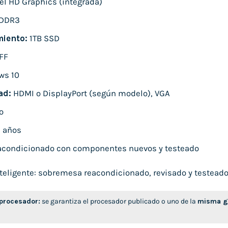
el HD Graphics (integrada)
 DDR3
iento:
1TB SSD
FF
ws 10
ad:
HDMI o DisplayPort (según modelo), VGA
o
 años
condicionado con componentes nuevos y testeado
eligente: sobremesa reacondicionado, revisado y testeado, l
 procesador:
se garantiza el procesador publicado o uno de la
misma ge