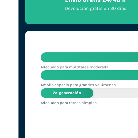
Envío Gratis 24/48 h
Devolución gratis en 30 días
Adecuado para multitarea moderada.
Amplio espacio para grandes volúmenes.
2ª generación
Adecuado para tareas simples.