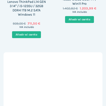
Lenovo ThinkPad L14 GEN
Win11 Pro
3 14″ / i5-1235U / 32GB
El
El
1.402,82
€
1.203,99
€
DDR4 1TB M.2 SATA
precio
precio
IVA incluido
Windows 11
original
actual
era:
es:
Añadir al carrito
1.402,82 €.
1.203,9
El
El
939,00
€
711,50
€
precio
precio
IVA incluido
original
actual
era:
es:
Añadir al carrito
939,00 €.
711,50 €.