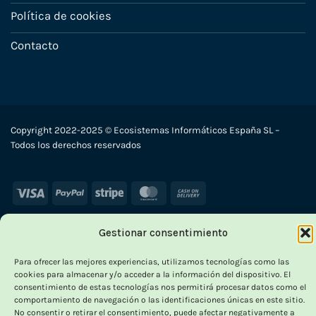
Política de cookies
Contacto
Copyright 2022-2025 © Ecosistemas Informáticos España SL –
Todos los derechos reservados
Visa
PayPal
Stripe
MasterCard
Cash
On
Delivery
Gestionar consentimiento
×
-
Para ofrecer las mejores experiencias, utilizamos tecnologías como las
cookies para almacenar y/o acceder a la información del dispositivo. El
consentimiento de estas tecnologías nos permitirá procesar datos como el
comportamiento de navegación o las identificaciones únicas en este sitio.
No consentir o retirar el consentimiento, puede afectar negativamente a