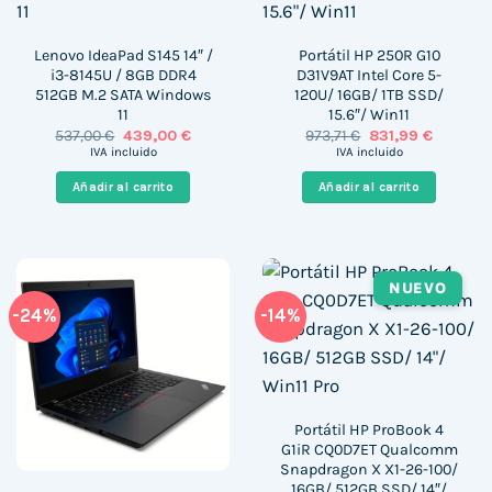
Lenovo IdeaPad S145 14″ /
Portátil HP 250R G10
i3-8145U / 8GB DDR4
D31V9AT Intel Core 5-
512GB M.2 SATA Windows
120U/ 16GB/ 1TB SSD/
11
15.6″/ Win11
El
El
El
El
537,00
€
439,00
€
973,71
€
831,99
€
precio
precio
precio
precio
IVA incluido
IVA incluido
original
actual
original
actual
era:
es:
era:
es:
Añadir al carrito
Añadir al carrito
537,00 €.
439,00 €.
973,71 €.
831,99 €
NUEVO
-24%
-14%
Portátil HP ProBook 4
G1iR CQ0D7ET Qualcomm
Snapdragon X X1-26-100/
16GB/ 512GB SSD/ 14″/