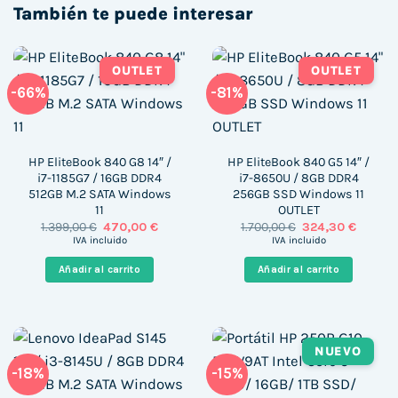
También te puede interesar
OUTLET
OUTLET
-66%
-81%
HP EliteBook 840 G8 14″ /
HP EliteBook 840 G5 14″ /
i7-1185G7 / 16GB DDR4
i7-8650U / 8GB DDR4
512GB M.2 SATA Windows
256GB SSD Windows 11
11
OUTLET
El
El
El
El
1.399,00
€
470,00
€
1.700,00
€
324,30
€
precio
precio
precio
precio
IVA incluido
IVA incluido
original
actual
original
actual
era:
es:
era:
es:
Añadir al carrito
Añadir al carrito
1.399,00 €.
470,00 €.
1.700,00 €.
324,30 
NUEVO
-18%
-15%