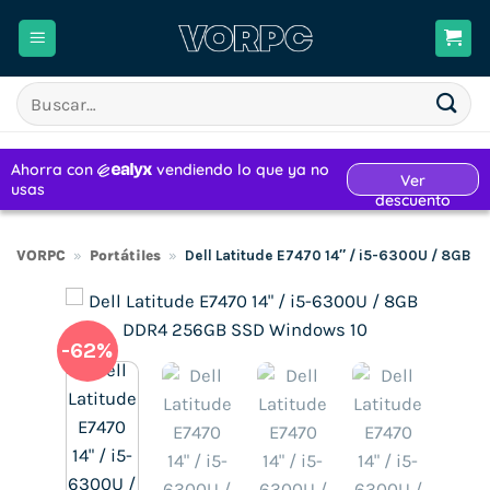
Saltar
al
contenido
Buscar
por:
VORPC
»
Portátiles
»
Dell Latitude E7470 14″ / i5-6300U / 8GB
-62%