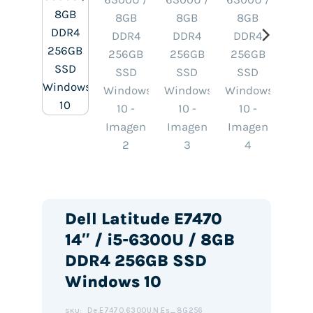
Dell Latitude E7470
14″ / i5-6300U / 8GB
DDR4 256GB SSD
Windows 10
De.E7470.6300U.N.Es_8G256
SKU: