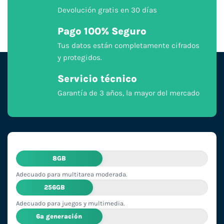
Devolución gratis en 30 días
Pago 100% Seguro
Tus datos están completamente cifrados
y protegidos.
Servicio técnico
Garantía de 3 años, la mayor del mercado
8GB
Adecuado para multitarea moderada.
256GB
Adecuado para juegos y multimedia.
6ª generación