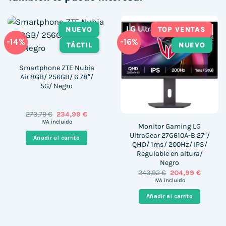
NUEVO
TOP VENTAS
-14%
-16%
TÁCTIL
NUEVO
Smartphone ZTE Nubia
Air 8GB/ 256GB/ 6.78″/
5G/ Negro
El
El
273,79
€
234,99
€
precio
precio
IVA incluido
Monitor Gaming LG
original
actual
era:
es:
UltraGear 27G610A-B 27″/
Añadir al carrito
273,79 €.
234,99 €.
QHD/ 1ms/ 200Hz/ IPS/
Regulable en altura/
Negro
El
El
243,92
€
204,99
€
precio
precio
IVA incluido
original
actual
era:
es:
Añadir al carrito
243,92 €.
204,99 