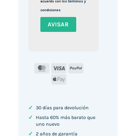
acuerdo con los
términos y
condiciones
MasterCard
Visa
PayPal
Apple
Pay
✓
30 días para devolución
✓
Hasta 60% más barato que
uno nuevo
✓
2 años de garantía