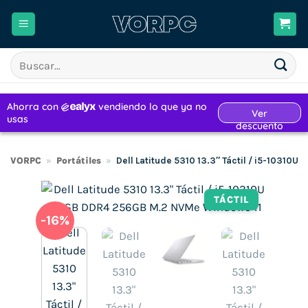
Saltar
al
contenido
Buscar
por:
VORPC
»
Portátiles
»
Dell Latitude 5310 13.3″ Táctil / i5-10310
TÁCTIL
-16%