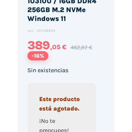
10310U / 16GB DDR4
256GB M.2 NVMe
Windows 11
2413488R4
SKU:
389
,05 €
462,97 €
-16%
Sin existencias
Este producto
está agotado.
¡No te
preocupes!