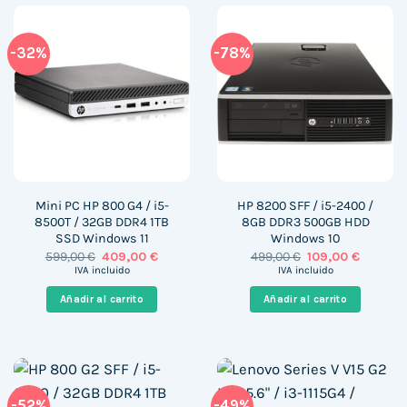
-32%
-78%
Mini PC HP 800 G4 / i5-
HP 8200 SFF / i5-2400 /
8500T / 32GB DDR4 1TB
8GB DDR3 500GB HDD
SSD Windows 11
Windows 10
El
El
El
El
599,00
€
409,00
€
499,00
€
109,00
€
precio
precio
precio
precio
IVA incluido
IVA incluido
original
actual
original
actual
era:
es:
era:
es:
Añadir al carrito
Añadir al carrito
599,00 €.
409,00 €.
499,00 €.
109,00 €
-52%
-49%