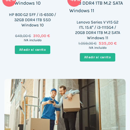
HP 800 G2 SFF / i5-6500 /
32GB DDR4 1TB SSD
Lenovo Series V V15 G2
Windows 10
ITL 15.6″ / i3-1115G4 /
20GB DDR4 1TB M.2 SATA
El
El
649,00
€
310,00
€
Windows 11
precio
precio
IVA incluido
El
El
1.059,00
€
535,00
€
original
actual
precio
precio
era:
es:
IVA incluido
Añadir al carrito
original
actual
649,00 €.
310,00 €.
era:
es:
Añadir al carrito
1.059,00 €.
535,00 