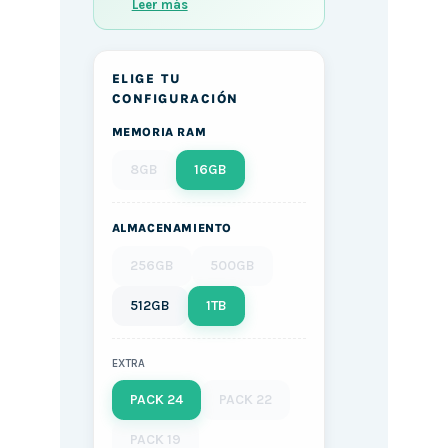
Leer más
ELIGE TU
CONFIGURACIÓN
MEMORIA RAM
8GB
16GB
ALMACENAMIENTO
256GB
500GB
512GB
1TB
EXTRA
PACK 24
PACK 22
PACK 19