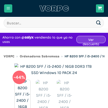
Saltar
al
contenido
Buscar
por:
VORPC
»
Ordenadores Sobremesa
»
HP 8200 SFF / i5-2400 / 16
-44%