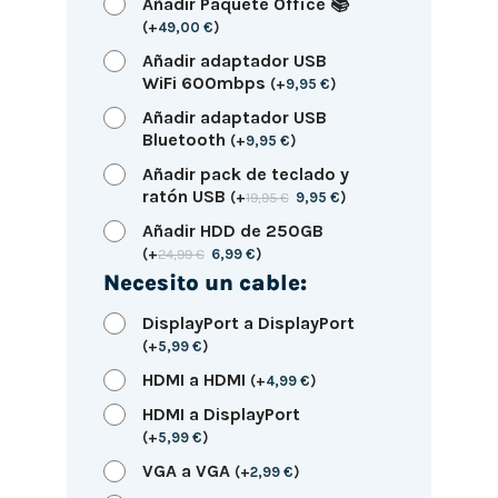
Añadir Paquete Office 📚
(
+
49,00
€
)
Añadir adaptador USB
WiFi 600mbps
(
+
9,95
€
)
Añadir adaptador USB
Bluetooth
(
+
9,95
€
)
Añadir pack de teclado y
ratón USB
(
+
19,95
€
9,95
€
)
Añadir HDD de 250GB
(
+
24,99
€
6,99
€
)
Necesito un cable:
DisplayPort a DisplayPort
(
+
5,99
€
)
HDMI a HDMI
(
+
4,99
€
)
HDMI a DisplayPort
(
+
5,99
€
)
VGA a VGA
(
+
2,99
€
)