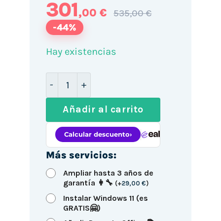
301
,00 €
535,00 €
-44%
Hay existencias
HP 8200 SFF / i5-2400 / 16GB DDR3 1TB
Añadir al carrito
Más servicios:
Ampliar hasta 3 años de
garantía 👩‍🔧
(
+
29,00
€
)
Instalar Windows 11 (es
GRATIS🤗)