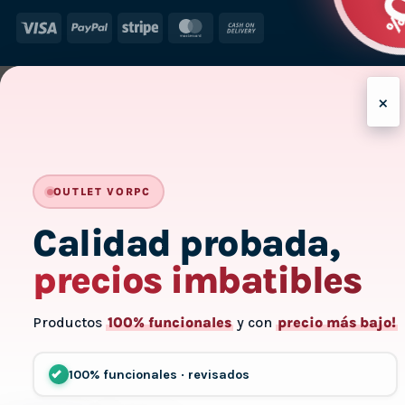
Visa
PayPal
Stripe
MasterCard
Cash
On
Delivery
×
OUTLET VORPC
Calidad probada,
precios imbatibles
Productos
100% funcionales
y con
precio más bajo!
100% funcionales · revisados