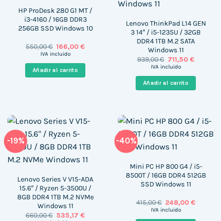
HP ProDesk 280 G1 MT /
i3-4160 / 16GB DDR3
Lenovo ThinkPad L14 GEN
256GB SSD Windows 10
3 14″ / i5-1235U / 32GB
DDR4 1TB M.2 SATA
El
El
550,00
€
166,00
€
Windows 11
precio
precio
IVA incluido
El
El
939,00
€
711,50
€
original
actual
precio
precio
era:
es:
IVA incluido
Añadir al carrito
original
actual
550,00 €.
166,00 €.
era:
es:
Añadir al carrito
939,00 €.
711,50 €.
-19%
-40%
Mini PC HP 800 G4 / i5-
8500T / 16GB DDR4 512GB
Lenovo Series V V15-ADA
SSD Windows 11
15.6″ / Ryzen 5-3500U /
8GB DDR4 1TB M.2 NVMe
El
El
415,00
€
248,00
€
Windows 11
precio
precio
IVA incluido
El
El
660,00
€
535,17
€
original
actual