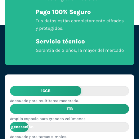
Pago 100% Seguro
Tus datos están completamente cifrados
y protegidos.
Servicio técnico
Garantía de 3 años, la mayor del mercado
16GB
Adecuado para multitarea moderada.
1TB
Amplio espacio para grandes volúmenes.
2ª generación
Adecuado para tareas simples.