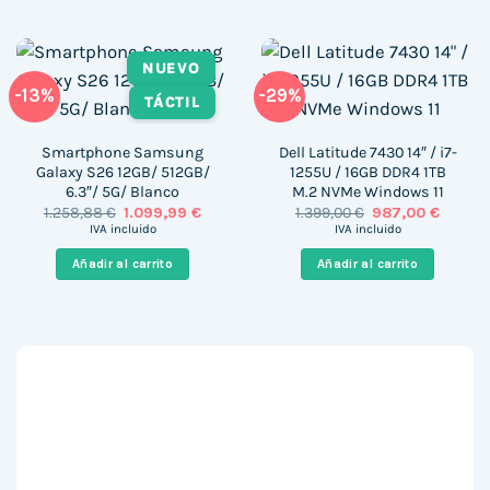
NUEVO
-13%
-29%
TÁCTIL
Smartphone Samsung
Dell Latitude 7430 14″ / i7-
Galaxy S26 12GB/ 512GB/
1255U / 16GB DDR4 1TB
6.3″/ 5G/ Blanco
M.2 NVMe Windows 11
El
El
El
El
1.258,88
€
1.099,99
€
1.399,00
€
987,00
€
precio
precio
precio
precio
IVA incluido
IVA incluido
original
actual
original
actual
era:
es:
era:
es:
Añadir al carrito
Añadir al carrito
1.258,88 €.
1.099,99 €.
1.399,00 €.
987,00 