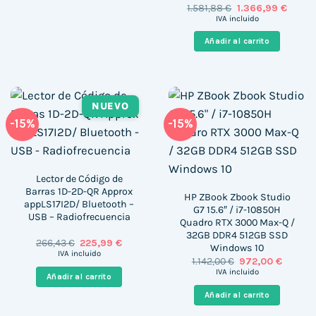
El
El
1.581,88
€
1.366,99
€
precio
precio
IVA incluido
original
actual
era:
es:
Añadir al carrito
1.581,88 €.
1.366,9
NUEVO
-15%
-15%
Lector de Código de
Barras 1D-2D-QR Approx
HP ZBook Zbook Studio
appLS17I2D/ Bluetooth –
G7 15.6″ / i7-10850H
USB – Radiofrecuencia
Quadro RTX 3000 Max-Q /
32GB DDR4 512GB SSD
El
El
266,43
€
225,99
€
Windows 10
precio
precio
IVA incluido
El
El
1.142,00
€
972,00
€
original
actual
precio
precio
era:
es:
IVA incluido
Añadir al carrito
original
actual
266,43 €.
225,99 €.
era:
es:
Añadir al carrito
1.142,00 €.
972,00 