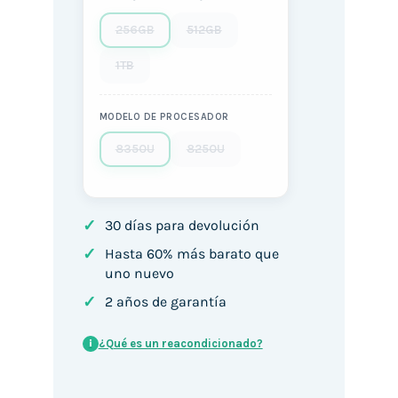
256GB
512GB
1TB
MODELO DE PROCESADOR
8350U
8250U
✓
30 días para devolución
✓
Hasta 60% más barato que
uno nuevo
✓
2 años de garantía
¿Qué es un reacondicionado?
i