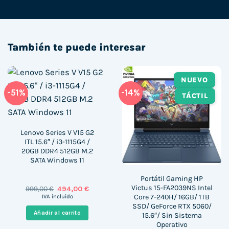
También te puede interesar
NUEVO
-51%
-14%
TÁCTIL
Lenovo Series V V15 G2
ITL 15.6″ / i3-1115G4 /
20GB DDR4 512GB M.2
SATA Windows 11
Portátil Gaming HP
Victus 15-FA2039NS Intel
El
El
999,00
€
494,00
€
precio
precio
Core 7-240H/ 16GB/ 1TB
IVA incluido
original
actual
SSD/ GeForce RTX 5060/
era:
es:
Añadir al carrito
15.6″/ Sin Sistema
999,00 €.
494,00 €.
Operativo