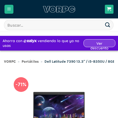
Saltar
al
contenido
Buscar
por:
VORPC
»
Portátiles
»
Dell Latitude 7390 13.3″ / i5-8350U / 8G
-71%