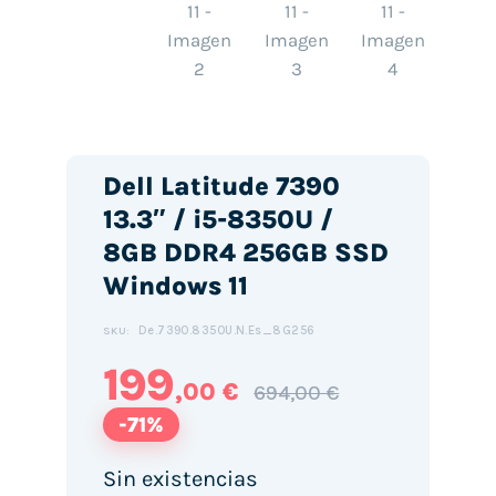
Dell Latitude 7390
13.3″ / i5-8350U /
8GB DDR4 256GB SSD
Windows 11
De.7390.8350U.N.Es_8G256
SKU:
199
,00 €
694,00 €
-71%
Sin existencias