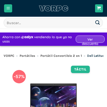
Saltar
al
contenido
Buscar
por:
VORPC
»
Portátiles
»
Portátil Convertible 2 en 1
»
Dell Latitud
TÁCTIL
-57%