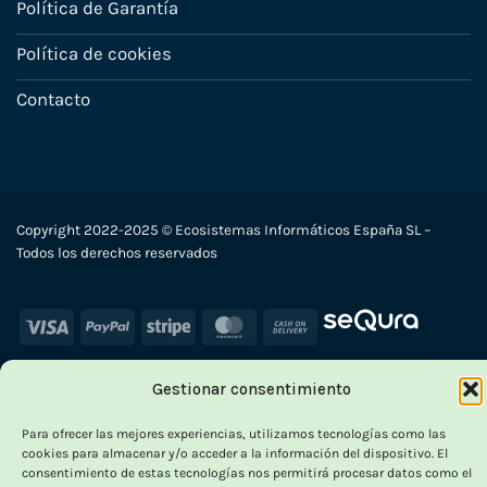
Política de Garantía
Política de cookies
Contacto
Copyright 2022-2025 © Ecosistemas Informáticos España SL –
Todos los derechos reservados
Visa
PayPal
Stripe
MasterCard
Cash
On
Delivery
Gestionar consentimiento
×
-
Para ofrecer las mejores experiencias, utilizamos tecnologías como las
cookies para almacenar y/o acceder a la información del dispositivo. El
consentimiento de estas tecnologías nos permitirá procesar datos como el