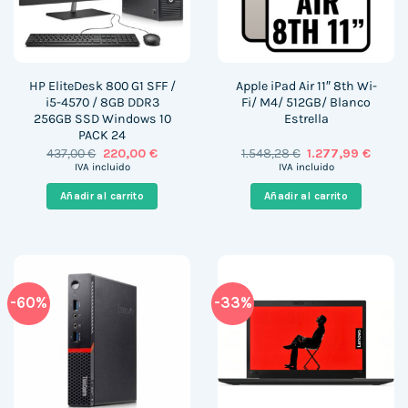
HP EliteDesk 800 G1 SFF /
Apple iPad Air 11″ 8th Wi-
i5-4570 / 8GB DDR3
Fi/ M4/ 512GB/ Blanco
256GB SSD Windows 10
Estrella
PACK 24
El
El
El
El
437,00
€
220,00
€
1.548,28
€
1.277,99
€
precio
precio
precio
precio
IVA incluido
IVA incluido
original
actual
original
actual
era:
es:
era:
es:
Añadir al carrito
Añadir al carrito
437,00 €.
220,00 €.
1.548,28 €.
1.277,9
-60%
-33%