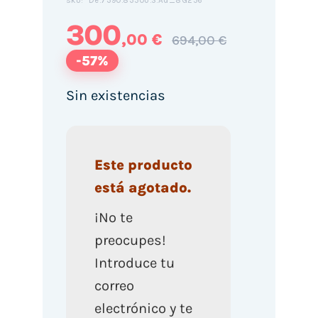
De.7390.8350U.S.Ad_8G256
SKU:
300
,00 €
694,00 €
-57%
Sin existencias
Este producto
está agotado.
¡No te
preocupes!
Introduce tu
correo
electrónico y te