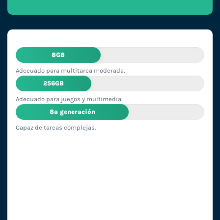
8GB
Adecuado para multitarea moderada.
256GB
Adecuado para juegos y multimedia.
8ª generación
Capaz de tareas complejas.