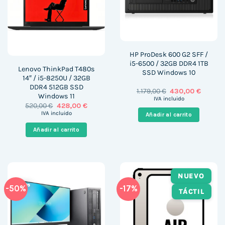
HP ProDesk 600 G2 SFF /
i5-6500 / 32GB DDR4 1TB
Lenovo ThinkPad T480s
SSD Windows 10
14″ / i5-8250U / 32GB
DDR4 512GB SSD
El
El
1.179,00
€
430,00
€
Windows 11
precio
precio
IVA incluido
original
actual
El
El
520,00
€
428,00
€
era:
es:
precio
precio
IVA incluido
Añadir al carrito
1.179,00 €.
430,00 
original
actual
era:
es:
Añadir al carrito
520,00 €.
428,00 €.
NUEVO
-50%
-17%
TÁCTIL