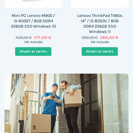
Mini PC Lenovo M900 /
Lenovo ThinkPad T480s
i5-6500T / 8GB DDR4
14″ / i5-8350U / 8GB
256GB SSD Windows 10
DDR4 256GB SSD
Windows 11
El
El
El
El
439,00
€
177,00
€
399,00
€
266,00
€
precio
precio
precio
precio
IVA incluido
IVA incluido
original
actual
original
actual
era:
es:
era:
es:
Añadir al carrito
Añadir al carrito
439,00 €.
177,00 €.
399,00 €.
266,00 