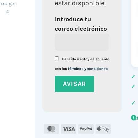
estar disponible.
Introduce tu
correo electrónico
He leído y estoy de acuerdo
con los
términos y condiciones
✓
✓
✓
i
MasterCard
Visa
PayPal
Apple
Pay