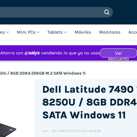
les
Mini PCs
Tablets
Móviles
Monitores
Acc
8250U / 8GB DDR4 256GB M.2 SATA Windows 11
Dell Latitude 7490 
8250U / 8GB DDR4
SATA Windows 11
De.7490.8250U.N.Ad_8G256
SKU: