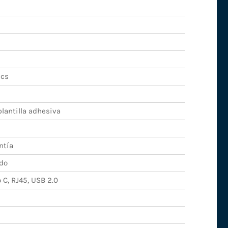
ics
lantilla adhesiva
ntía
do
 C, RJ45, USB 2.0