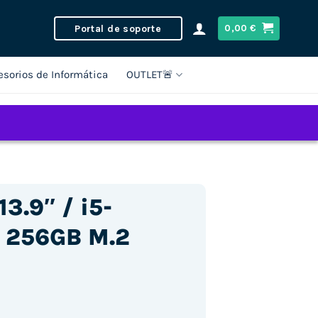
Portal de soporte
0,00
€
esorios de Informática
OUTLET🚨
13.9″ / i5-
 256GB M.2