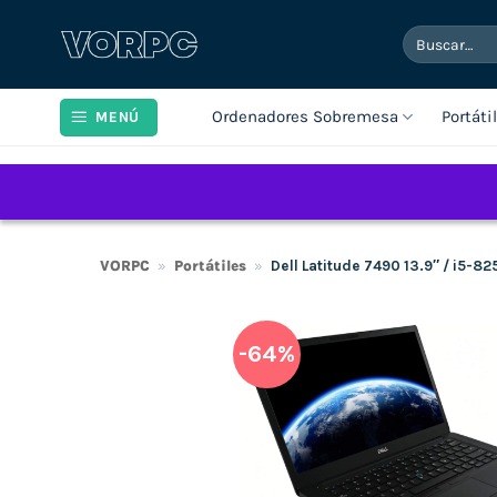
Saltar
Buscar
al
por:
contenido
Ordenadores Sobremesa
Portáti
MENÚ
VORPC
»
Portátiles
»
Dell Latitude 7490 13.9″ / i5-
-64%