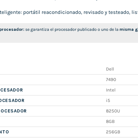
ligente: portátil reacondicionado, revisado y testeado, list
 procesador:
se garantiza el procesador publicado o uno de la
misma ge
Dell
7490
OCESADOR
Intel
ROCESADOR
i5
ROCESADOR
8250U
8GB
NTO
256GB