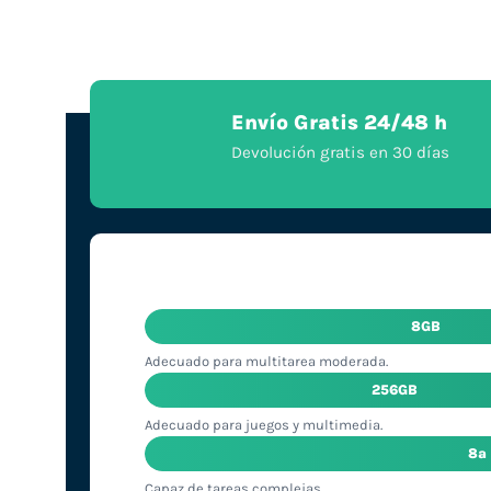
Envío Gratis 24/48 h
Devolución gratis en 30 días
8GB
Adecuado para multitarea moderada.
256GB
Adecuado para juegos y multimedia.
8ª
Capaz de tareas complejas.