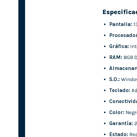
Especifica
Pantalla:
1
Procesador
Gráfica:
Int
RAM:
8GB 
Almacenam
S.O.:
Window
Teclado:
Ad
Conectivid
Color:
Negr
Garantía:
2
Estado:
Rea