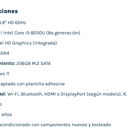
ciones
3.9″ HD 60Hz
:
Intel Core i5-8250U (8ª generación)
el HD Graphics (integrada)
DDR4
iento:
256GB M.2 SATA
s 11
aptado con plantilla adhesiva
ad:
Wi-Fi, Bluetooth, HDMI o DisplayPort (según modelo), RJ
o
 años
condicionado con componentes nuevos y testeado