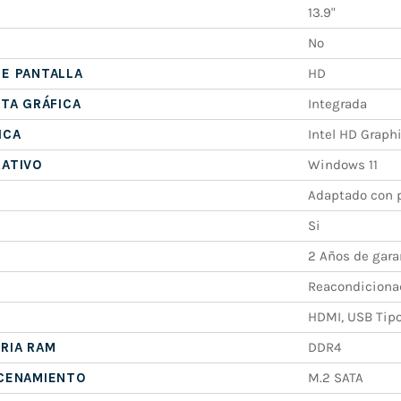
13.9"
No
E PANTALLA
HD
ETA GRÁFICA
Integrada
ICA
Intel HD Graph
RATIVO
Windows 11
Adaptado con p
Si
2 Años de gara
Reacondiciona
HDMI, USB Tipo
RIA RAM
DDR4
ACENAMIENTO
M.2 SATA