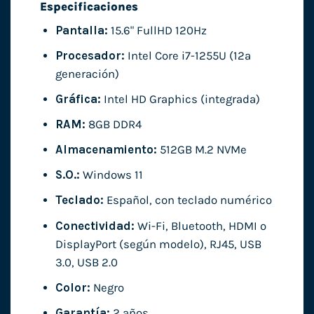
Especificaciones
Pantalla:
15.6" FullHD 120Hz
Procesador:
Intel Core i7-1255U (12ª
generación)
Gráfica:
Intel HD Graphics (integrada)
RAM:
8GB DDR4
Almacenamiento:
512GB M.2 NVMe
S.O.:
Windows 11
Teclado:
Español, con teclado numérico
Conectividad:
Wi-Fi, Bluetooth, HDMI o
DisplayPort (según modelo), RJ45, USB
3.0, USB 2.0
Color:
Negro
Garantía:
2 años