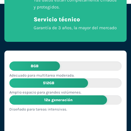
y protegidos.
Servicio técnico
Garantía de 3 años, la mayor del mercado
8GB
Adecuado para multitarea moderada.
512GB
Amplio espacio para grandes volúmenes.
12ª generación
Diseñado para tareas intensivas.