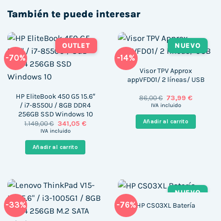
También te puede interesar
OUTLET
NUEVO
-70%
-14%
Visor TPV Approx
appVFD01/ 2 líneas/ USB
HP EliteBook 450 G5 15.6″
El
El
86,00
€
73,99
€
precio
precio
/ i7-8550U / 8GB DDR4
IVA incluido
original
actual
256GB SSD Windows 10
era:
es:
Añadir al carrito
El
El
1.149,00
€
341,05
€
86,00 €.
73,99 €.
precio
precio
IVA incluido
original
actual
era:
es:
Añadir al carrito
1.149,00 €.
341,05 €.
NUEVO
-33%
-76%
HP CS03XL Batería