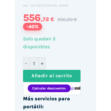
De.3520.1255U.N.Es_8G512
SKU:
556
,72 €
930,00 €
-40%
Solo quedan 3
disponibles
Dell Vostro 3520 15.6" / i7-1255U / 8G
Añadir al carrito
Más servicios para
portátil: