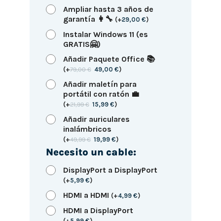
Ampliar hasta 3 años de
garantía 👩‍🔧
(
+
29,00
€
)
Instalar Windows 11 (es
GRATIS🤗)
Añadir Paquete Office 📚
(
+
79,00
€
49,00
€
)
Añadir maletín para
portátil con ratón 💼
(
+
21,99
€
15,99
€
)
Añadir auriculares
inalámbricos
(
+
49,99
€
19,99
€
)
Necesito un cable:
DisplayPort a DisplayPort
(
+
5,99
€
)
HDMI a HDMI
(
+
4,99
€
)
HDMI a DisplayPort
(
+
5,99
€
)