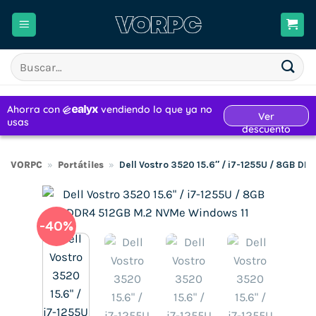
Saltar
al
contenido
Buscar
por:
VORPC
»
Portátiles
»
Dell Vostro 3520 15.6″ / i7-1255U / 8GB D
-40%