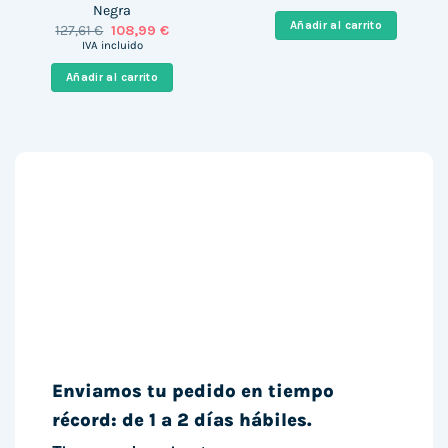
original
actual
Negra
era:
es:
Añadir al carrito
El
El
127,61
€
108,99
€
697,00 €.
611,00 €.
precio
precio
IVA incluido
original
actual
era:
es:
Añadir al carrito
127,61 €.
108,99 €.
Enviamos tu pedido en tiempo
récord: de 1 a 2 días hábiles.