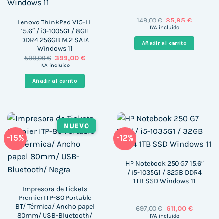
El
El
149,00
€
35,95
€
Lenovo ThinkPad V15-IIL
precio
precio
IVA incluido
15.6″ / i3-1005G1 / 8GB
original
actual
DDR4 256GB M.2 SATA
era:
es:
Añadir al carrito
149,00 €.
35,95 €.
Windows 11
El
El
599,00
€
399,00
€
precio
precio
IVA incluido
original
actual
era:
es:
Añadir al carrito
599,00 €.
399,00 €.
NUEVO
-15%
-12%
HP Notebook 250 G7 15.6″
/ i5-1035G1 / 32GB DDR4
1TB SSD Windows 11
Impresora de Tickets
Premier ITP-80 Portable
BT/ Térmica/ Ancho papel
El
El
697,00
€
611,00
€
precio
precio
80mm/ USB-Bluetooth/
IVA incluido